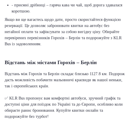
- приємні дрібниці – гаряча кава чи чай, щоб дорога здавалася
коротшою.
Якщо ви ще вагаєтесь щодо дати, просто скористайтеся функцією
резервації. Це дозволяє забронювати квитки на автобус без
негайної оплати та зафіксувати за собою вигідну ціну. Обирайте
перевірених перевізників Горохів – Берлін та подорожуйте з KLR
Bus із задоволенням.
Відстань між містами Горохів – Берлін
Відстань між Горохів та Берлін складає близько 1127.8 км. Подорож
дасть можливість побачити мальовничі краєвиди як нашої неньки,
так і європейських країн.
✅ KLR Bus пропонує вам комфортні автобуси, зручний графік та
доступні ціни для поїздок по Україні та до Європи, особливо коли
обираєте раннє бронювання. Купуйте квитки онлайн та
подорожуйте без турбот!