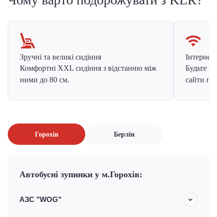
Зручні та великі сидіння
Інтернет в
Комфортні XXL сидіння з відстанню між
Будьте на
ними до 80 см.
сайти про
Горохів
Берлін
Автобусні зупинки у м.Горохів:
АЗС "WOG"