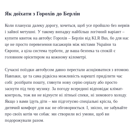
Як доїхати з Горохів до Берлін
Коли плануєш далеку дорогу, хочеться, щоб усе пройшло без нервів
і зайвої метушні. У такому випадку найбільш логічний варіант –
купити квиток на автобус Горохів – Берлін від KLR Bus, бо для нас
це не просто перевезення пасажирів між містами України та
Європи, а ціла система турботи, де ваша безпека та спокій є
головним орієнтиром на кожному кілометрі.
Сучасні поїздки автобусом давно перестали асоціюватися з втомою.
Навпаки, це та сама рідкісна можливість нарешті приділити час
собі: розібрати пошту, глянути нову серію серіалу або просто
заснути під тиху музику. За погоду всередині відповідає клімат-
контроль, тож ви не відчуєте ні літньої спеки, ні зимового холоду.
Якщо з вами їдуть діти – ми підготуємо спеціальні крісла, бо
дитячий комфорт для нас не обговорюється. І, звісно, не забувайте
про своїх котів чи собак: ми створили всі умови, щоб ви
подорожували разом.