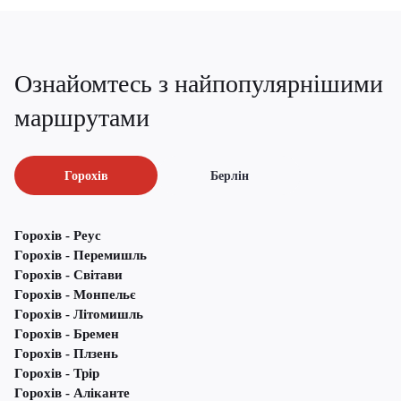
Ознайомтесь з найпопулярнішими
маршрутами
Горохів
Берлін
Горохів - Реус
Горохів - Перемишль
Горохів - Світави
Горохів - Монпельє
Горохів - Літомишль
Горохів - Бремен
Горохів - Плзень
Горохів - Трір
Горохів - Аліканте