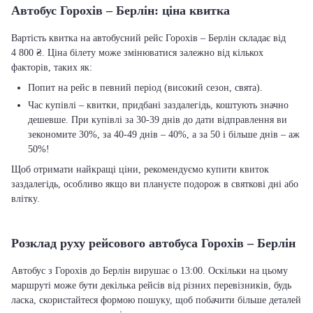
Автобус Горохів – Берлін: ціна квитка
Вартість квитка на автобусний рейс Горохів – Берлін складає від
4 800 ₴. Ціна білету може змінюватися залежно від кількох
факторів, таких як:
Попит на рейс в певний період (високий сезон, свята).
Час купівлі – квитки, придбані заздалегідь, коштують значно
дешевше. При купівлі за 30-39 днів до дати відправлення ви
зекономите 30%, за 40-49 днів – 40%, а за 50 і більше днів – аж
50%!
Щоб отримати найкращі ціни, рекомендуємо купити квиток
заздалегідь, особливо якщо ви плануєте подорож в святкові дні або
влітку.
Розклад руху рейсового автобуса Горохів – Берлін
Автобус з Горохів до Берлін вирушає о 13:00. Оскільки на цьому
маршруті може бути декілька рейсів від різних перевізників, будь
ласка, скористайтеся формою пошуку, щоб побачити більше деталей