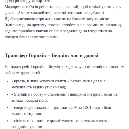
щодо розкладу та вартості.
Маршрут автобусів ретельно спланований, щоб мінімізувати час у
дорозі. Але не хвилюйтеся, короткі зупинки передбачені.
Щоб гарантовано отримати квиток на бажану дату та місце
(наприклад, на другому поверсі автобуса з панорамними вікнами),
радимо придбати квиток онлайн заздалегідь та готуватися до
поїздки без зайвих хвилювань.
Трансфер Горохів – Берлін: час в дорозі
На кожен рейс Горохів – Берлін виходять сучасні автобуси з повним
набором зручностей:
- крісла, в яких хочеться сидіти – багато місця для ніг і
можливість відкинутися назад;
- Starlink на борту – стабільний і швидкий інтернет, який не
зникає посеред поля;
- енергія для гаджетів – розетки 220V та USB-порти біля
кожного сидіння;
- гігієна та клімат – справні туалети та розумна система
кондиціонування;