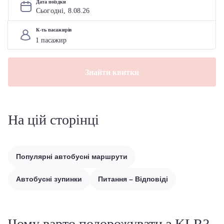
Дата поїздки
Сьогодні, 
8
.
08
.
26
К-ть пасажирів
Знайти квитки
На цій сторінці
Популярні автобусні маршрути
Автобусні зупинки
Питання – Відповіді
Чому варто подорожувати з KLR?