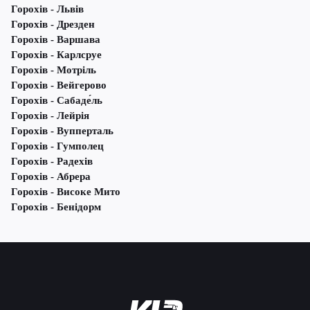
Горохів - Львів
Горохів - Дрезден
Горохів - Варшава
Горохів - Карлсруе
Горохів - Мотріль
Горохів - Вейгерово
Горохів - Сабаде́ль
Горохів - Лейрія
Горохів - Вупперталь
Горохів - Гумполец
Горохів - Радехів
Горохів - Абрера
Горохів - Високе Мито
Горохів - Бенідорм