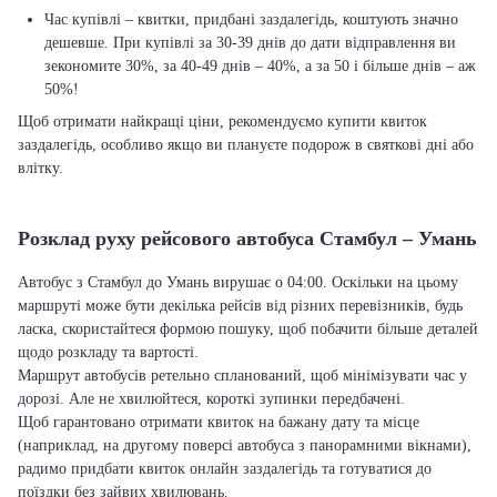
Час купівлі – квитки, придбані заздалегідь, коштують значно
дешевше. При купівлі за 30-39 днів до дати відправлення ви
зекономите 30%, за 40-49 днів – 40%, а за 50 і більше днів – аж
50%!
Щоб отримати найкращі ціни, рекомендуємо купити квиток
заздалегідь, особливо якщо ви плануєте подорож в святкові дні або
влітку.
Розклад руху рейсового автобуса Стамбул – Умань
Автобус з Стамбул до Умань вирушає о 04:00. Оскільки на цьому
маршруті може бути декілька рейсів від різних перевізників, будь
ласка, скористайтеся формою пошуку, щоб побачити більше деталей
щодо розкладу та вартості.
Маршрут автобусів ретельно спланований, щоб мінімізувати час у
дорозі. Але не хвилюйтеся, короткі зупинки передбачені.
Щоб гарантовано отримати квиток на бажану дату та місце
(наприклад, на другому поверсі автобуса з панорамними вікнами),
радимо придбати квиток онлайн заздалегідь та готуватися до
поїздки без зайвих хвилювань.