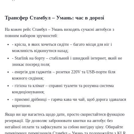
Трансфер Стамбул – Умань: час в дорозі
На кожен рейс Стамбул – Умань виходять сучасні автобуси з
повним набором зручностей:
- крісла, в яких хочеться сидіти – багато місця для ніг і
можливість відкинутися назад;
- Starlink на борту – стабільний і швидкий інтернет, який не
зникає посеред поля;
- енергія для гаджетів – розетки 220V та USB-порти біля
кожного сидіння;
- гігієна та клімат – справні туалети та розумна система
кондиціонування;
- приємні дрібниці – гаряча кава чи чай, щоб дорога здавалася
коротшою.
Якщо ви ще вагаєтесь щодо дати, просто скористайтеся функцією
резервації. Це дозволяє забронювати квитки на автобус без
негайної оплати та зафіксувати за собою вигідну ціну. Обирайте
перевірених перевізників Стамбул – Умань та подорожуйте з KLR