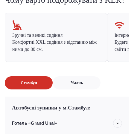
Зручні та великі сидіння
Інтернет в
Комфортні XXL сидіння з відстанню між
Будьте на
ними до 80 см.
сайти про
Стамбул
Умань
Автобусні зупинки у м.Стамбул:
Готель «Grand Unal»