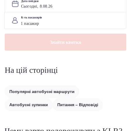
Дата поїздки
Сьогодні, 
8
.
08
.
26
К-ть пасажирів
Знайти квитки
На цій сторінці
Популярні автобусні маршрути
Автобусні зупинки
Питання – Відповіді
Чому варто подорожувати з KLR?