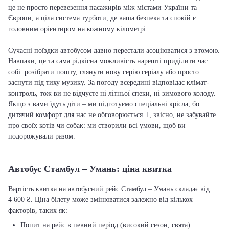
це не просто перевезення пасажирів між містами України та
Європи, а ціла система турботи, де ваша безпека та спокій є
головним орієнтиром на кожному кілометрі.
Сучасні поїздки автобусом давно перестали асоціюватися з втомою.
Навпаки, це та сама рідкісна можливість нарешті приділити час
собі: розібрати пошту, глянути нову серію серіалу або просто
заснути під тиху музику. За погоду всередині відповідає клімат-
контроль, тож ви не відчуєте ні літньої спеки, ні зимового холоду.
Якщо з вами їдуть діти – ми підготуємо спеціальні крісла, бо
дитячий комфорт для нас не обговорюється. І, звісно, не забувайте
про своїх котів чи собак: ми створили всі умови, щоб ви
подорожували разом.
Автобус Стамбул – Умань: ціна квитка
Вартість квитка на автобусний рейс Стамбул – Умань складає від
4 600 ₴. Ціна білету може змінюватися залежно від кількох
факторів, таких як:
Попит на рейс в певний період (високий сезон, свята).