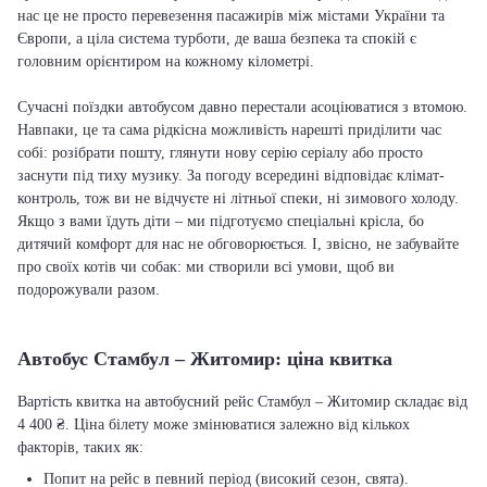
нас це не просто перевезення пасажирів між містами України та
Європи, а ціла система турботи, де ваша безпека та спокій є
головним орієнтиром на кожному кілометрі.
Сучасні поїздки автобусом давно перестали асоціюватися з втомою.
Навпаки, це та сама рідкісна можливість нарешті приділити час
собі: розібрати пошту, глянути нову серію серіалу або просто
заснути під тиху музику. За погоду всередині відповідає клімат-
контроль, тож ви не відчуєте ні літньої спеки, ні зимового холоду.
Якщо з вами їдуть діти – ми підготуємо спеціальні крісла, бо
дитячий комфорт для нас не обговорюється. І, звісно, не забувайте
про своїх котів чи собак: ми створили всі умови, щоб ви
подорожували разом.
Автобус Стамбул – Житомир: ціна квитка
Вартість квитка на автобусний рейс Стамбул – Житомир складає від
4 400 ₴. Ціна білету може змінюватися залежно від кількох
факторів, таких як:
Попит на рейс в певний період (високий сезон, свята).