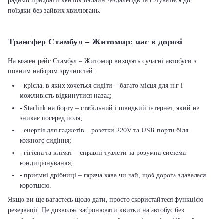
радимо придбати квиток онлайн заздалегідь та готуватися до
поїздки без зайвих хвилювань.
Трансфер Стамбул – Житомир: час в дорозі
На кожен рейс Стамбул – Житомир виходять сучасні автобуси з
повним набором зручностей:
- крісла, в яких хочеться сидіти – багато місця для ніг і
можливість відкинутися назад;
- Starlink на борту – стабільний і швидкий інтернет, який не
зникає посеред поля;
- енергія для гаджетів – розетки 220V та USB-порти біля
кожного сидіння;
- гігієна та клімат – справні туалети та розумна система
кондиціонування;
- приємні дрібниці – гаряча кава чи чай, щоб дорога здавалася
коротшою.
Якщо ви ще вагаєтесь щодо дати, просто скористайтеся функцією
резервації. Це дозволяє забронювати квитки на автобус без