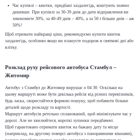
Час купівлі – квитки, придбані заздалегідь, коштують значно
дешевше. При купівлі за 30-39 днів до дати відправлення ви
зекономите 30%, за 40-49 днів – 40%, а за 50 і більше днів – аж
50%!
Щоб отримати найкращі ціни, рекомендуємо купити квиток
заздалегідь, особливо якщо ви плануєте подорож в святкові дні або
влітку.
Розклад руху рейсового автобуса Стамбул –
Житомир
Автобус з Стамбул до Житомир вирушає о 04:30. Оскільки на
цьому маршруті може бути декілька рейсів від різних перевізників,
будь ласка, скористайтеся формою пошуку, щоб побачити більше
деталей щодо розкладу та вартості.
Маршрут автобусів ретельно спланований, щоб мінімізувати час у
дорозі. Але не хвилюйтеся, короткі зупинки передбачені.
Щоб гарантовано отримати квиток на бажану дату та місце
(наприклад, на другому поверсі автобуса з панорамними вікнами),