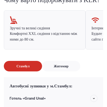
Зручні та великі сидіння
Інтернет в
Комфортні XXL сидіння з відстанню між
Будьте на
ними до 80 см.
сайти про
Стамбул
Житомир
Автобусні зупинки у м.Стамбул:
Готель «Grand Unal»