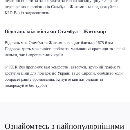
негайної оплати та зафіксувати за собою вигідну ціну. Обирайте
перевірених перевізників Стамбул – Житомир та подорожуйте з
KLR Bus із задоволенням.
Відстань між містами Стамбул – Житомир
Відстань між Стамбул та Житомир складає близько 1675.6 км.
Подорож дасть можливість побачити мальовничі краєвиди як нашої
неньки, так і європейських країн.
✅ KLR Bus пропонує вам комфортні автобуси, зручний графік та
доступні ціни для поїздок по Україні та до Європи, особливо коли
обираєте раннє бронювання. Купуйте квитки онлайн та
подорожуйте без турбот!
Ознайомтесь з найпопулярнішими