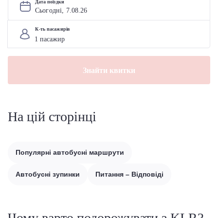
Дата поїздки
Сьогодні, 
7
.
08
.
26
К-ть пасажирів
Знайти квитки
На цій сторінці
Популярні автобусні маршрути
Автобусні зупинки
Питання – Відповіді
Чому варто подорожувати з KLR?