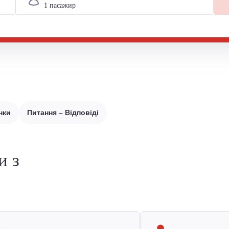
нки
Питання – Відповіді
и з