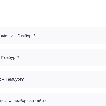
нківськ - Гамбурґ?
- Гамбурґ?
к – Гамбурґ?
івськ – Гамбурґ онлайн?