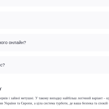
ного онлайн?
йс?
ґ
ервів і зайвої метушні. У такому випадку найбільш логічний варіант – 
ми України та Європи, а ціла система турботи, де ваша безпека та спокі