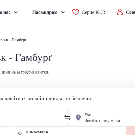
о нас
Пасажирам
Серце KLR
Осо
вськ - Гамбурґ
к - Гамбурґ
 ціни на автобусні квитки.
мовляйте їх онлайн швидко та безпечно
Куди
К-ть пасажирів