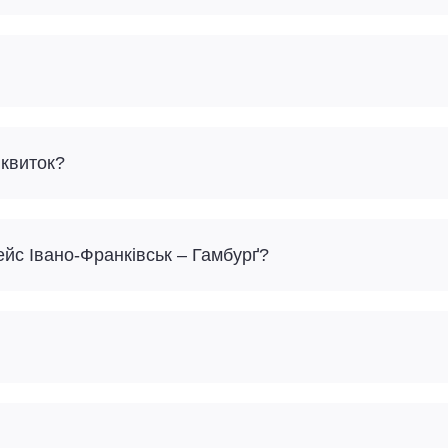
 квиток?
ейс Івано-Франківськ – Гамбурґ?