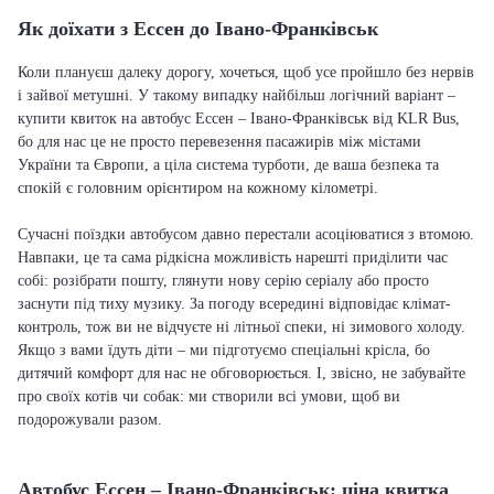
Як доїхати з Ессен до Івано-Франківськ
Коли плануєш далеку дорогу, хочеться, щоб усе пройшло без нервів
і зайвої метушні. У такому випадку найбільш логічний варіант –
купити квиток на автобус Ессен – Івано-Франківськ від KLR Bus,
бо для нас це не просто перевезення пасажирів між містами
України та Європи, а ціла система турботи, де ваша безпека та
спокій є головним орієнтиром на кожному кілометрі.
Сучасні поїздки автобусом давно перестали асоціюватися з втомою.
Навпаки, це та сама рідкісна можливість нарешті приділити час
собі: розібрати пошту, глянути нову серію серіалу або просто
заснути під тиху музику. За погоду всередині відповідає клімат-
контроль, тож ви не відчуєте ні літньої спеки, ні зимового холоду.
Якщо з вами їдуть діти – ми підготуємо спеціальні крісла, бо
дитячий комфорт для нас не обговорюється. І, звісно, не забувайте
про своїх котів чи собак: ми створили всі умови, щоб ви
подорожували разом.
Автобус Ессен – Івано-Франківськ: ціна квитка