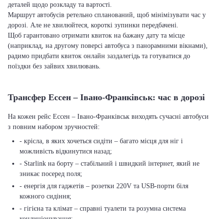
деталей щодо розкладу та вартості.
Маршрут автобусів ретельно спланований, щоб мінімізувати час у
дорозі. Але не хвилюйтеся, короткі зупинки передбачені.
Щоб гарантовано отримати квиток на бажану дату та місце
(наприклад, на другому поверсі автобуса з панорамними вікнами),
радимо придбати квиток онлайн заздалегідь та готуватися до
поїздки без зайвих хвилювань.
Трансфер Ессен – Івано-Франківськ: час в дорозі
На кожен рейс Ессен – Івано-Франківськ виходять сучасні автобуси
з повним набором зручностей:
- крісла, в яких хочеться сидіти – багато місця для ніг і
можливість відкинутися назад;
- Starlink на борту – стабільний і швидкий інтернет, який не
зникає посеред поля;
- енергія для гаджетів – розетки 220V та USB-порти біля
кожного сидіння;
- гігієна та клімат – справні туалети та розумна система
кондиціонування;