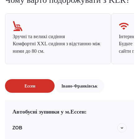
Зручні та великі сидіння
Інтернет в
Комфортні XXL сидіння з відстанню між
Будьте на
ними до 80 см.
сайти про
Ессен
Івано-Франківськ
Автобусні зупинки у м.Ессен:
ZOB