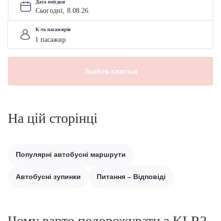
Дата поїздки
Сьогодні, 
8
.
08
.
26
К-ть пасажирів
Знайти квитки
На цій сторінці
Популярні автобусні маршрути
Автобусні зупинки
Питання – Відповіді
Чому варто подорожувати з KLR?