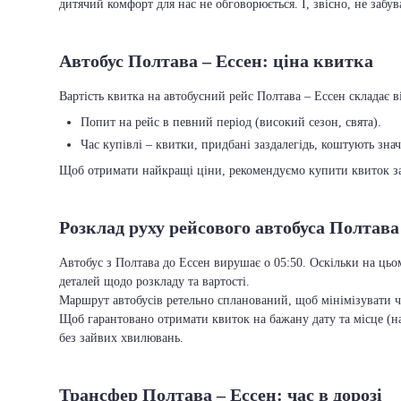
дитячий комфорт для нас не обговорюється. І, звісно, не забу
Автобус Полтава – Ессен: ціна квитка
Вартість квитка на автобусний рейс Полтава – Ессен складає ві
Попит на рейс в певний період (високий сезон, свята).
Час купівлі – квитки, придбані заздалегідь, коштують зна
Щоб отримати найкращі ціни, рекомендуємо купити квиток заз
Розклад руху рейсового автобуса Полтава
Автобус з Полтава до Ессен вирушає о 05:50. Оскільки на цьо
деталей щодо розкладу та вартості.
Маршрут автобусів ретельно спланований, щоб мінімізувати ча
Щоб гарантовано отримати квиток на бажану дату та місце (на
без зайвих хвилювань.
Трансфер Полтава – Ессен: час в дорозі