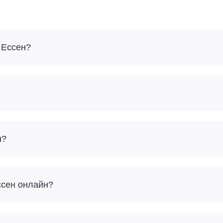
 Ессен?
н?
ссен онлайн?