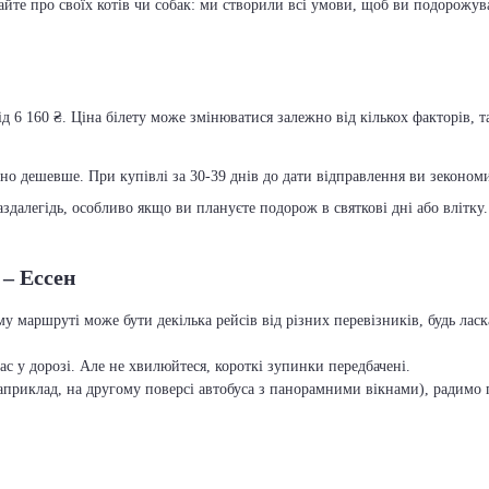
вайте про своїх котів чи собак: ми створили всі умови, щоб ви подорожув
д 6 160 ₴. Ціна білету може змінюватися залежно від кількох факторів, т
чно дешевше. При купівлі за 30-39 днів до дати відправлення ви зекономит
далегідь, особливо якщо ви плануєте подорож в святкові дні або влітку.
 – Ессен
му маршруті може бути декілька рейсів від різних перевізників, будь ла
с у дорозі. Але не хвилюйтеся, короткі зупинки передбачені.
приклад, на другому поверсі автобуса з панорамними вікнами), радимо п