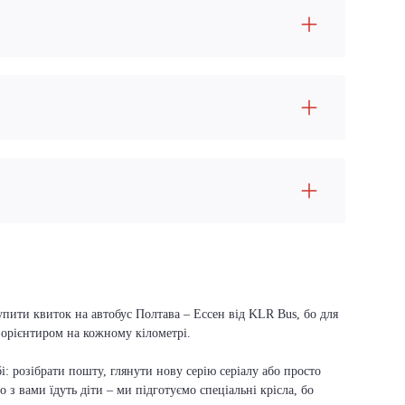
упити квиток на автобус Полтава – Ессен від KLR Bus, бо для
м орієнтиром на кожному кілометрі.
і: розібрати пошту, глянути нову серію серіалу або просто
о з вами їдуть діти – ми підготуємо спеціальні крісла, бо