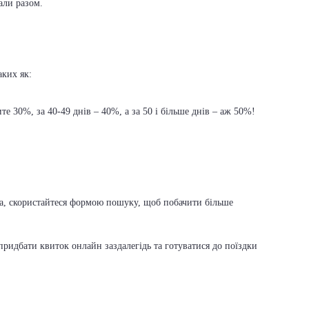
али разом.
аких як:
е 30%, за 40-49 днів – 40%, а за 50 і більше днів – аж 50%!
ска, скористайтеся формою пошуку, щоб побачити більше
ридбати квиток онлайн заздалегідь та готуватися до поїздки