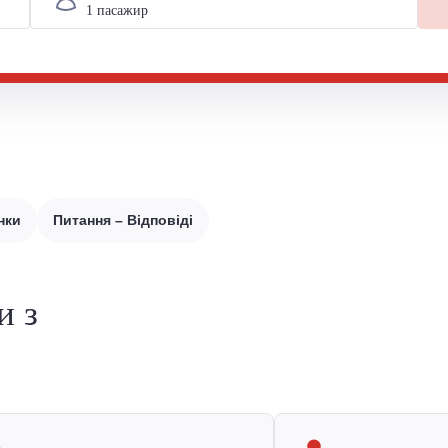
нки
Питання – Відповіді
и з