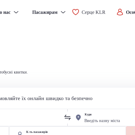
о нас
Пасажирам
Серце KLR
Осо
тобусні квитки.
мовляйте їх онлайн швидко та безпечно
Куди
К-ть пасажирів