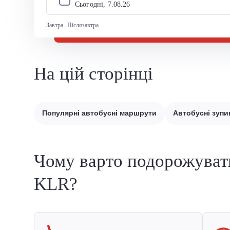
Сьогодні, 
7
.
08
.
26
Завтра
Післязавтра
На цій сторінці
Популярні автобусні маршрути
Автобусні зупи
Чому варто подорожуват
KLR?