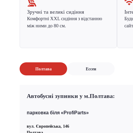
Зручні та великі сидіння
Інт
Комфортні XXL сидіння з відстанню
Будь
між ними до 80 см.
сайт
Полтава
Ессен
Автобусні зупинки у м.Полтава:
парковка біля «ProfiParts»
вул. Європейська, 146
Полтава