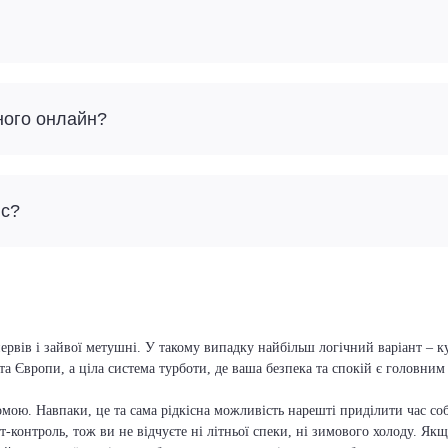
ного онлайн?
йс?
ервів і зайвої метушні. У такому випадку найбільш логічний варіант – к
та Європи, а ціла система турботи, де ваша безпека та спокій є головни
мою. Навпаки, це та сама рідкісна можливість нарешті приділити час соб
т-контроль, тож ви не відчуєте ні літньої спеки, ні зимового холоду. Якщ