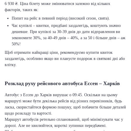
6 930 ₴. Ціна білету може змінюватися залежно від кількох
факторів, таких як:
Попит на рейс в певний період (високий сезон, свята).
Час купівлі – квитки, придбані заздалегідь, коштують значно
дешевше. При купівлі за 30-39 днів до дати відправлення ви
зекономите 30%, за 40-49 днів – 40%, а за 50 і більше днів – аж
50%!
Щоб отримати найкращі ціни, рекомендуємо купити квиток
заздалегідь, особливо якщо ви плануєте подорож в святкові дні або
влітку.
Розклад руху рейсового автобуса Ессен – Харків
Автобус з Ессен до Харків вирушає о 09:45. Оскільки на цьому
маршруті може бути декілька рейсів від різних перевізників, будь
ласка, скористайтеся формою пошуку, щоб побачити більше деталей
щодо розкладу та вартості.
Маршрут автобусів ретельно спланований, щоб мінімізувати час у
дорозі. Але не хвилюйтеся, короткі зупинки передбачені.