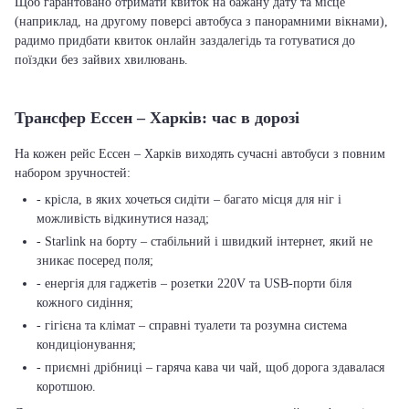
Щоб гарантовано отримати квиток на бажану дату та місце
(наприклад, на другому поверсі автобуса з панорамними вікнами),
радимо придбати квиток онлайн заздалегідь та готуватися до
поїздки без зайвих хвилювань.
Трансфер Ессен – Харків: час в дорозі
На кожен рейс Ессен – Харків виходять сучасні автобуси з повним
набором зручностей:
- крісла, в яких хочеться сидіти – багато місця для ніг і
можливість відкинутися назад;
- Starlink на борту – стабільний і швидкий інтернет, який не
зникає посеред поля;
- енергія для гаджетів – розетки 220V та USB-порти біля
кожного сидіння;
- гігієна та клімат – справні туалети та розумна система
кондиціонування;
- приємні дрібниці – гаряча кава чи чай, щоб дорога здавалася
коротшою.