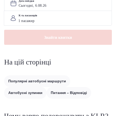
Дата поїздки
Сьогодні, 
6
.
08
.
26
К-ть пасажирів
Знайти квитки
На цій сторінці
Популярні автобусні маршрути
Автобусні зупинки
Питання – Відповіді
Чому варто подорожувати з KLR?