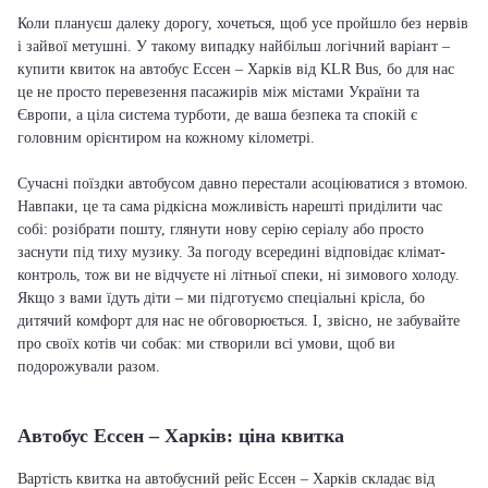
Коли плануєш далеку дорогу, хочеться, щоб усе пройшло без нервів
і зайвої метушні. У такому випадку найбільш логічний варіант –
купити квиток на автобус Ессен – Харків від KLR Bus, бо для нас
це не просто перевезення пасажирів між містами України та
Європи, а ціла система турботи, де ваша безпека та спокій є
головним орієнтиром на кожному кілометрі.
Сучасні поїздки автобусом давно перестали асоціюватися з втомою.
Навпаки, це та сама рідкісна можливість нарешті приділити час
собі: розібрати пошту, глянути нову серію серіалу або просто
заснути під тиху музику. За погоду всередині відповідає клімат-
контроль, тож ви не відчуєте ні літньої спеки, ні зимового холоду.
Якщо з вами їдуть діти – ми підготуємо спеціальні крісла, бо
дитячий комфорт для нас не обговорюється. І, звісно, не забувайте
про своїх котів чи собак: ми створили всі умови, щоб ви
подорожували разом.
Автобус Ессен – Харків: ціна квитка
Вартість квитка на автобусний рейс Ессен – Харків складає від