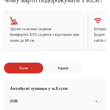
Зручні та великі сидіння
Інтернет в
Комфортні XXL сидіння з відстанню між
Будьте на
ними до 80 см.
сайти про
Ессен
Харків
Автобусні зупинки у м.Ессен:
ZOB