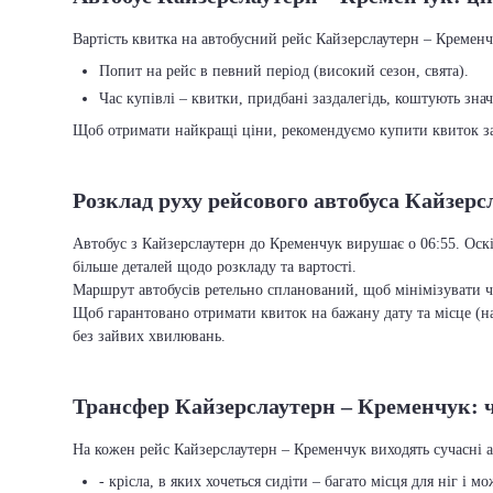
Вартість квитка на автобусний рейс Кайзерслаутерн – Кременчу
Попит на рейс в певний період (високий сезон, свята).
Час купівлі – квитки, придбані заздалегідь, коштують зна
Щоб отримати найкращі ціни, рекомендуємо купити квиток заз
Розклад руху рейсового автобуса Кайзер
Автобус з Кайзерслаутерн до Кременчук вирушає о 06:55. Оскі
більше деталей щодо розкладу та вартості.
Маршрут автобусів ретельно спланований, щоб мінімізувати ча
Щоб гарантовано отримати квиток на бажану дату та місце (на
без зайвих хвилювань.
Трансфер Кайзерслаутерн – Кременчук: ч
На кожен рейс Кайзерслаутерн – Кременчук виходять сучасні 
- крісла, в яких хочеться сидіти – багато місця для ніг і м