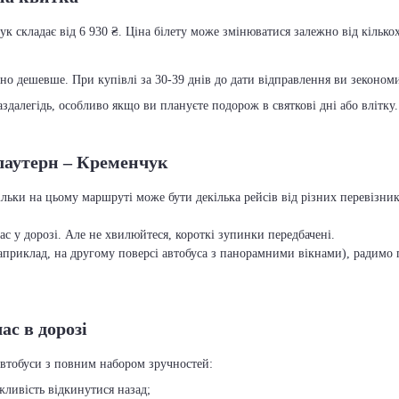
к складає від 6 930 ₴. Ціна білету може змінюватися залежно від кількох
чно дешевше. При купівлі за 30-39 днів до дати відправлення ви зекономит
далегідь, особливо якщо ви плануєте подорож в святкові дні або влітку.
слаутерн – Кременчук
льки на цьому маршруті може бути декілька рейсів від різних перевізни
с у дорозі. Але не хвилюйтеся, короткі зупинки передбачені.
приклад, на другому поверсі автобуса з панорамними вікнами), радимо п
ас в дорозі
автобуси з повним набором зручностей:
ожливість відкинутися назад;