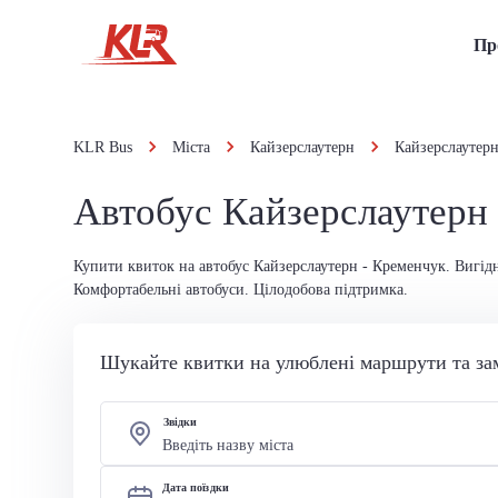
Пр
KLR Bus
Міста
Кайзерслаутерн
Кайзерслаутер
Автобус Кайзерслаутерн
Купити квиток на автобус Кайзерслаутерн - Кременчук. Вигідн
Комфортабельні автобуси. Цілодобова підтримка.
Шукайте квитки на улюблені маршрути та за
Звідки
Дата поїздки