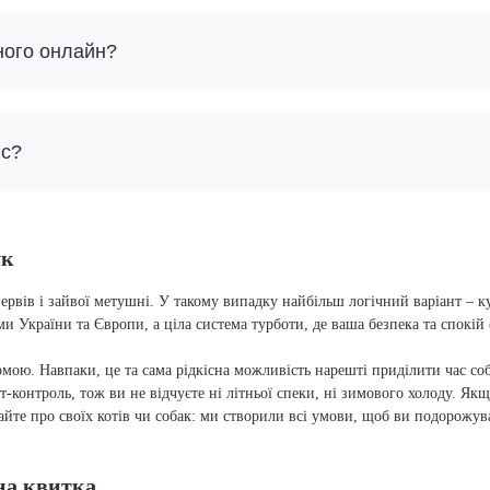
ного онлайн?
йс?
ук
ервів і зайвої метушні. У такому випадку найбільш логічний варіант – 
ми України та Європи, а ціла система турботи, де ваша безпека та спокі
мою. Навпаки, це та сама рідкісна можливість нарешті приділити час соб
т-контроль, тож ви не відчуєте ні літньої спеки, ні зимового холоду. Якщ
вайте про своїх котів чи собак: ми створили всі умови, щоб ви подорожув
на квитка