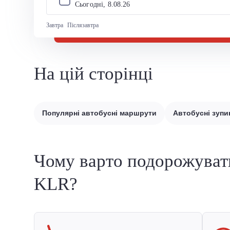
Сьогодні, 
8
.
08
.
26
Завтра
Післязавтра
На цій сторінці
Популярні автобусні маршрути
Автобусні зупи
Чому варто подорожуват
KLR?