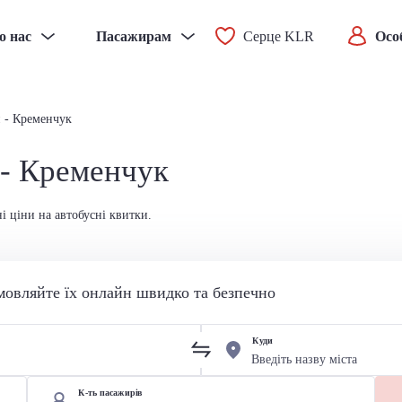
о нас
Пасажирам
Серце KLR
Осо
н - Кременчук
 - Кременчук
і ціни на автобусні квитки.
мовляйте їх онлайн швидко та безпечно
Куди
К-ть пасажирів