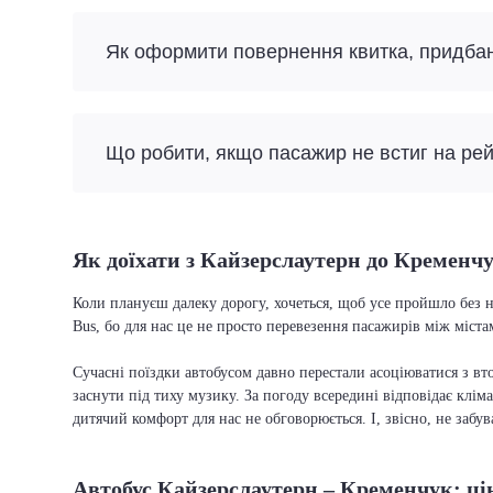
Як оформити повернення квитка, придба
Що робити, якщо пасажир не встиг на ре
Як доїхати з Кайзерслаутерн до Кременч
Коли плануєш далеку дорогу, хочеться, щоб усе пройшло без н
Bus, бо для нас це не просто перевезення пасажирів між міста
Сучасні поїздки автобусом давно перестали асоціюватися з вто
заснути під тиху музику. За погоду всередині відповідає кліма
дитячий комфорт для нас не обговорюється. І, звісно, не забу
Автобус Кайзерслаутерн – Кременчук: ці