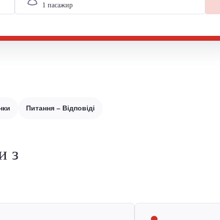
нки
Питання – Відповіді
и з