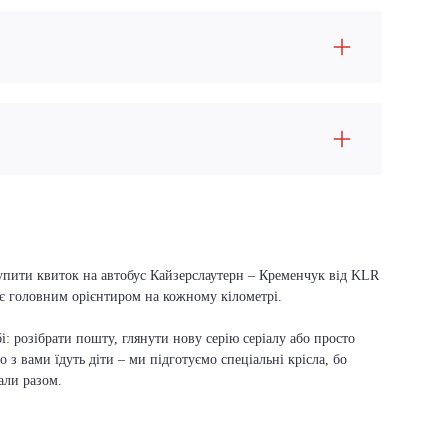
купити квиток на автобус Кайзерслаутерн – Кременчук від KLR
й є головним орієнтиром на кожному кілометрі.
і: розібрати пошту, глянути нову серію серіалу або просто
о з вами їдуть діти – ми підготуємо спеціальні крісла, бо
али разом.