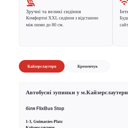
Зручні та великі сидіння
Інт
Комфортні XXL сидіння з відстанню
Будь
між ними до 80 см.
сайт
Кайзерслаутерн
Кременчук
Автобусні зупинки у м.Кайзерслаутерн
біля FlixBus Stop
1-3, Guimaráes-Platz
Кайзерслаутерн