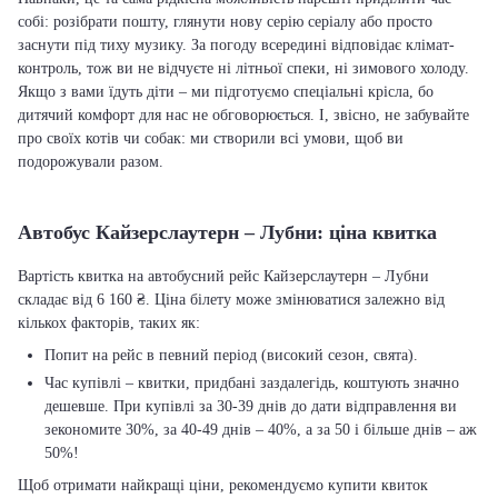
собі: розібрати пошту, глянути нову серію серіалу або просто
заснути під тиху музику. За погоду всередині відповідає клімат-
контроль, тож ви не відчуєте ні літньої спеки, ні зимового холоду.
Якщо з вами їдуть діти – ми підготуємо спеціальні крісла, бо
дитячий комфорт для нас не обговорюється. І, звісно, не забувайте
про своїх котів чи собак: ми створили всі умови, щоб ви
подорожували разом.
Автобус Кайзерслаутерн – Лубни: ціна квитка
Вартість квитка на автобусний рейс Кайзерслаутерн – Лубни
складає від 6 160 ₴. Ціна білету може змінюватися залежно від
кількох факторів, таких як:
Попит на рейс в певний період (високий сезон, свята).
Час купівлі – квитки, придбані заздалегідь, коштують значно
дешевше. При купівлі за 30-39 днів до дати відправлення ви
зекономите 30%, за 40-49 днів – 40%, а за 50 і більше днів – аж
50%!
Щоб отримати найкращі ціни, рекомендуємо купити квиток