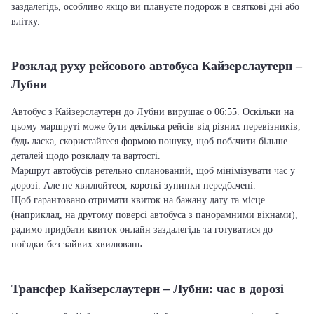
заздалегідь, особливо якщо ви плануєте подорож в святкові дні або
влітку.
Розклад руху рейсового автобуса Кайзерслаутерн –
Лубни
Автобус з Кайзерслаутерн до Лубни вирушає о 06:55. Оскільки на
цьому маршруті може бути декілька рейсів від різних перевізників,
будь ласка, скористайтеся формою пошуку, щоб побачити більше
деталей щодо розкладу та вартості.
Маршрут автобусів ретельно спланований, щоб мінімізувати час у
дорозі. Але не хвилюйтеся, короткі зупинки передбачені.
Щоб гарантовано отримати квиток на бажану дату та місце
(наприклад, на другому поверсі автобуса з панорамними вікнами),
радимо придбати квиток онлайн заздалегідь та готуватися до
поїздки без зайвих хвилювань.
Трансфер Кайзерслаутерн – Лубни: час в дорозі