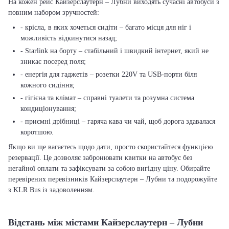
На кожен рейс Кайзерслаутерн – Лубни виходять сучасні автобуси з
повним набором зручностей:
- крісла, в яких хочеться сидіти – багато місця для ніг і
можливість відкинутися назад;
- Starlink на борту – стабільний і швидкий інтернет, який не
зникає посеред поля;
- енергія для гаджетів – розетки 220V та USB-порти біля
кожного сидіння;
- гігієна та клімат – справні туалети та розумна система
кондиціонування;
- приємні дрібниці – гаряча кава чи чай, щоб дорога здавалася
коротшою.
Якщо ви ще вагаєтесь щодо дати, просто скористайтеся функцією
резервації. Це дозволяє забронювати квитки на автобус без
негайної оплати та зафіксувати за собою вигідну ціну. Обирайте
перевірених перевізників Кайзерслаутерн – Лубни та подорожуйте
з KLR Bus із задоволенням.
Відстань між містами Кайзерслаутерн – Лубни