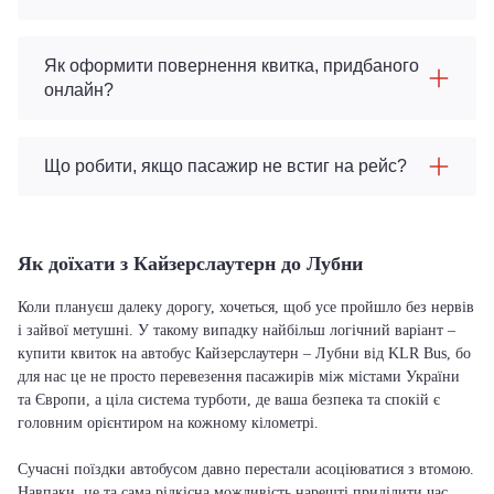
Як оформити повернення квитка, придбаного
онлайн?
Що робити, якщо пасажир не встиг на рейс?
Як доїхати з Кайзерслаутерн до Лубни
Коли плануєш далеку дорогу, хочеться, щоб усе пройшло без нервів
і зайвої метушні. У такому випадку найбільш логічний варіант –
купити квиток на автобус Кайзерслаутерн – Лубни від KLR Bus, бо
для нас це не просто перевезення пасажирів між містами України
та Європи, а ціла система турботи, де ваша безпека та спокій є
головним орієнтиром на кожному кілометрі.
Сучасні поїздки автобусом давно перестали асоціюватися з втомою.
Навпаки, це та сама рідкісна можливість нарешті приділити час