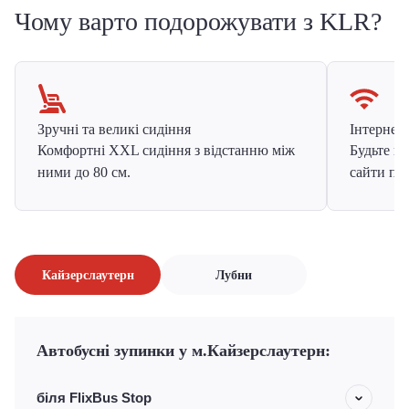
Чому варто подорожувати з KLR?
Зручні та великі сидіння
Інтернет в
Комфортні XXL сидіння з відстанню між
Будьте на
ними до 80 см.
сайти про
Кайзерслаутерн
Лубни
Автобусні зупинки у м.Кайзерслаутерн:
біля FlixBus Stop