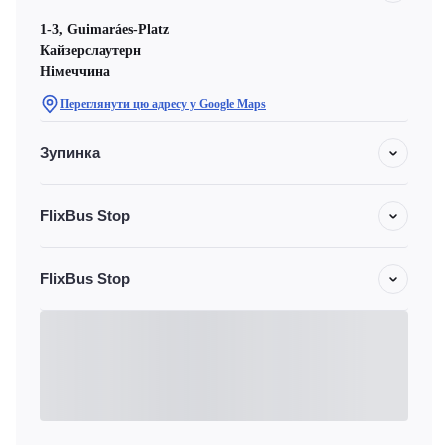
1-3, Guimaráes-Platz
Кайзерслаутерн
Німеччина
Переглянути цю адресу у Google Maps
Зупинка
FlixBus Stop
FlixBus Stop