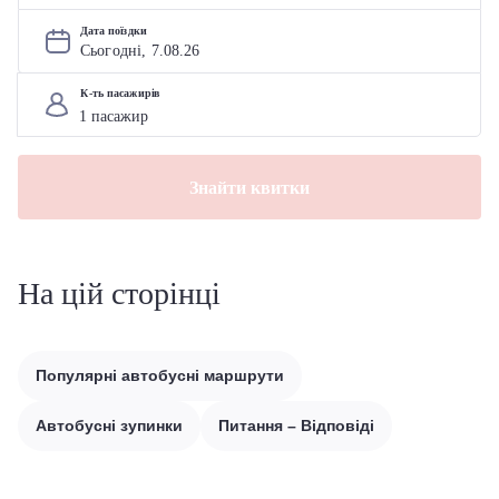
Дата поїздки
Сьогодні, 
7
.
08
.
26
К-ть пасажирів
Знайти квитки
На цій сторінці
Популярні автобусні маршрути
Автобусні зупинки
Питання – Відповіді