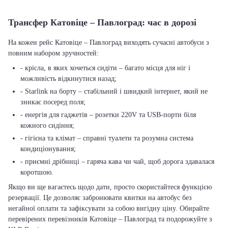
Трансфер Катовіце – Павлоград: час в дорозі
На кожен рейс Катовіце – Павлоград виходять сучасні автобуси з
повним набором зручностей:
- крісла, в яких хочеться сидіти – багато місця для ніг і
можливість відкинутися назад;
- Starlink на борту – стабільний і швидкий інтернет, який не
зникає посеред поля;
- енергія для гаджетів – розетки 220V та USB-порти біля
кожного сидіння;
- гігієна та клімат – справні туалети та розумна система
кондиціонування;
- приємні дрібниці – гаряча кава чи чай, щоб дорога здавалася
коротшою.
Якщо ви ще вагаєтесь щодо дати, просто скористайтеся функцією
резервації. Це дозволяє забронювати квитки на автобус без
негайної оплати та зафіксувати за собою вигідну ціну. Обирайте
перевірених перевізників Катовіце – Павлоград та подорожуйте з