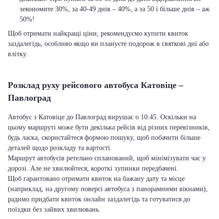
зекономите 30%, за 40-49 днів – 40%, а за 50 і більше днів – аж
50%!
Щоб отримати найкращі ціни, рекомендуємо купити квиток
заздалегідь, особливо якщо ви плануєте подорож в святкові дні або
влітку.
Розклад руху рейсового автобуса Катовіце –
Павлоград
Автобус з Катовіце до Павлоград вирушає о 10:45. Оскільки на
цьому маршруті може бути декілька рейсів від різних перевізників,
будь ласка, скористайтеся формою пошуку, щоб побачити більше
деталей щодо розкладу та вартості.
Маршрут автобусів ретельно спланований, щоб мінімізувати час у
дорозі. Але не хвилюйтеся, короткі зупинки передбачені.
Щоб гарантовано отримати квиток на бажану дату та місце
(наприклад, на другому поверсі автобуса з панорамними вікнами),
радимо придбати квиток онлайн заздалегідь та готуватися до
поїздки без зайвих хвилювань.