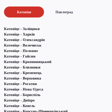
Катовіце
Павлоград
Катовіце - Заліщики
Катовіце - Харків
Катовіце - Олександрія
Катовіце - Волочиськ
Катовіце - Полонне
Катовіце - Гайсин
Катовіце - Кропивницький
Катовіце - Близнюки
Катовіце - Кременець
Катовіце - Верховина
Катовіце - Рогатин
Катовіце - Нова Одеса
Катовіце - Бориспіль
Катовіце - Дніпро
Катовіце - Ковель
Катовіце - Корсунь-Шевченківський