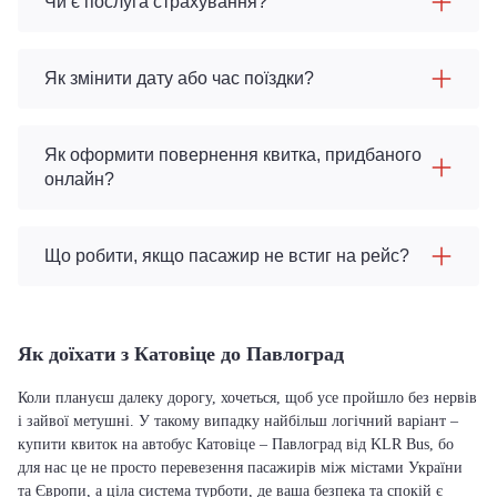
Чи є послуга страхування?
Як змінити дату або час поїздки?
Як оформити повернення квитка, придбаного
онлайн?
Що робити, якщо пасажир не встиг на рейс?
Як доїхати з Катовіце до Павлоград
Коли плануєш далеку дорогу, хочеться, щоб усе пройшло без нервів
і зайвої метушні. У такому випадку найбільш логічний варіант –
купити квиток на автобус Катовіце – Павлоград від KLR Bus, бо
для нас це не просто перевезення пасажирів між містами України
та Європи, а ціла система турботи, де ваша безпека та спокій є