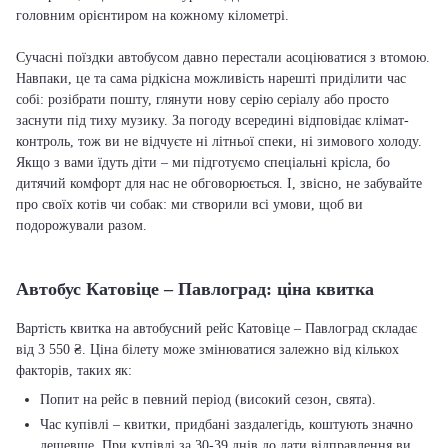
головним орієнтиром на кожному кілометрі.
Сучасні поїздки автобусом давно перестали асоціюватися з втомою.
Навпаки, це та сама рідкісна можливість нарешті приділити час
собі: розібрати пошту, глянути нову серію серіалу або просто
заснути під тиху музику. За погоду всередині відповідає клімат-
контроль, тож ви не відчуєте ні літньої спеки, ні зимового холоду.
Якщо з вами їдуть діти – ми підготуємо спеціальні крісла, бо
дитячий комфорт для нас не обговорюється. І, звісно, не забувайте
про своїх котів чи собак: ми створили всі умови, щоб ви
подорожували разом.
Автобус Катовіце – Павлоград: ціна квитка
Вартість квитка на автобусний рейс Катовіце – Павлоград складає
від 3 550 ₴. Ціна білету може змінюватися залежно від кількох
факторів, таких як:
Попит на рейс в певний період (високий сезон, свята).
Час купівлі – квитки, придбані заздалегідь, коштують значно
дешевше. При купівлі за 30-39 днів до дати відправлення ви