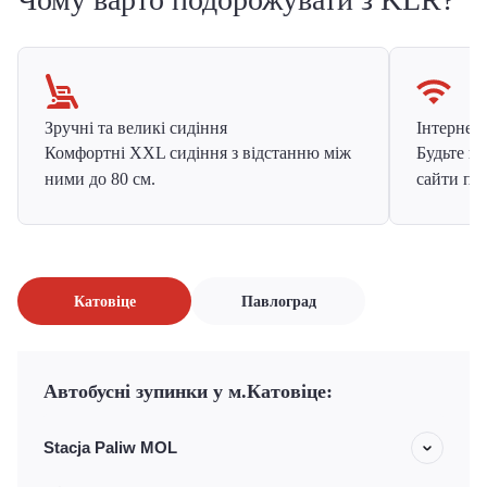
Зручні та великі сидіння
Інтернет в
Комфортні XXL сидіння з відстанню між
Будьте на
ними до 80 см.
сайти про
Катовіце
Павлоград
Автобусні зупинки у м.Катовіце:
Stacja Paliw MOL