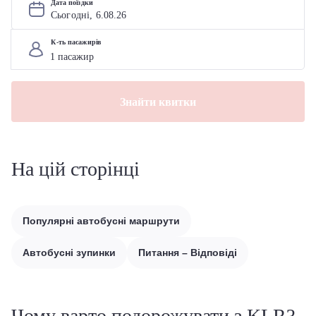
Дата поїздки
Сьогодні, 
6
.
08
.
26
К-ть пасажирів
Знайти квитки
На цій сторінці
Популярні автобусні маршрути
Автобусні зупинки
Питання – Відповіді
Чому варто подорожувати з KLR?