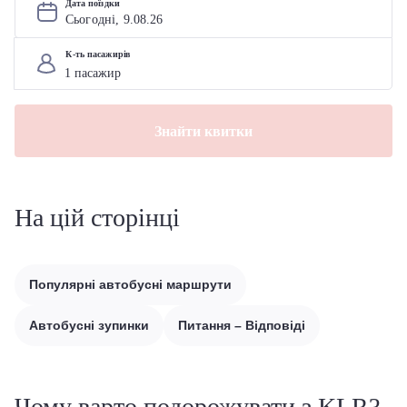
Дата поїздки
Сьогодні, 
9
.
08
.
26
К-ть пасажирів
Знайти квитки
На цій сторінці
Популярні автобусні маршрути
Автобусні зупинки
Питання – Відповіді
Чому варто подорожувати з KLR?