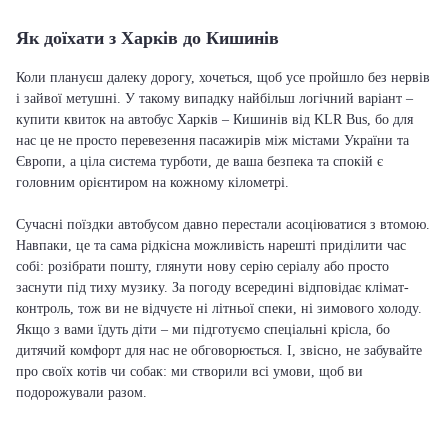
Як доїхати з Харків до Кишинів
Коли плануєш далеку дорогу, хочеться, щоб усе пройшло без нервів
і зайвої метушні. У такому випадку найбільш логічний варіант –
купити квиток на автобус Харків – Кишинів від KLR Bus, бо для
нас це не просто перевезення пасажирів між містами України та
Європи, а ціла система турботи, де ваша безпека та спокій є
головним орієнтиром на кожному кілометрі.
Сучасні поїздки автобусом давно перестали асоціюватися з втомою.
Навпаки, це та сама рідкісна можливість нарешті приділити час
собі: розібрати пошту, глянути нову серію серіалу або просто
заснути під тиху музику. За погоду всередині відповідає клімат-
контроль, тож ви не відчуєте ні літньої спеки, ні зимового холоду.
Якщо з вами їдуть діти – ми підготуємо спеціальні крісла, бо
дитячий комфорт для нас не обговорюється. І, звісно, не забувайте
про своїх котів чи собак: ми створили всі умови, щоб ви
подорожували разом.