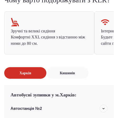
Зручні та великі сидіння
Інтернет в
Комфортні XXL сидіння з відстанню між
Будьте на
ними до 80 см.
сайти про
Харків
Кишинів
Автобусні зупинки у м.Харків:
Автостанція №2