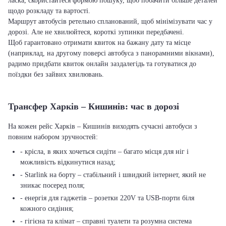
ласка, скористайтеся формою пошуку, щоб побачити більше деталей
щодо розкладу та вартості.
Маршрут автобусів ретельно спланований, щоб мінімізувати час у
дорозі. Але не хвилюйтеся, короткі зупинки передбачені.
Щоб гарантовано отримати квиток на бажану дату та місце
(наприклад, на другому поверсі автобуса з панорамними вікнами),
радимо придбати квиток онлайн заздалегідь та готуватися до
поїздки без зайвих хвилювань.
Трансфер Харків – Кишинів: час в дорозі
На кожен рейс Харків – Кишинів виходять сучасні автобуси з
повним набором зручностей:
- крісла, в яких хочеться сидіти – багато місця для ніг і
можливість відкинутися назад;
- Starlink на борту – стабільний і швидкий інтернет, який не
зникає посеред поля;
- енергія для гаджетів – розетки 220V та USB-порти біля
кожного сидіння;
- гігієна та клімат – справні туалети та розумна система