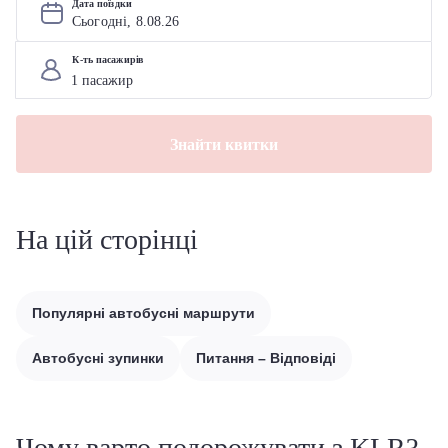
Дата поїздки
Сьогодні, 
8
.
08
.
26
К-ть пасажирів
Знайти квитки
На цій сторінці
Популярні автобусні маршрути
Автобусні зупинки
Питання – Відповіді
Чому варто подорожувати з KLR?