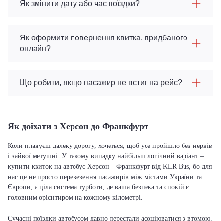
Як змінити дату або час поїздки?
Як оформити повернення квитка, придбаного
онлайн?
Що робити, якщо пасажир не встиг на рейс?
Як доїхати з Херсон до Франкфурт
Коли плануєш далеку дорогу, хочеться, щоб усе пройшло без нервів
і зайвої метушні. У такому випадку найбільш логічний варіант –
купити квиток на автобус Херсон – Франкфурт від KLR Bus, бо для
нас це не просто перевезення пасажирів між містами України та
Європи, а ціла система турботи, де ваша безпека та спокій є
головним орієнтиром на кожному кілометрі.
Сучасні поїздки автобусом давно перестали асоціюватися з втомою.