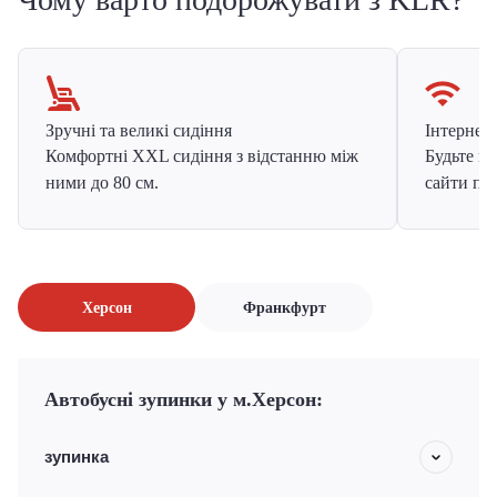
Зручні та великі сидіння
Інтернет в
Комфортні XXL сидіння з відстанню між
Будьте на
ними до 80 см.
сайти про
Херсон
Франкфурт
Автобусні зупинки у м.Херсон:
зупинка