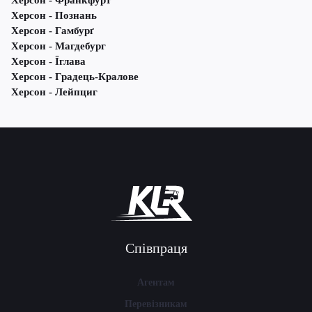
Херсон - Франкфурт
Херсон - Познань
Херсон - Гамбурґ
Херсон - Магдебург
Херсон - Їглава
Херсон - Градець-Кралове
Херсон - Лейпциг
Співпраця
Агентам
Перевізникам