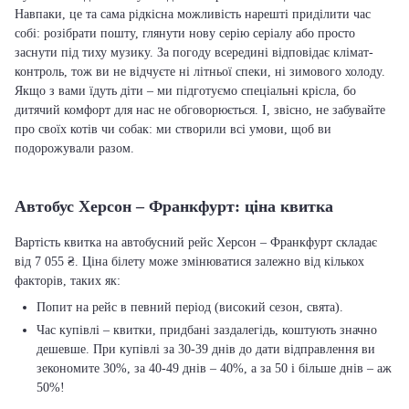
Навпаки, це та сама рідкісна можливість нарешті приділити час
собі: розібрати пошту, глянути нову серію серіалу або просто
заснути під тиху музику. За погоду всередині відповідає клімат-
контроль, тож ви не відчуєте ні літньої спеки, ні зимового холоду.
Якщо з вами їдуть діти – ми підготуємо спеціальні крісла, бо
дитячий комфорт для нас не обговорюється. І, звісно, не забувайте
про своїх котів чи собак: ми створили всі умови, щоб ви
подорожували разом.
Автобус Херсон – Франкфурт: ціна квитка
Вартість квитка на автобусний рейс Херсон – Франкфурт складає
від 7 055 ₴. Ціна білету може змінюватися залежно від кількох
факторів, таких як:
Попит на рейс в певний період (високий сезон, свята).
Час купівлі – квитки, придбані заздалегідь, коштують значно
дешевше. При купівлі за 30-39 днів до дати відправлення ви
зекономите 30%, за 40-49 днів – 40%, а за 50 і більше днів – аж
50%!