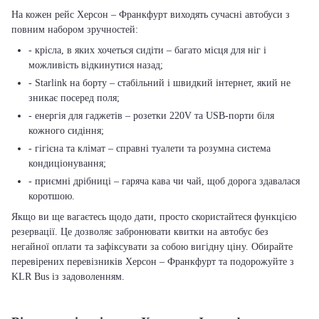
На кожен рейс Херсон – Франкфурт виходять сучасні автобуси з
повним набором зручностей:
- крісла, в яких хочеться сидіти – багато місця для ніг і
можливість відкинутися назад;
- Starlink на борту – стабільний і швидкий інтернет, який не
зникає посеред поля;
- енергія для гаджетів – розетки 220V та USB-порти біля
кожного сидіння;
- гігієна та клімат – справні туалети та розумна система
кондиціонування;
- приємні дрібниці – гаряча кава чи чай, щоб дорога здавалася
коротшою.
Якщо ви ще вагаєтесь щодо дати, просто скористайтеся функцією
резервації. Це дозволяє забронювати квитки на автобус без
негайної оплати та зафіксувати за собою вигідну ціну. Обирайте
перевірених перевізників Херсон – Франкфурт та подорожуйте з
KLR Bus із задоволенням.