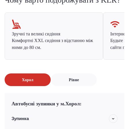
Зручні та великі сидіння
Інтернет в
Комфортні XXL сидіння з відстанню між
Будьте на
ними до 80 см.
сайти про
Хорол
Рівне
Автобусні зупинки у м.Хорол:
Зупинка