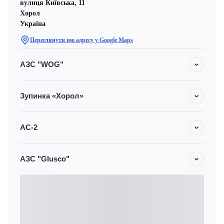
вулиця Київська, 11
Хорол
Україна
Переглянути цю адресу у Google Maps
АЗС "WOG"
Зупинка «Хорол»
АС-2
АЗС "Glusco"