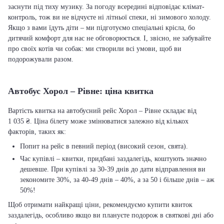
заснути під тиху музику. За погоду всередині відповідає клімат-
контроль, тож ви не відчуєте ні літньої спеки, ні зимового холоду.
Якщо з вами їдуть діти – ми підготуємо спеціальні крісла, бо
дитячий комфорт для нас не обговорюється. І, звісно, не забувайте
про своїх котів чи собак: ми створили всі умови, щоб ви
подорожували разом.
Автобус Хорол – Рівне: ціна квитка
Вартість квитка на автобусний рейс Хорол – Рівне складає від
1 035 ₴. Ціна білету може змінюватися залежно від кількох
факторів, таких як:
Попит на рейс в певний період (високий сезон, свята).
Час купівлі – квитки, придбані заздалегідь, коштують значно
дешевше. При купівлі за 30-39 днів до дати відправлення ви
зекономите 30%, за 40-49 днів – 40%, а за 50 і більше днів – аж
50%!
Щоб отримати найкращі ціни, рекомендуємо купити квиток
заздалегідь, особливо якщо ви плануєте подорож в святкові дні або