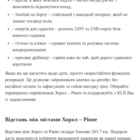
- крісла, в яких хочеться сидіти – багато місця для ніг і
можливість відкинутися назад;
- Starlink на борту – стабільний і швидкий інтернет, який не
зникає посеред поля;
- енергія для гаджетів – розетки 220V та USB-порти біля
кожного сидіння;
- гігієна та клімат – справні туалети та розумна система
кондиціонування;
- приємні дрібниці – гаряча кава чи чай, щоб дорога здавалася
коротшою.
Якщо ви ще вагаєтесь щодо дати, просто скористайтеся функцією
резервації. Це дозволяє забронювати квитки на автобус без
негайної оплати та зафіксувати за собою вигідну ціну. Обирайте
перевірених перевізників Хорол – Рівне та подорожуйте з KLR Bus
із задоволенням.
Відстань між містами Хорол – Рівне
Відстань між Хорол та Рівне складає близько 563.7 км. Подорож
дасть можливість побачити мальовничі краєвиди як нашої неньки,