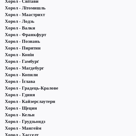
Хорол - Світави
Хорол - Літомишль
Хорол - Маастрихт
Хорол - Лодзь
Хорол - Валки
Хорол - Франкфурт
Хорол - Познань
Хорол - Пирятин
Хорол - Конін
Хорол - Гамбурґ
Хорол - Магдебург
Хорол - Копили
Хорол - Їглава
Хорол - Градець-Кралове
Хорол - Гдиня
Хорол - Кайзерслаутерн
Хорол - Щецин
Хорол - Кельн
Хорол - Грудзьондз
Хорол - Мангейм
Хорол - Хасселт