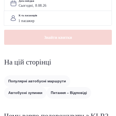
Дата поїздки
Сьогодні, 
8
.
08
.
26
К-ть пасажирів
Знайти квитки
На цій сторінці
Популярні автобусні маршрути
Автобусні зупинки
Питання – Відповіді
Чому варто подорожувати з KLR?