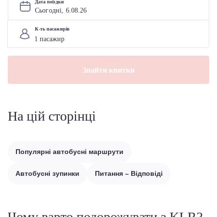
Дата поїздки
Сьогодні, 
6
.
08
.
26
К-ть пасажирів
Знайти квитки
На цій сторінці
Популярні автобусні маршрути
Автобусні зупинки
Питання – Відповіді
Чому варто подорожувати з KLR?