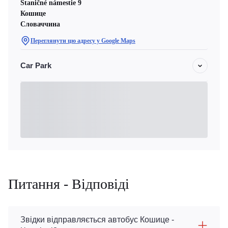
Staničné námestie 9
Кошице
Словаччина
Переглянути цю адресу у Google Maps
Car Park
Питання - Відповіді
Звідки відправляється автобус Кошице -