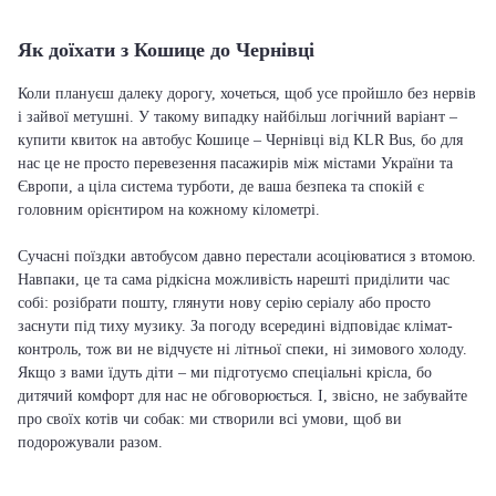
Як доїхати з Кошице до Чернівці
Коли плануєш далеку дорогу, хочеться, щоб усе пройшло без нервів
і зайвої метушні. У такому випадку найбільш логічний варіант –
купити квиток на автобус Кошице – Чернівці від KLR Bus, бо для
нас це не просто перевезення пасажирів між містами України та
Європи, а ціла система турботи, де ваша безпека та спокій є
головним орієнтиром на кожному кілометрі.
Сучасні поїздки автобусом давно перестали асоціюватися з втомою.
Навпаки, це та сама рідкісна можливість нарешті приділити час
собі: розібрати пошту, глянути нову серію серіалу або просто
заснути під тиху музику. За погоду всередині відповідає клімат-
контроль, тож ви не відчуєте ні літньої спеки, ні зимового холоду.
Якщо з вами їдуть діти – ми підготуємо спеціальні крісла, бо
дитячий комфорт для нас не обговорюється. І, звісно, не забувайте
про своїх котів чи собак: ми створили всі умови, щоб ви
подорожували разом.