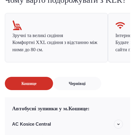
Зручні та великі сидіння
Інтернет в
Комфортні XXL сидіння з відстанню між
Будьте на
ними до 80 см.
сайти про
Кошице
Чернівці
Автобусні зупинки у м.Кошице:
АС Kosice Central