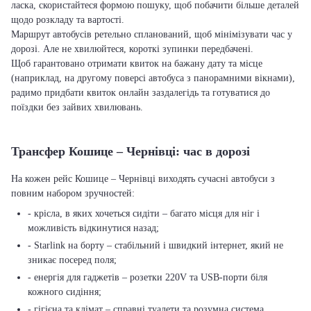
ласка, скористайтеся формою пошуку, щоб побачити більше деталей
щодо розкладу та вартості.
Маршрут автобусів ретельно спланований, щоб мінімізувати час у
дорозі. Але не хвилюйтеся, короткі зупинки передбачені.
Щоб гарантовано отримати квиток на бажану дату та місце
(наприклад, на другому поверсі автобуса з панорамними вікнами),
радимо придбати квиток онлайн заздалегідь та готуватися до
поїздки без зайвих хвилювань.
Трансфер Кошице – Чернівці: час в дорозі
На кожен рейс Кошице – Чернівці виходять сучасні автобуси з
повним набором зручностей:
- крісла, в яких хочеться сидіти – багато місця для ніг і
можливість відкинутися назад;
- Starlink на борту – стабільний і швидкий інтернет, який не
зникає посеред поля;
- енергія для гаджетів – розетки 220V та USB-порти біля
кожного сидіння;
- гігієна та клімат – справні туалети та розумна система