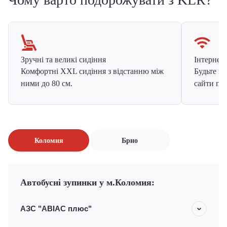
Зручні та великі сидіння
Інтернет в
Комфортні XXL сидіння з відстанню між
Будьте на
ними до 80 см.
сайти про
Коломия
Брно
Автобусні зупинки у м.Коломия:
АЗС "ABIAC плюс"