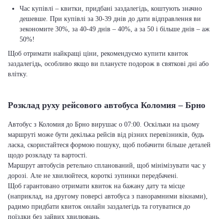
Час купівлі – квитки, придбані заздалегідь, коштують значно
дешевше. При купівлі за 30-39 днів до дати відправлення ви
зекономите 30%, за 40-49 днів – 40%, а за 50 і більше днів – аж
50%!
Щоб отримати найкращі ціни, рекомендуємо купити квиток
заздалегідь, особливо якщо ви плануєте подорож в святкові дні або
влітку.
Розклад руху рейсового автобуса Коломия – Брно
Автобус з Коломия до Брно вирушає о 07:00. Оскільки на цьому
маршруті може бути декілька рейсів від різних перевізників, будь
ласка, скористайтеся формою пошуку, щоб побачити більше деталей
щодо розкладу та вартості.
Маршрут автобусів ретельно спланований, щоб мінімізувати час у
дорозі. Але не хвилюйтеся, короткі зупинки передбачені.
Щоб гарантовано отримати квиток на бажану дату та місце
(наприклад, на другому поверсі автобуса з панорамними вікнами),
радимо придбати квиток онлайн заздалегідь та готуватися до
поїздки без зайвих хвилювань.