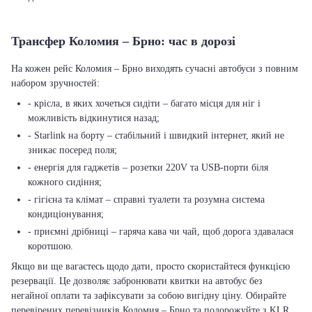
Трансфер Коломия – Брно: час в дорозі
На кожен рейс Коломия – Брно виходять сучасні автобуси з повним
набором зручностей:
- крісла, в яких хочеться сидіти – багато місця для ніг і
можливість відкинутися назад;
- Starlink на борту – стабільний і швидкий інтернет, який не
зникає посеред поля;
- енергія для гаджетів – розетки 220V та USB-порти біля
кожного сидіння;
- гігієна та клімат – справні туалети та розумна система
кондиціонування;
- приємні дрібниці – гаряча кава чи чай, щоб дорога здавалася
коротшою.
Якщо ви ще вагаєтесь щодо дати, просто скористайтеся функцією
резервації. Це дозволяє забронювати квитки на автобус без
негайної оплати та зафіксувати за собою вигідну ціну. Обирайте
перевірених перевізників Коломия – Брно та подорожуйте з KLR