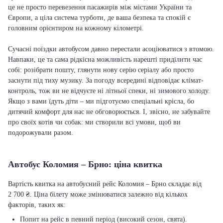
це не просто перевезення пасажирів між містами України та
Європи, а ціла система турботи, де ваша безпека та спокій є
головним орієнтиром на кожному кілометрі.
Сучасні поїздки автобусом давно перестали асоціюватися з втомою.
Навпаки, це та сама рідкісна можливість нарешті приділити час
собі: розібрати пошту, глянути нову серію серіалу або просто
заснути під тиху музику. За погоду всередині відповідає клімат-
контроль, тож ви не відчуєте ні літньої спеки, ні зимового холоду.
Якщо з вами їдуть діти – ми підготуємо спеціальні крісла, бо
дитячий комфорт для нас не обговорюється. І, звісно, не забувайте
про своїх котів чи собак: ми створили всі умови, щоб ви
подорожували разом.
Автобус Коломия – Брно: ціна квитка
Вартість квитка на автобусний рейс Коломия – Брно складає від
2 700 ₴. Ціна білету може змінюватися залежно від кількох
факторів, таких як:
Попит на рейс в певний період (високий сезон, свята).