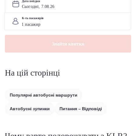
Дата поїздки
Сьогодні, 
7
.
08
.
26
К-ть пасажирів
Знайти квитки
На цій сторінці
Популярні автобусні маршрути
Автобусні зупинки
Питання – Відповіді
Чому варто подорожувати з KLR?