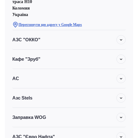
траса H10
Коломия
Україна
Переглянути цю адресу у Google Maps
АЗС "ОККО"
Кафе "Зруб"
АС
Азс Stels
Заправка WOG
АЗС "Євро Нафта"