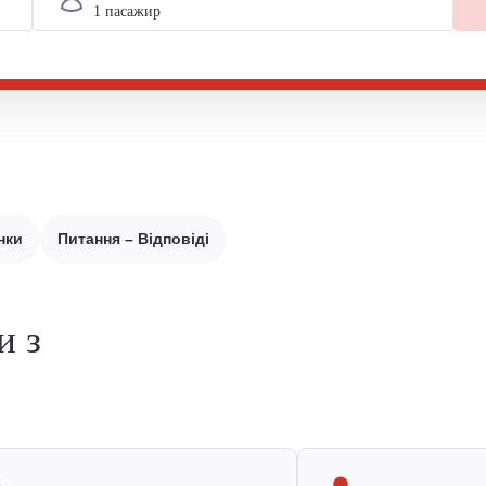
нки
Питання – Відповіді
и з