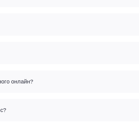
ного онлайн?
йс?