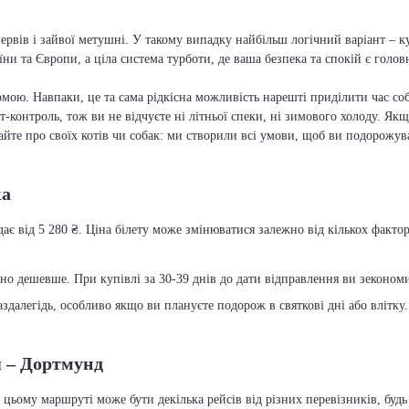
ервів і зайвої метушні. У такому випадку найбільш логічний варіант – 
їни та Європи, а ціла система турботи, де ваша безпека та спокій є голо
мою. Навпаки, це та сама рідкісна можливість нарешті приділити час соб
т-контроль, тож ви не відчуєте ні літньої спеки, ні зимового холоду. Якщ
вайте про своїх котів чи собак: ми створили всі умови, щоб ви подорожув
ка
є від 5 280 ₴. Ціна білету може змінюватися залежно від кількох факторі
чно дешевше. При купівлі за 30-39 днів до дати відправлення ви зекономит
далегідь, особливо якщо ви плануєте подорож в святкові дні або влітку.
я – Дортмунд
цьому маршруті може бути декілька рейсів від різних перевізників, буд