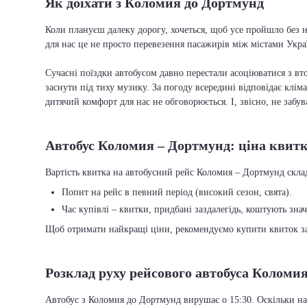
Як доїхати з Коломия до Дортмунд
Коли плануєш далеку дорогу, хочеться, щоб усе пройшло без н
для нас це не просто перевезення пасажирів між містами Укра
Сучасні поїздки автобусом давно перестали асоціюватися з вто
заснути під тиху музику. За погоду всередині відповідає кліма
дитячий комфорт для нас не обговорюється. І, звісно, не забу
Автобус Коломия – Дортмунд: ціна квит
Вартість квитка на автобусний рейс Коломия – Дортмунд склада
Попит на рейс в певний період (високий сезон, свята).
Час купівлі – квитки, придбані заздалегідь, коштують зна
Щоб отримати найкращі ціни, рекомендуємо купити квиток заз
Розклад руху рейсового автобуса Коломи
Автобус з Коломия до Дортмунд вирушає о 15:30. Оскільки на 