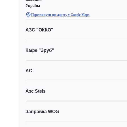
Україна
Переглянути цю адресу у Google Maps
АЗС "ОККО"
Кафе "Зруб"
АС
Азс Stels
Заправка WOG