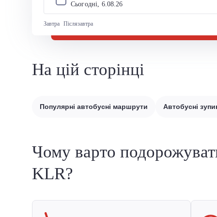
Сьогодні, 
6
.
08
.
26
Завтра
Післязавтра
На цій сторінці
Популярні автобусні маршрути
Автобусні зупи
Чому варто подорожуват
KLR?