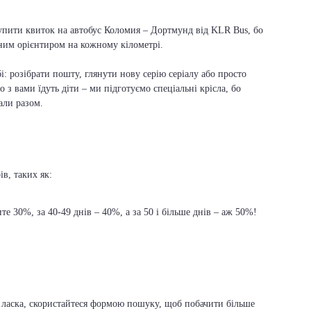
купити квиток на автобус Коломия – Дортмунд від KLR Bus, бо
вним орієнтиром на кожному кілометрі.
і: розібрати пошту, глянути нову серію серіалу або просто
о з вами їдуть діти – ми підготуємо спеціальні крісла, бо
али разом.
в, таких як:
е 30%, за 40-49 днів – 40%, а за 50 і більше днів – аж 50%!
ь ласка, скористайтеся формою пошуку, щоб побачити більше