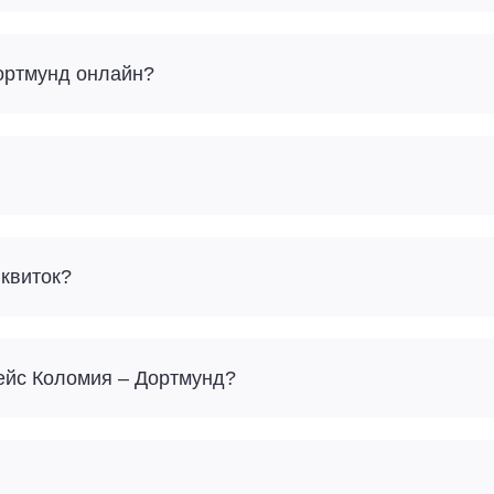
Дортмунд онлайн?
 квиток?
рейс Коломия – Дортмунд?