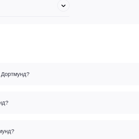
- Дортмунд?
нд?
тмунд?