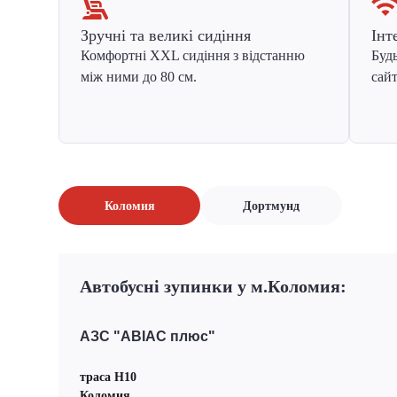
Зручні та великі сидіння
Інт
Комфортні XXL сидіння з відстанню
Будь
між ними до 80 см.
сайт
Коломия
Дортмунд
Автобусні зупинки у м.Коломия:
АЗС "ABIAC плюс"
траса H10
Коломия