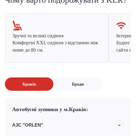
Зручні та великі сидіння
Інтернет в
Комфортні XXL сидіння з відстанню між
Будьте на
ними до 80 см.
сайти про
Краків
Броди
Автобусні зупинки у м.Краків:
АЗС "ORLEN"