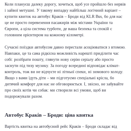
Коли плануєш далеку дорогу, хочеться, щоб усе пройшло без нервів
і зайвої метушні. У такому випадку найбільш логічний варіант –
купити квиток на автобус Краків – Броди від KLR Bus, бо для нас
це не просто перевезення пасажирів між містами України та
Європи, а ціла система турботи, де ваша безпека та спокій є
головним орієнтиром на кожному кілометрі.
Сучасні поїздки автобусом давно перестали асоціюватися з втомою.
Навпаки, це та сама рідкісна можливість нарешті приділити час
собі: розібрати пошту, глянути нову серію серіалу або просто
заснути під тиху музику. За погоду всередині відповідає клімат-
контроль, тож ви не відчуєте ні літньої спеки, ні зимового холоду.
Якщо з вами їдуть діти – ми підготуємо спеціальні крісла, бо
дитячий комфорт для нас не обговорюється. І, звісно, не забувайте
про своїх котів чи собак: ми створили всі умови, щоб ви
подорожували разом.
Автобус Краків – Броди: ціна квитка
Вартість квитка на автобусний рейс Краків – Броди складає від