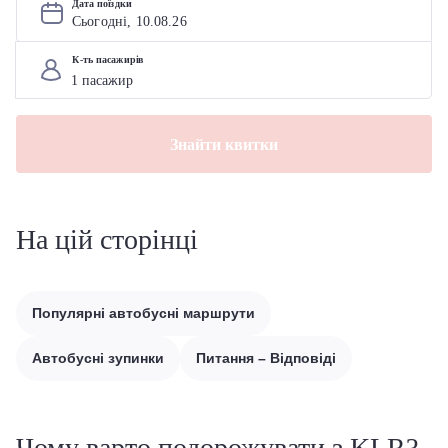
Дата поїздки
Сьогодні, 
10
.
08
.
26
К-ть пасажирів
Знайти квитки
На цій сторінці
Популярні автобусні маршрути
Автобусні зупинки
Питання – Відповіді
Чому варто подорожувати з KLR?