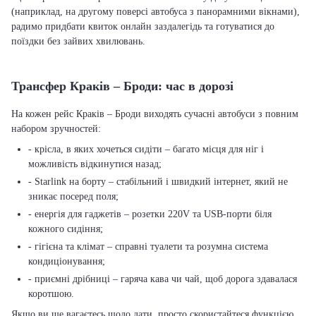
(наприклад, на другому поверсі автобуса з панорамними вікнами),
радимо придбати квиток онлайн заздалегідь та готуватися до
поїздки без зайвих хвилювань.
Трансфер Краків – Броди: час в дорозі
На кожен рейс Краків – Броди виходять сучасні автобуси з повним
набором зручностей:
- крісла, в яких хочеться сидіти – багато місця для ніг і
можливість відкинутися назад;
- Starlink на борту – стабільний і швидкий інтернет, який не
зникає посеред поля;
- енергія для гаджетів – розетки 220V та USB-порти біля
кожного сидіння;
- гігієна та клімат – справні туалети та розумна система
кондиціонування;
- приємні дрібниці – гаряча кава чи чай, щоб дорога здавалася
коротшою.
Якщо ви ще вагаєтесь щодо дати, просто скористайтеся функцією