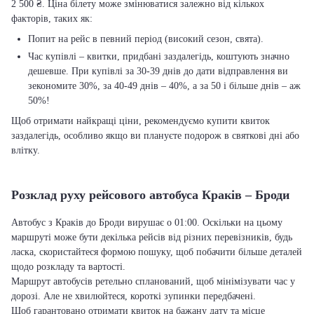
2 500 ₴. Ціна білету може змінюватися залежно від кількох
факторів, таких як:
Попит на рейс в певний період (високий сезон, свята).
Час купівлі – квитки, придбані заздалегідь, коштують значно
дешевше. При купівлі за 30-39 днів до дати відправлення ви
зекономите 30%, за 40-49 днів – 40%, а за 50 і більше днів – аж
50%!
Щоб отримати найкращі ціни, рекомендуємо купити квиток
заздалегідь, особливо якщо ви плануєте подорож в святкові дні або
влітку.
Розклад руху рейсового автобуса Краків – Броди
Автобус з Краків до Броди вирушає о 01:00. Оскільки на цьому
маршруті може бути декілька рейсів від різних перевізників, будь
ласка, скористайтеся формою пошуку, щоб побачити більше деталей
щодо розкладу та вартості.
Маршрут автобусів ретельно спланований, щоб мінімізувати час у
дорозі. Але не хвилюйтеся, короткі зупинки передбачені.
Щоб гарантовано отримати квиток на бажану дату та місце