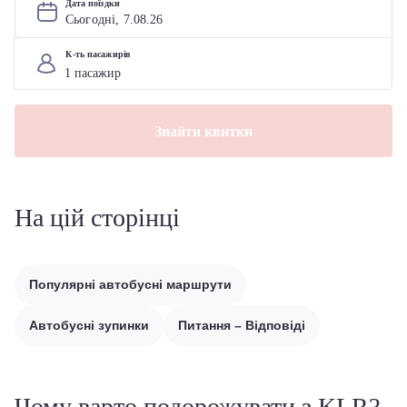
Дата поїздки
Сьогодні, 
7
.
08
.
26
К-ть пасажирів
Знайти квитки
На цій сторінці
Популярні автобусні маршрути
Автобусні зупинки
Питання – Відповіді
Чому варто подорожувати з KLR?