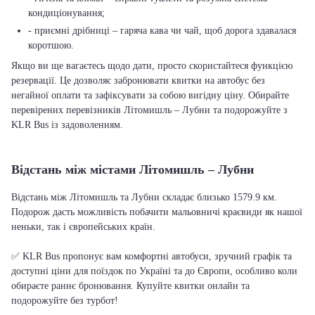
кондиціонування;
- приємні дрібниці – гаряча кава чи чай, щоб дорога здавалася
коротшою.
Якщо ви ще вагаєтесь щодо дати, просто скористайтеся функцією
резервації. Це дозволяє забронювати квитки на автобус без
негайної оплати та зафіксувати за собою вигідну ціну. Обирайте
перевірених перевізників Літомишль – Лубни та подорожуйте з
KLR Bus із задоволенням.
Відстань між містами Літомишль – Лубни
Відстань між Літомишль та Лубни складає близько 1579.9 км.
Подорож дасть можливість побачити мальовничі краєвиди як нашої
неньки, так і європейських країн.
✅ KLR Bus пропонує вам комфортні автобуси, зручний графік та
доступні ціни для поїздок по Україні та до Європи, особливо коли
обираєте раннє бронювання. Купуйте квитки онлайн та
подорожуйте без турбот!