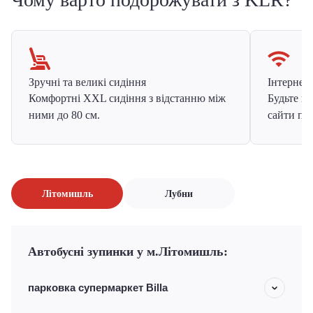
Зручні та великі сидіння
Інтернет в
Комфортні XXL сидіння з відстанню між
Будьте на
ними до 80 см.
сайти про
Літомишль
Лубни
Автобусні зупинки у м.Літомишль:
парковка супермаркет Billa