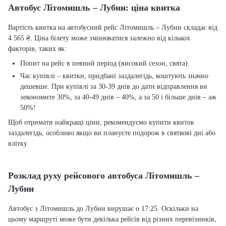
Автобус Літомишль – Лубни: ціна квитка
Вартість квитка на автобусний рейс Літомишль – Лубни складає від
4 565 ₴. Ціна білету може змінюватися залежно від кількох
факторів, таких як:
Попит на рейс в певний період (високий сезон, свята).
Час купівлі – квитки, придбані заздалегідь, коштують значно
дешевше. При купівлі за 30-39 днів до дати відправлення ви
зекономите 30%, за 40-49 днів – 40%, а за 50 і більше днів – аж
50%!
Щоб отримати найкращі ціни, рекомендуємо купити квиток
заздалегідь, особливо якщо ви плануєте подорож в святкові дні або
влітку.
Розклад руху рейсового автобуса Літомишль –
Лубни
Автобус з Літомишль до Лубни вирушає о 17:25. Оскільки на
цьому маршруті може бути декілька рейсів від різних перевізників,