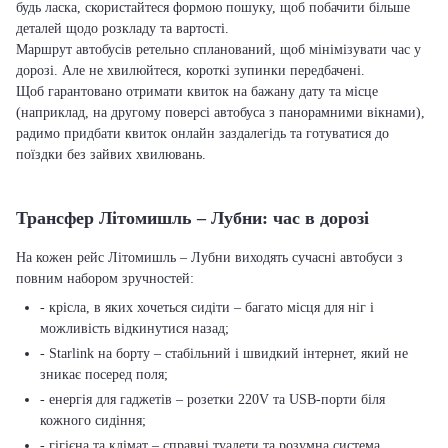
будь ласка, скористайтеся формою пошуку, щоб побачити більше
деталей щодо розкладу та вартості.
Маршрут автобусів ретельно спланований, щоб мінімізувати час у
дорозі. Але не хвилюйтеся, короткі зупинки передбачені.
Щоб гарантовано отримати квиток на бажану дату та місце
(наприклад, на другому поверсі автобуса з панорамними вікнами),
радимо придбати квиток онлайн заздалегідь та готуватися до
поїздки без зайвих хвилювань.
Трансфер Літомишль – Лубни: час в дорозі
На кожен рейс Літомишль – Лубни виходять сучасні автобуси з
повним набором зручностей:
- крісла, в яких хочеться сидіти – багато місця для ніг і
можливість відкинутися назад;
- Starlink на борту – стабільний і швидкий інтернет, який не
зникає посеред поля;
- енергія для гаджетів – розетки 220V та USB-порти біля
кожного сидіння;
- гігієна та клімат – справні туалети та розумна система