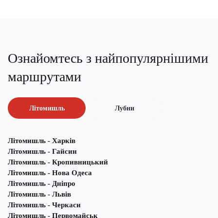
Ознайомтесь з найпопулярнішими
маршрутами
Літомишль
Лубни
Літомишль - Харків
Літомишль - Гайсин
Літомишль - Кропивницький
Літомишль - Нова Одеса
Літомишль - Дніпро
Літомишль - Львів
Літомишль - Черкаси
Літомишль - Первомайськ