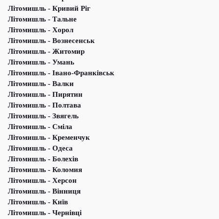
Літомишль - Кривий Ріг
Літомишль - Тальне
Літомишль - Хорол
Літомишль - Вознесенськ
Літомишль - Житомир
Літомишль - Умань
Літомишль - Івано-Франківськ
Літомишль - Валки
Літомишль - Пирятин
Літомишль - Полтава
Літомишль - Звягель
Літомишль - Сміла
Літомишль - Кременчук
Літомишль - Одеса
Літомишль - Болехів
Літомишль - Коломия
Літомишль - Херсон
Літомишль - Вінниця
Літомишль - Київ
Літомишль - Чернівці