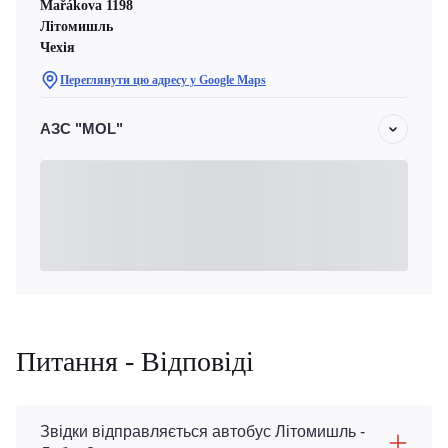
Mařákova 1198
Літомишль
Чехiя
Переглянути цю адресу у Google Maps
АЗС "MOL"
Питання - Відповіді
Звідки відправляється автобус Літомишль -