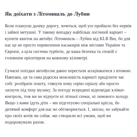
Як доїхати з Літомишль до Лубни
Коли плануєш далеку дорогу, хочеться, щоб усе пройшло без нервів
і зайвої метушні. У такому випадку найбільш логічний варіант –
купити квиток на автобус Літомишль – Лубни від KLR Bus, бо для
нас це не просто перевезення пасажирів між містами України та
Європи, а ціла система турботи, де ваша безпека та спокій є
головним орієнтиром на кожному кілометрі.
Сучасні поїздки автобусом давно перестали асоціюватися з втомою.
Навпаки, це та сама рідкісна можливість нарешті приділити час
собі: розібрати пошту, глянути нову серію серіалу або просто
заснути під тиху музику. За погоду всередині відповідає клімат-
контроль, тож ви не відчуєте ні літньої спеки, ні зимового холоду.
Якщо з вами їдуть діти – ми підготуємо спеціальні крісла, бо
дитячий комфорт для нас не обговорюється. І, звісно, не забувайте
про своїх котів чи собак: ми створили всі умови, щоб ви
подорожували разом.