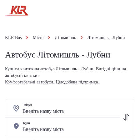
KLR Bus
Міста
Літомишль
Літомишль - Лубни
Автобус Літомишль - Лубни
Купити квиток на автобус Літомишль - Лубни. Вигідні ціни на
автобусні квитки.
Комфортабельні автобуси. Цілодобова підтримка.
Звідки
Куди