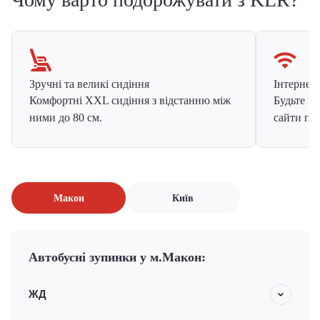
Зручні та великі сидіння
Інтернет в
Комфортні XXL сидіння з відстанню між
Будьте на
ними до 80 см.
сайти про
Макон
Київ
Автобусні зупинки у м.Макон:
ЖД