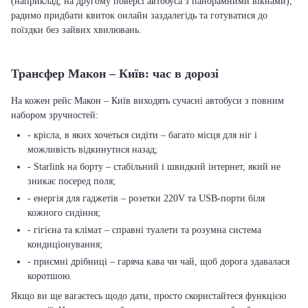
(наприклад, на другому поверсі автобуса з панорамними вікнами),
радимо придбати квиток онлайн заздалегідь та готуватися до
поїздки без зайвих хвилювань.
Трансфер Макон – Київ: час в дорозі
На кожен рейс Макон – Київ виходять сучасні автобуси з повним
набором зручностей:
- крісла, в яких хочеться сидіти – багато місця для ніг і
можливість відкинутися назад;
- Starlink на борту – стабільний і швидкий інтернет, який не
зникає посеред поля;
- енергія для гаджетів – розетки 220V та USB-порти біля
кожного сидіння;
- гігієна та клімат – справні туалети та розумна система
кондиціонування;
- приємні дрібниці – гаряча кава чи чай, щоб дорога здавалася
коротшою.
Якщо ви ще вагаєтесь щодо дати, просто скористайтеся функцією