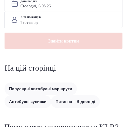
Дата поїздки
Сьогодні, 
6
.
08
.
26
К-ть пасажирів
Знайти квитки
На цій сторінці
Популярні автобусні маршрути
Автобусні зупинки
Питання – Відповіді
Чому варто подорожувати з KLR?