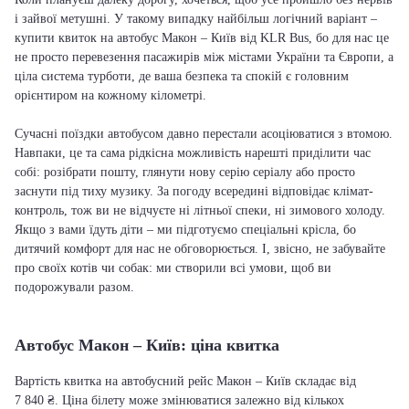
і зайвої метушні. У такому випадку найбільш логічний варіант –
купити квиток на автобус Макон – Київ від KLR Bus, бо для нас це
не просто перевезення пасажирів між містами України та Європи, а
ціла система турботи, де ваша безпека та спокій є головним
орієнтиром на кожному кілометрі.
Сучасні поїздки автобусом давно перестали асоціюватися з втомою.
Навпаки, це та сама рідкісна можливість нарешті приділити час
собі: розібрати пошту, глянути нову серію серіалу або просто
заснути під тиху музику. За погоду всередині відповідає клімат-
контроль, тож ви не відчуєте ні літньої спеки, ні зимового холоду.
Якщо з вами їдуть діти – ми підготуємо спеціальні крісла, бо
дитячий комфорт для нас не обговорюється. І, звісно, не забувайте
про своїх котів чи собак: ми створили всі умови, щоб ви
подорожували разом.
Автобус Макон – Київ: ціна квитка
Вартість квитка на автобусний рейс Макон – Київ складає від
7 840 ₴. Ціна білету може змінюватися залежно від кількох