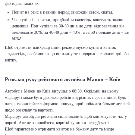
факторів, таких як:
Попит на рейс в певний період (високий сезон, свята).
Час купівлі – квитки, придбані заздалегідь, коштують значно
дешевше. При купівлі за 30-39 днів до дати відправлення ви
зекономите 30%, за 40-49 днів – 40%, а за 50 і більше днів – аж
50%!
Щоб отримати найкращі ціни, рекомендуємо купити квиток
заздалегідь, особливо якщо ви плануєте подорож в святкові дні або
влітку.
Розклад руху рейсового автобуса Макон – Київ
Автобус з Макон до Київ вирушає о 08:50. Оскільки на цьому
маршруті може бути декілька рейсів від різних перевізників, будь
ласка, скористайтеся формою пошуку, щоб побачити більше деталей
щодо розкладу та вартості.
Маршрут автобусів ретельно спланований, щоб мінімізувати час у
дорозі. Але не хвилюйтеся, короткі зупинки передбачені.
Щоб гарантовано отримати квиток на бажану дату та місце