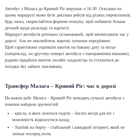
Автобус з Малага до Кривий Ріг вирушає о 16:30. Оскільки на
цьому маршруті може бути декілька рейсів від різних перевізників,
будь ласка, скористайтеся формою пошуку, щоб побачити більше
деталей щодо розкладу та вартості.
Маршрут автобусів ретельно спланований, щоб мінімізувати час у
дорозі. Але не хвилюйтеся, короткі зупинки передбачені.
Щоб гарантовано отримати квиток на бажану дату та місце
(наприклад, на другому поверсі автобуса з панорамними вікнами),
радимо придбати квиток онлайн заздалегідь та готуватися до
поїздки без зайвих хвилювань.
Трансфер Малага – Кривий Ріг: час в дорозі
На кожен рейс Малага – Кривий Ріг виходять сучасні автобуси з
повним набором зручностей:
- крісла, в яких хочеться сидіти – багато місця для ніг і
можливість відкинутися назад;
- Starlink на борту – стабільний і швидкий інтернет, який не
зникає посеред поля;