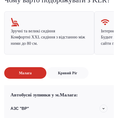
Зручні та великі сидіння
Інтернет в
Комфортні XXL сидіння з відстанню між
Будьте на
ними до 80 см.
сайти про
Малага
Кривий Ріг
Автобусні зупинки у м.Малага:
АЗС "BP"