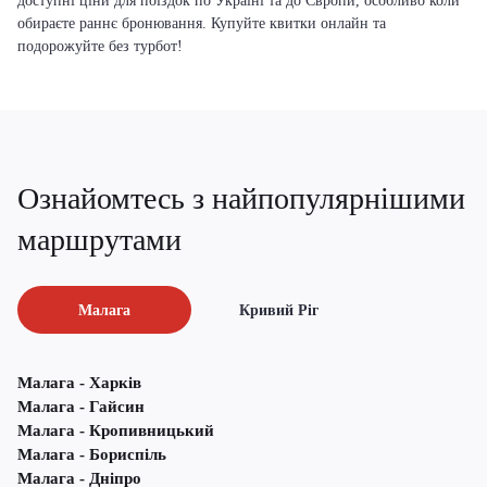
доступні ціни для поїздок по Україні та до Європи, особливо коли
обираєте раннє бронювання. Купуйте квитки онлайн та
подорожуйте без турбот!
Ознайомтесь з найпопулярнішими
маршрутами
Малага
Кривий Ріг
Малага - Харків
Малага - Гайсин
Малага - Кропивницький
Малага - Бориспіль
Малага - Дніпро