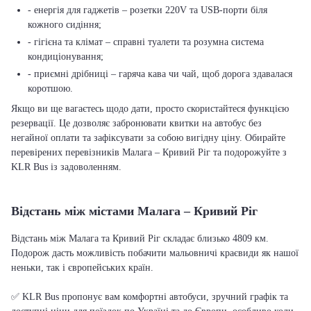
- енергія для гаджетів – розетки 220V та USB-порти біля
кожного сидіння;
- гігієна та клімат – справні туалети та розумна система
кондиціонування;
- приємні дрібниці – гаряча кава чи чай, щоб дорога здавалася
коротшою.
Якщо ви ще вагаєтесь щодо дати, просто скористайтеся функцією
резервації. Це дозволяє забронювати квитки на автобус без
негайної оплати та зафіксувати за собою вигідну ціну. Обирайте
перевірених перевізників Малага – Кривий Ріг та подорожуйте з
KLR Bus із задоволенням.
Відстань між містами Малага – Кривий Ріг
Відстань між Малага та Кривий Ріг складає близько 4809 км.
Подорож дасть можливість побачити мальовничі краєвиди як нашої
неньки, так і європейських країн.
✅ KLR Bus пропонує вам комфортні автобуси, зручний графік та