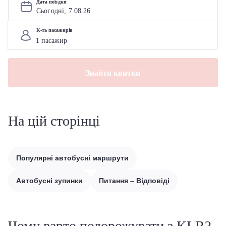
Дата поїздки
Сьогодні, 
7
.
08
.
26
К-ть пасажирів
Знайти квитки
На цій сторінці
Популярні автобусні маршрути
Автобусні зупинки
Питання – Відповіді
Чому варто подорожувати з KLR?