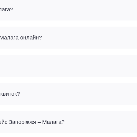
лага?
– Малага онлайн?
 квиток?
рейс Запоріжжя – Малага?