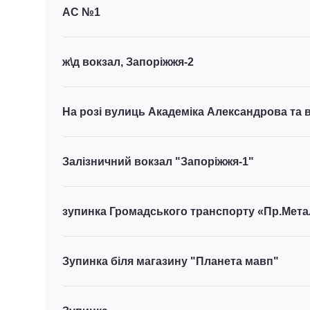
АС №1
ж\д вокзал, Запоріжжя-2
На розі вулиць Академіка Александрова та в
Залізничний вокзал "Запоріжжя-1"
зупинка Громадського транспорту «Пр.Мета
Зупинка біля магазину "Планета мавп"