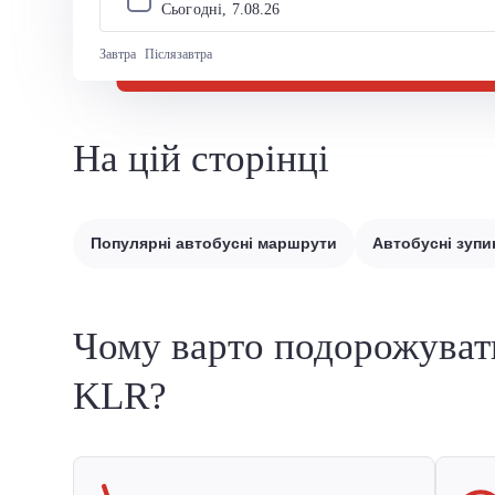
Сьогодні, 
7
.
08
.
26
Завтра
Післязавтра
На цій сторінці
Популярні автобусні маршрути
Автобусні зупи
Чому варто подорожуват
KLR?