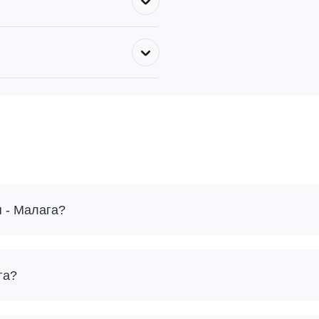
я - Малага?
га?