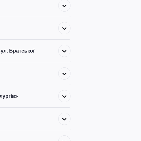
ул. Братської
лургів»