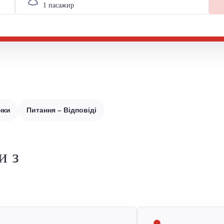
нки
Питання – Відповіді
и з