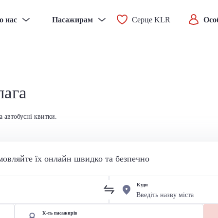
о нас
Пасажирам
Серце KLR
Осо
лага
а автобусні квитки.
мовляйте їх онлайн швидко та безпечно
Куди
К-ть пасажирів