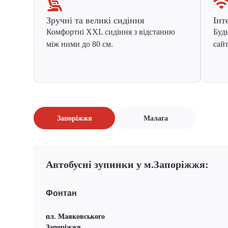
Зручні та великі сидіння
Інт
Комфортні XXL сидіння з відстанню
Будь
між ними до 80 см.
сайт
Запоріжжя
Малага
Автобусні зупинки у м.Запоріжжя:
Фонтан
пл. Маяковського
Запоріжжя