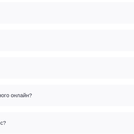
ного онлайн?
йс?