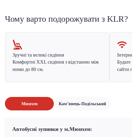
Чому варто подорожувати з KLR?
Зручні та великі сидіння
Інтернет в
Комфортні XXL сидіння з відстанню між
Будьте на
ними до 80 см.
сайти про
Мюнхен
Кам’янець-Подільський
Автобусні зупинки у м.Мюнхен: