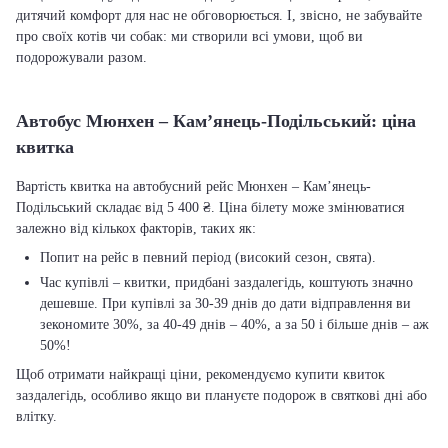
дитячий комфорт для нас не обговорюється. І, звісно, не забувайте
про своїх котів чи собак: ми створили всі умови, щоб ви
подорожували разом.
Автобус Мюнхен – Кам’янець-Подільський: ціна
квитка
Вартість квитка на автобусний рейс Мюнхен – Кам’янець-
Подільський складає від 5 400 ₴. Ціна білету може змінюватися
залежно від кількох факторів, таких як:
Попит на рейс в певний період (високий сезон, свята).
Час купівлі – квитки, придбані заздалегідь, коштують значно
дешевше. При купівлі за 30-39 днів до дати відправлення ви
зекономите 30%, за 40-49 днів – 40%, а за 50 і більше днів – аж
50%!
Щоб отримати найкращі ціни, рекомендуємо купити квиток
заздалегідь, особливо якщо ви плануєте подорож в святкові дні або
влітку.