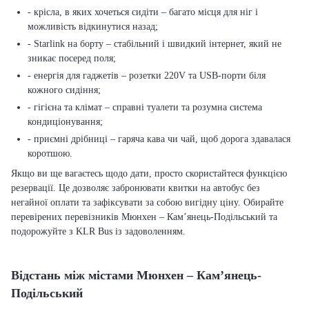
- крісла, в яких хочеться сидіти – багато місця для ніг і
можливість відкинутися назад;
- Starlink на борту – стабільний і швидкий інтернет, який не
зникає посеред поля;
- енергія для гаджетів – розетки 220V та USB-порти біля
кожного сидіння;
- гігієна та клімат – справні туалети та розумна система
кондиціонування;
- приємні дрібниці – гаряча кава чи чай, щоб дорога здавалася
коротшою.
Якщо ви ще вагаєтесь щодо дати, просто скористайтеся функцією
резервації. Це дозволяє забронювати квитки на автобус без
негайної оплати та зафіксувати за собою вигідну ціну. Обирайте
перевірених перевізників Мюнхен – Кам’янець-Подільський та
подорожуйте з KLR Bus із задоволенням.
Відстань між містами Мюнхен – Кам’янець-
Подільський