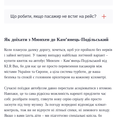
Що робити, якщо пасажир не встиг на рейс?
Як доїхати з Мюнхен до Кам’янець-Подільський
Коли плануєш далеку дорогу, хочеться, щоб усе пройшло без нервів
і зайвої метушні. У такому випадку найбільш логічний варіант –
купити квиток на автобус Мюнхен – Кам’янець-Подільський від
KLR Bus, бо для нас це не просто перевезення пасажирів між
містами України та Європи, а ціла система турботи, де ваша
безпека та спокій є головним орієнтиром на кожному кілометрі.
Сучасні поїздки автобусом давно перестали асоціюватися з втомою.
Навпаки, це та сама рідкісна можливість нарешті приділити час
собі: розібрати пошту, глянути нову серію серіалу або просто
заснути під тиху музику. За погоду всередині відповідає клімат-
контроль, тож ви не відчуєте ні літньої спеки, ні зимового холоду.
Якщо з вами їдуть діти – ми підготуємо спеціальні крісла, бо