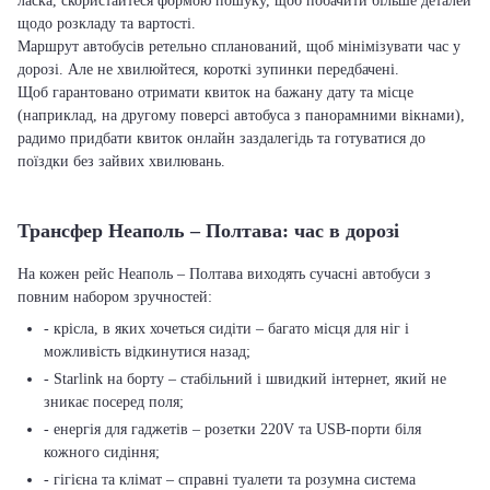
ласка, скористайтеся формою пошуку, щоб побачити більше деталей
щодо розкладу та вартості.
Маршрут автобусів ретельно спланований, щоб мінімізувати час у
дорозі. Але не хвилюйтеся, короткі зупинки передбачені.
Щоб гарантовано отримати квиток на бажану дату та місце
(наприклад, на другому поверсі автобуса з панорамними вікнами),
радимо придбати квиток онлайн заздалегідь та готуватися до
поїздки без зайвих хвилювань.
Трансфер Неаполь – Полтава: час в дорозі
На кожен рейс Неаполь – Полтава виходять сучасні автобуси з
повним набором зручностей:
- крісла, в яких хочеться сидіти – багато місця для ніг і
можливість відкинутися назад;
- Starlink на борту – стабільний і швидкий інтернет, який не
зникає посеред поля;
- енергія для гаджетів – розетки 220V та USB-порти біля
кожного сидіння;
- гігієна та клімат – справні туалети та розумна система