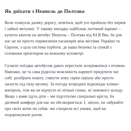
Як доїхати з Неаполь до Полтава
Коли плануєш далеку дорогу, хочеться, щоб усе пройшло без нервів
і зайвої метушні. У такому випадку найбільш логічний варіант –
купити квиток на автобус Неаполь – Полтава від KLR Bus, бо для
нас це не просто перевезення пасажирів між містами України та
Європи, а ціла система турботи, де ваша безпека та спокій є
головним орієнтиром на кожному кілометрі.
Сучасні поїздки автобусом давно перестали асоціюватися з втомою.
Навпаки, це та сама рідкісна можливість нарешті приділити час
собі: розібрати пошту, глянути нову серію серіалу або просто
заснути під тиху музику. За погоду всередині відповідає клімат-
контроль, тож ви не відчуєте ні літньої спеки, ні зимового холоду.
Якщо з вами їдуть діти – ми підготуємо спеціальні крісла, бо
дитячий комфорт для нас не обговорюється. І, звісно, не забувайте
про своїх котів чи собак: ми створили всі умови, щоб ви
подорожували разом.