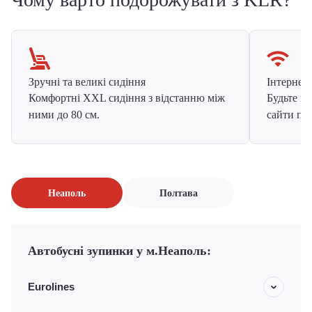
Зручні та великі сидіння
Інтернет в
Комфортні XXL сидіння з відстанню між
Будьте на
ними до 80 см.
сайти про
Неаполь
Полтава
Автобусні зупинки у м.Неаполь:
Eurolines