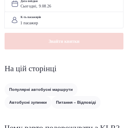
Дата поїздки
Сьогодні, 
9
.
08
.
26
К-ть пасажирів
Знайти квитки
На цій сторінці
Популярні автобусні маршрути
Автобусні зупинки
Питання – Відповіді
Чому варто подорожувати з KLR?