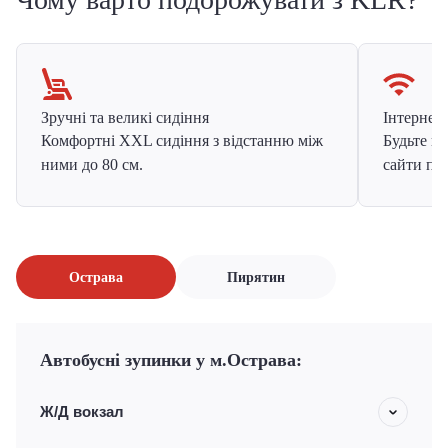
Зручні та великі сидіння
Інтернет в
Комфортні XXL сидіння з відстанню між
Будьте на
ними до 80 см.
сайти про
Острава
Пирятин
Автобусні зупинки у м.Острава:
Ж/Д вокзал