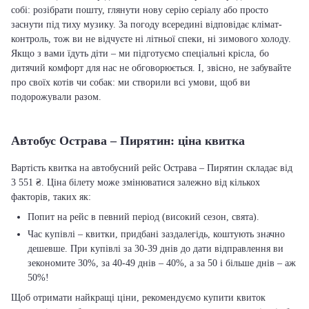
собі: розібрати пошту, глянути нову серію серіалу або просто
заснути під тиху музику. За погоду всередині відповідає клімат-
контроль, тож ви не відчуєте ні літньої спеки, ні зимового холоду.
Якщо з вами їдуть діти – ми підготуємо спеціальні крісла, бо
дитячий комфорт для нас не обговорюється. І, звісно, не забувайте
про своїх котів чи собак: ми створили всі умови, щоб ви
подорожували разом.
Автобус Острава – Пирятин: ціна квитка
Вартість квитка на автобусний рейс Острава – Пирятин складає від
3 551 ₴. Ціна білету може змінюватися залежно від кількох
факторів, таких як:
Попит на рейс в певний період (високий сезон, свята).
Час купівлі – квитки, придбані заздалегідь, коштують значно
дешевше. При купівлі за 30-39 днів до дати відправлення ви
зекономите 30%, за 40-49 днів – 40%, а за 50 і більше днів – аж
50%!
Щоб отримати найкращі ціни, рекомендуємо купити квиток