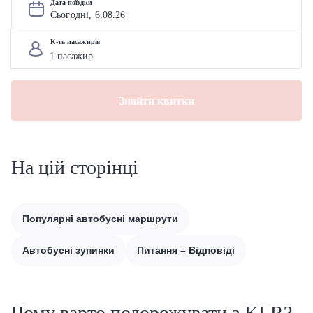
Дата поїздки
Сьогодні, 
6
.
08
.
26
К-ть пасажирів
Знайти квитки
На цій сторінці
Популярні автобусні маршрути
Автобусні зупинки
Питання – Відповіді
Чому варто подорожувати з KLR?