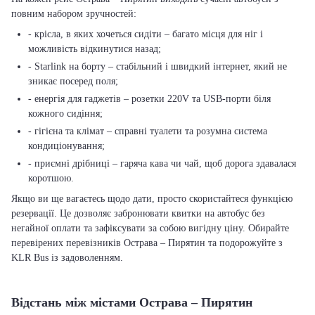
повним набором зручностей:
- крісла, в яких хочеться сидіти – багато місця для ніг і
можливість відкинутися назад;
- Starlink на борту – стабільний і швидкий інтернет, який не
зникає посеред поля;
- енергія для гаджетів – розетки 220V та USB-порти біля
кожного сидіння;
- гігієна та клімат – справні туалети та розумна система
кондиціонування;
- приємні дрібниці – гаряча кава чи чай, щоб дорога здавалася
коротшою.
Якщо ви ще вагаєтесь щодо дати, просто скористайтеся функцією
резервації. Це дозволяє забронювати квитки на автобус без
негайної оплати та зафіксувати за собою вигідну ціну. Обирайте
перевірених перевізників Острава – Пирятин та подорожуйте з
KLR Bus із задоволенням.
Відстань між містами Острава – Пирятин