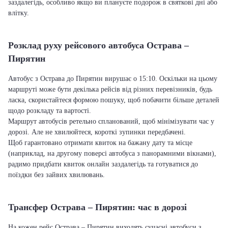
заздалегідь, особливо якщо ви плануєте подорож в святкові дні або
влітку.
Розклад руху рейсового автобуса Острава –
Пирятин
Автобус з Острава до Пирятин вирушає о 15:10. Оскільки на цьому
маршруті може бути декілька рейсів від різних перевізників, будь
ласка, скористайтеся формою пошуку, щоб побачити більше деталей
щодо розкладу та вартості.
Маршрут автобусів ретельно спланований, щоб мінімізувати час у
дорозі. Але не хвилюйтеся, короткі зупинки передбачені.
Щоб гарантовано отримати квиток на бажану дату та місце
(наприклад, на другому поверсі автобуса з панорамними вікнами),
радимо придбати квиток онлайн заздалегідь та готуватися до
поїздки без зайвих хвилювань.
Трансфер Острава – Пирятин: час в дорозі
На кожен рейс Острава – Пирятин виходять сучасні автобуси з