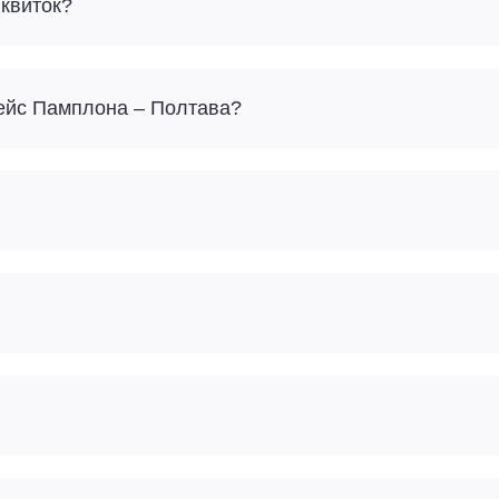
 квиток?
рейс Памплона – Полтава?