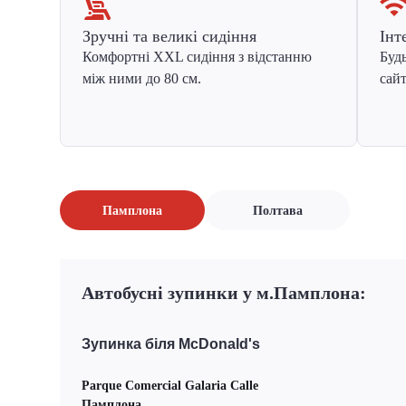
Зручні та великі сидіння
Інт
Комфортні XXL сидіння з відстанню
Будь
між ними до 80 см.
сайт
Памплона
Полтава
Автобусні зупинки у м.Памплона:
Зупинка біля McDonald's
Parque Comercial Galaria Calle
Памплона