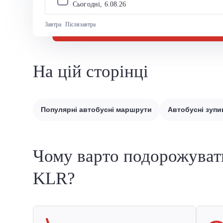
Сьогодні, 
6
.
08
.
26
Завтра
Післязавтра
На цій сторінці
Популярні автобусні маршрути
Автобусні зупи
Чому варто подорожуват
KLR?