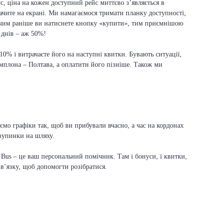
, ціна на кожен доступний рейс миттєво з’являється в
бачите на екрані. Ми намагаємося тримати планку доступності,
 чим раніше ви натиснете кнопку «купити», тим приємнішою
е днів – аж 50%!
 10% і витрачаєте його на наступні квитки. Бувають ситуації,
мплона – Полтава, а оплатити його пізніше. Також ми
ємо графіки так, щоб ви прибували вчасно, а час на кордонах
зупинки на шляху.
Bus – це ваш персональний помічник. Там і бонуси, і квитки,
зв’язку, щоб допомогти розібратися.