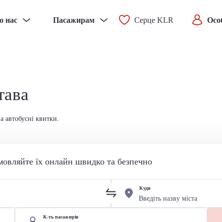
о нас
Пасажирам
Серце KLR
Осо
тава
а автобусні квитки.
мовляйте їх онлайн швидко та безпечно
Куди
К-ть пасажирів