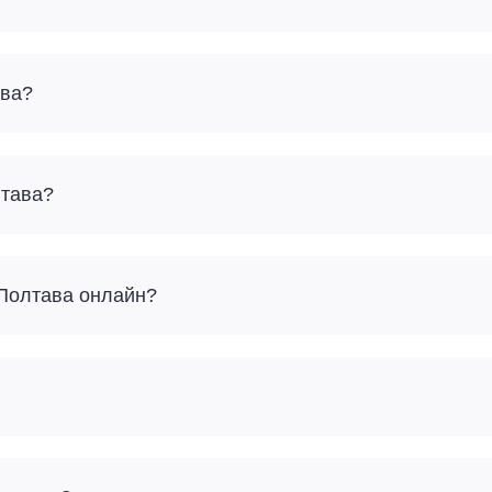
ава?
лтава?
 Полтава онлайн?