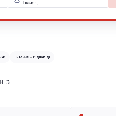
нки
Питання – Відповіді
и з