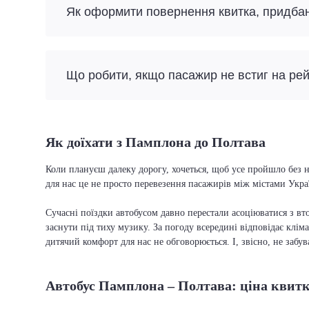
Як оформити повернення квитка, придба
Що робити, якщо пасажир не встиг на ре
Як доїхати з Памплона до Полтава
Коли плануєш далеку дорогу, хочеться, щоб усе пройшло без н
для нас це не просто перевезення пасажирів між містами Укра
Сучасні поїздки автобусом давно перестали асоціюватися з вто
заснути під тиху музику. За погоду всередині відповідає кліма
дитячий комфорт для нас не обговорюється. І, звісно, не забу
Автобус Памплона – Полтава: ціна квит