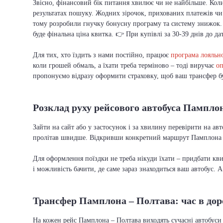
Звісно, фінансовий бік питання хвилює чи не найбільше. Коли
результатах пошуку. Жодних зірочок, прихованих платежів чи 
тому розробили гнучку бонусну програму та систему знижок.
буде фінальна ціна квитка. 👉 При купівлі за 30-39 днів до да
Для тих, хто їздить з нами постійно, працює
програма лояльно
коли грошей обмаль, а їхати треба терміново – тоді виручає
оп
пропонуємо відразу оформити страховку, щоб ваш трансфер бу
Розклад руху рейсового автобуса Пампло
Зайти на сайт або у застосунок і за хвилину перевірити на а
пролітав швидше. Відкривши конкретний маршрут Памплона – 
Для оформлення поїздки не треба нікуди їхати – придбати кв
і можливість бачити, де саме зараз знаходиться ваш автобус. 
Трансфер Памплона – Полтава: час в дор
На кожен рейс Памплона – Полтава виходять сучасні автобуси