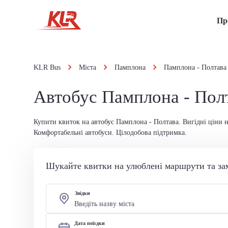
Пр
KLR Bus
Міста
Памплона
Памплона - Полтава
Автобус Памплона - Пол
Купити квиток на автобус Памплона - Полтава. Вигідні ціни н
Комфортабельні автобуси. Цілодобова підтримка.
Шукайте квитки на улюблені маршрути та за
Звідки
Дата поїздки