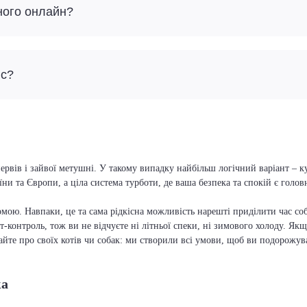
ного онлайн?
йс?
ервів і зайвої метушні. У такому випадку найбільш логічний варіант – 
їни та Європи, а ціла система турботи, де ваша безпека та спокій є голо
мою. Навпаки, це та сама рідкісна можливість нарешті приділити час соб
т-контроль, тож ви не відчуєте ні літньої спеки, ні зимового холоду. Якщ
вайте про своїх котів чи собак: ми створили всі умови, щоб ви подорожув
ка