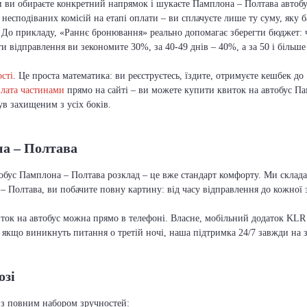
 ви обираєте конкретний напрямок і шукаєте Памплона – Полтава автобус
несподіваних комісій на етапі оплати – ви сплачуєте лише ту суму, яку 
 До прикладу, «Раннє бронювання» реально допомагає зберегти бюджет:
ти відправлення ви зекономите 30%, за 40-49 днів – 40%, а за 50 і більш
сті
. Це проста математика: ви реєструєтесь, їздите, отримуєте кешбек до
лата частинами
прямо на сайті – ви можете купити квиток на автобус Па
в захищеним з усіх боків.
на – Полтава
втобус Памплона – Полтава розклад – це вже стандарт комфорту. Ми склада
Полтава, ви побачите повну картину: від часу відправлення до кожної 
иток на автобус можна прямо в телефоні. Власне, мобільний додаток KLR 
А якщо виникнуть питання о третій ночі, наша підтримка 24/7 завжди на 
озі
 з повним набором зручностей: