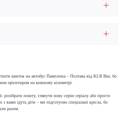
купити квиток на автобус Памплона – Полтава від KLR Bus, бо
вним орієнтиром на кожному кілометрі.
і: розібрати пошту, глянути нову серію серіалу або просто
о з вами їдуть діти – ми підготуємо спеціальні крісла, бо
али разом.