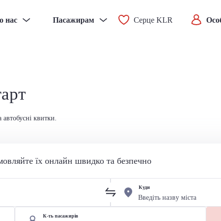
о нас
Пасажирам
Серце KLR
Осо
гарт
а автобусні квитки.
мовляйте їх онлайн швидко та безпечно
Куди
К-ть пасажирів