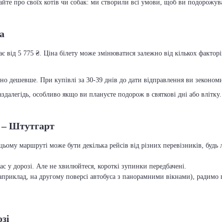
вайте про своїх котів чи собак: ми створили всі умови, щоб ви подорожув
а
є від 5 775 ₴. Ціна білету може змінюватися залежно від кількох факторів
чно дешевше. При купівлі за 30-39 днів до дати відправлення ви зекономит
далегідь, особливо якщо ви плануєте подорож в святкові дні або влітку.
а – Штутгарт
цьому маршруті може бути декілька рейсів від різних перевізників, буд
с у дорозі. Але не хвилюйтеся, короткі зупинки передбачені.
приклад, на другому поверсі автобуса з панорамними вікнами), радимо п
зі