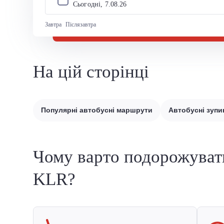
Сьогодні, 
7
.
08
.
26
Завтра
Післязавтра
На цій сторінці
Популярні автобусні маршрути
Автобусні зупи
Чому варто подорожуват
KLR?