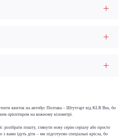
упити квиток на автобус Полтава – Штутгарт від KLR Bus, бо
вним орієнтиром на кожному кілометрі.
і: розібрати пошту, глянути нову серію серіалу або просто
о з вами їдуть діти – ми підготуємо спеціальні крісла, бо