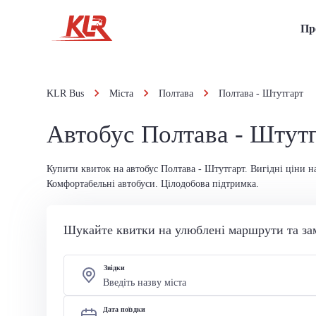
Пр
KLR Bus
Міста
Полтава
Полтава - Штутгарт
Автобус Полтава - Штут
Купити квиток на автобус Полтава - Штутгарт. Вигідні ціни н
Комфортабельні автобуси. Цілодобова підтримка.
Шукайте квитки на улюблені маршрути та за
Звідки
Дата поїздки