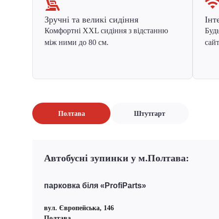
Зручні та великі сидіння
Інт
Комфортні XXL сидіння з відстанню
Будь
між ними до 80 см.
сайт
Полтава
Штутгарт
Автобусні зупинки у м.Полтава:
парковка біля «ProfiParts»
вул. Європейська, 146
Полтава