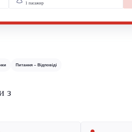
нки
Питання – Відповіді
и з