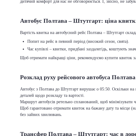
дитячий комфорт для нас не обговорюється. І, звісно, не забу
Автобус Полтава – Штутгарт: ціна квитк
Вартість квитка на автобусний рейс Полтава – Штутгарт склада
Попит на рейс в певний період (високий сезон, свята).
Час купівлі – квитки, придбані заздалегідь, коштують зна
Щоб отримати найкращі ціни, рекомендуємо купити квиток заз
Розклад руху рейсового автобуса Полтав
Автобус з Полтава до Штутгарт вирушає о 05:50. Оскільки на 
деталей щодо розкладу та вартості.
Маршрут автобусів ретельно спланований, щоб мінімізувати ча
Щоб гарантовано отримати квиток на бажану дату та місце (на
без зайвих хвилювань.
Трансфер Полтава – Штутгарт: час в доро