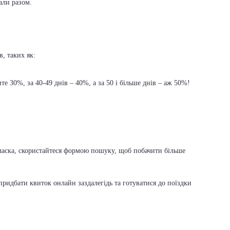
али разом.
, таких як:
е 30%, за 40-49 днів – 40%, а за 50 і більше днів – аж 50%!
ь ласка, скористайтеся формою пошуку, щоб побачити більше
ридбати квиток онлайн заздалегідь та готуватися до поїздки