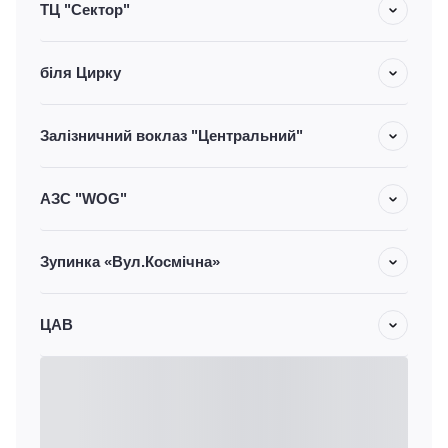
ТЦ "Сектор"
біля Цирку
Залізничний воклаз "Центральний"
АЗС "WOG"
Зупинка «Вул.Космічна»
ЦАВ