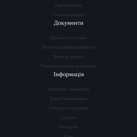
Перевізникам
Рекламодавцям
Документи
Правила та умови
Політика конфіденційності
Договір оферти
Умови програми лояльності
Інформація
Програма лояльності
Раннє бронювання
Покупка частинами
Додаток
Контакти
Блог