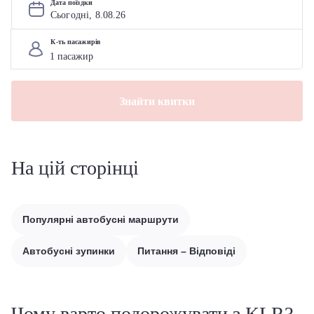
Дата поїздки
Сьогодні, 
8
.
08
.
26
К-ть пасажирів
Знайти квитки
На цій сторінці
Популярні автобусні маршрути
Автобусні зупинки
Питання – Відповіді
Чому варто подорожувати з KLR?