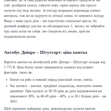
Навпаки, це та сама рідкісна можливість нарешті приділити час
собі: розібрати пошту, глянути нову серію серіалу або просто
заснути під тиху музику. За погоду всередині відповідає клімат-
контроль, тож ви не відчуєте ні літньої спеки, ні зимового холоду.
Якщо з вами їдуть діти – ми підготуємо спеціальні крісла, бо
дитячий комфорт для нас не обговорюється. І, звісно, не забувайте
про своїх котів чи собак: ми створили всі умови, щоб ви
подорожували разом.
Автобус Дніпро – Штутгарт: ціна квитка
Вартість квитка на автобусний рейс Дніпро – Штутгарт складає від
5 775 ₴. Ціна білету може змінюватися залежно від кількох
факторів, таких як:
Попит на рейс в певний період (високий сезон, свята).
Час купівлі – квитки, придбані заздалегідь, коштують значно
дешевше. При купівлі за 30-39 днів до дати відправлення ви
зекономите 30%, за 40-49 днів – 40%, а за 50 і більше днів – аж
50%!
Щоб отримати найкращі ціни, рекомендуємо купити квиток