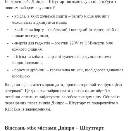
На кожен рейс Дніпро – Штутгарт виходять сучасні автобуси з
повним набором зручностей:
- крісла, в яких хочеться сидіти – багато місця для ніг і
можливість відкинутися назад;
- Starlink на борту – стабільний і швидкий інтернет, який не
зникає посеред поля;
- енергія для гаджетів – розетки 220V та USB-порти біля
кожного сидіння;
- гігієна та клімат – справні туалети та розумна система
кондиціонування;
- приємні дрібниці – гаряча кава чи чай, щоб дорога здавалася
коротшою.
Якщо ви ще вагаєтесь щодо дати, просто скористайтеся функцією
резервації. Це дозволяє забронювати квитки на автобус без
негайної оплати та зафіксувати за собою вигідну ціну. Обирайте
перевірених перевізників Дніпро – Штутгарт та подорожуйте з
KLR Bus із задоволенням.
Відстань між містами Дніпро – Штутгарт