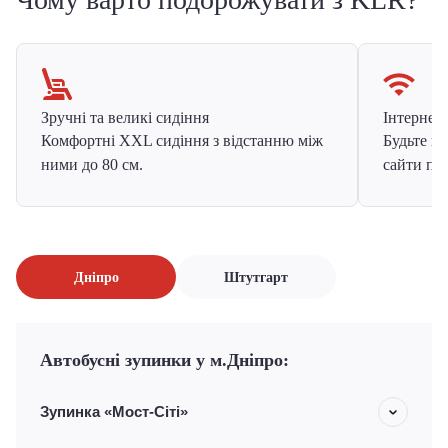
Зручні та великі сидіння
Інтернет в
Комфортні XXL сидіння з відстанню між
Будьте на
ними до 80 см.
сайти про
Дніпро
Штутгарт
Автобусні зупинки у м.Дніпро:
Зупинка «Мост-Сіті»