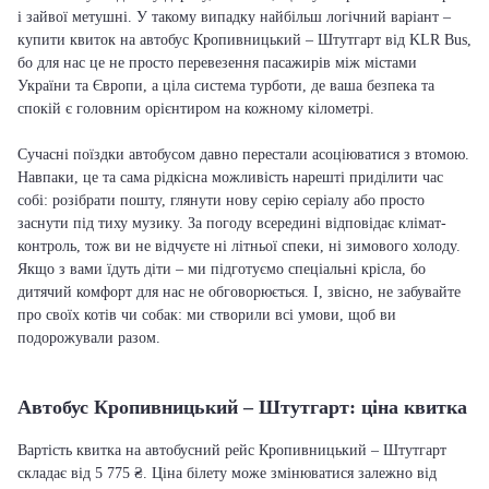
і зайвої метушні. У такому випадку найбільш логічний варіант –
купити квиток на автобус Кропивницький – Штутгарт від KLR Bus,
бо для нас це не просто перевезення пасажирів між містами
України та Європи, а ціла система турботи, де ваша безпека та
спокій є головним орієнтиром на кожному кілометрі.
Сучасні поїздки автобусом давно перестали асоціюватися з втомою.
Навпаки, це та сама рідкісна можливість нарешті приділити час
собі: розібрати пошту, глянути нову серію серіалу або просто
заснути під тиху музику. За погоду всередині відповідає клімат-
контроль, тож ви не відчуєте ні літньої спеки, ні зимового холоду.
Якщо з вами їдуть діти – ми підготуємо спеціальні крісла, бо
дитячий комфорт для нас не обговорюється. І, звісно, не забувайте
про своїх котів чи собак: ми створили всі умови, щоб ви
подорожували разом.
Автобус Кропивницький – Штутгарт: ціна квитка
Вартість квитка на автобусний рейс Кропивницький – Штутгарт
складає від 5 775 ₴. Ціна білету може змінюватися залежно від