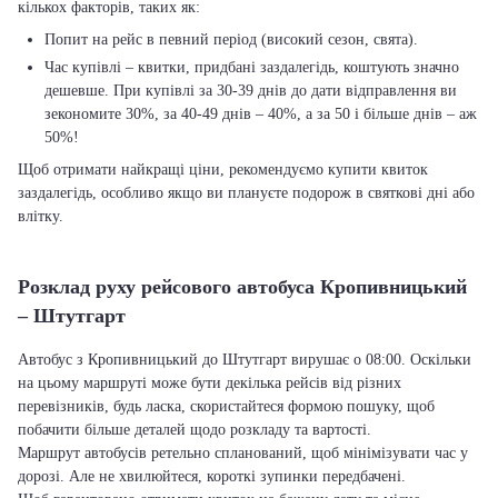
кількох факторів, таких як:
Попит на рейс в певний період (високий сезон, свята).
Час купівлі – квитки, придбані заздалегідь, коштують значно
дешевше. При купівлі за 30-39 днів до дати відправлення ви
зекономите 30%, за 40-49 днів – 40%, а за 50 і більше днів – аж
50%!
Щоб отримати найкращі ціни, рекомендуємо купити квиток
заздалегідь, особливо якщо ви плануєте подорож в святкові дні або
влітку.
Розклад руху рейсового автобуса Кропивницький
– Штутгарт
Автобус з Кропивницький до Штутгарт вирушає о 08:00. Оскільки
на цьому маршруті може бути декілька рейсів від різних
перевізників, будь ласка, скористайтеся формою пошуку, щоб
побачити більше деталей щодо розкладу та вартості.
Маршрут автобусів ретельно спланований, щоб мінімізувати час у
дорозі. Але не хвилюйтеся, короткі зупинки передбачені.