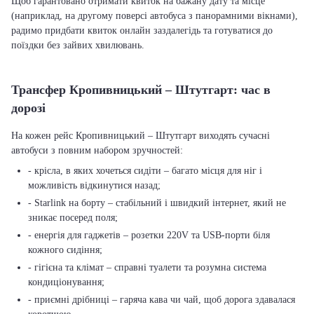
Щоб гарантовано отримати квиток на бажану дату та місце
(наприклад, на другому поверсі автобуса з панорамними вікнами),
радимо придбати квиток онлайн заздалегідь та готуватися до
поїздки без зайвих хвилювань.
Трансфер Кропивницький – Штутгарт: час в
дорозі
На кожен рейс Кропивницький – Штутгарт виходять сучасні
автобуси з повним набором зручностей:
- крісла, в яких хочеться сидіти – багато місця для ніг і
можливість відкинутися назад;
- Starlink на борту – стабільний і швидкий інтернет, який не
зникає посеред поля;
- енергія для гаджетів – розетки 220V та USB-порти біля
кожного сидіння;
- гігієна та клімат – справні туалети та розумна система
кондиціонування;
- приємні дрібниці – гаряча кава чи чай, щоб дорога здавалася