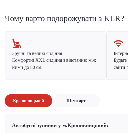
Чому варто подорожувати з KLR?
Зручні та великі сидіння
Інтернет в
Комфортні XXL сидіння з відстанню між
Будьте на
ними до 80 см.
сайти про
Кропивницький
Штутгарт
Автобусні зупинки у м.Кропивницький: