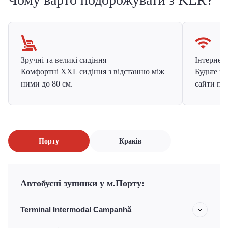
Зручні та великі сидіння
Інтернет в
Комфортні XXL сидіння з відстанню між
Будьте на
ними до 80 см.
сайти про
Порту
Краків
Автобусні зупинки у м.Порту:
Terminal Intermodal Campanhã