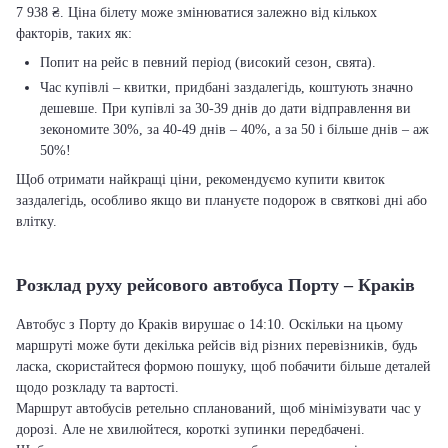
7 938 ₴. Ціна білету може змінюватися залежно від кількох
факторів, таких як:
Попит на рейс в певний період (високий сезон, свята).
Час купівлі – квитки, придбані заздалегідь, коштують значно
дешевше. При купівлі за 30-39 днів до дати відправлення ви
зекономите 30%, за 40-49 днів – 40%, а за 50 і більше днів – аж
50%!
Щоб отримати найкращі ціни, рекомендуємо купити квиток
заздалегідь, особливо якщо ви плануєте подорож в святкові дні або
влітку.
Розклад руху рейсового автобуса Порту – Краків
Автобус з Порту до Краків вирушає о 14:10. Оскільки на цьому
маршруті може бути декілька рейсів від різних перевізників, будь
ласка, скористайтеся формою пошуку, щоб побачити більше деталей
щодо розкладу та вартості.
Маршрут автобусів ретельно спланований, щоб мінімізувати час у
дорозі. Але не хвилюйтеся, короткі зупинки передбачені.