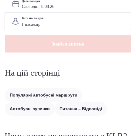
Дата поїздки
Сьогодні, 
8
.
08
.
26
К-ть пасажирів
Знайти квитки
На цій сторінці
Популярні автобусні маршрути
Автобусні зупинки
Питання – Відповіді
Чому варто подорожувати з KLR?