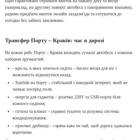
Щоб гарантовано отримати квиток на бажану дату та місце
(наприклад, на другому поверсі автобуса з панорамними вікнами),
радимо придбати квиток онлайн заздалегідь та готуватися до
поїздки без зайвих хвилювань.
Трансфер Порту – Краків: час в дорозі
На кожен рейс Порту – Краків виходять сучасні автобуси з повним
набором зручностей:
- крісла, в яких хочеться сидіти – багато місця для ніг і
можливість відкинутися назад;
- Starlink на борту – стабільний і швидкий інтернет, який не
зникає посеред поля;
- енергія для гаджетів – розетки 220V та USB-порти біля
кожного сидіння;
- гігієна та клімат – справні туалети та розумна система
кондиціонування;
- приємні дрібниці – гаряча кава чи чай, щоб дорога здавалася
коротшою.