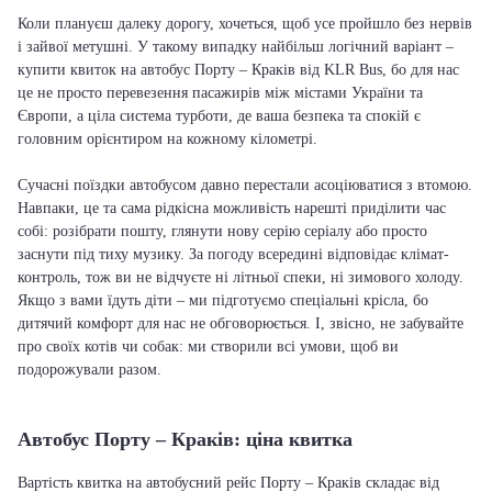
Коли плануєш далеку дорогу, хочеться, щоб усе пройшло без нервів
і зайвої метушні. У такому випадку найбільш логічний варіант –
купити квиток на автобус Порту – Краків від KLR Bus, бо для нас
це не просто перевезення пасажирів між містами України та
Європи, а ціла система турботи, де ваша безпека та спокій є
головним орієнтиром на кожному кілометрі.
Сучасні поїздки автобусом давно перестали асоціюватися з втомою.
Навпаки, це та сама рідкісна можливість нарешті приділити час
собі: розібрати пошту, глянути нову серію серіалу або просто
заснути під тиху музику. За погоду всередині відповідає клімат-
контроль, тож ви не відчуєте ні літньої спеки, ні зимового холоду.
Якщо з вами їдуть діти – ми підготуємо спеціальні крісла, бо
дитячий комфорт для нас не обговорюється. І, звісно, не забувайте
про своїх котів чи собак: ми створили всі умови, щоб ви
подорожували разом.
Автобус Порту – Краків: ціна квитка
Вартість квитка на автобусний рейс Порту – Краків складає від