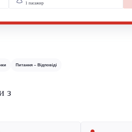
нки
Питання – Відповіді
и з