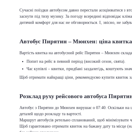
Сучасні поїздки автобусом давно перестали асоціюватися з вто
заснути під тиху музику. За погоду всередині відповідає кліма
дитячий комфорт для нас не обговорюється. І, звісно, не забу
Автобус Пирятин – Мюнхен: ціна квитка
Вартість квитка на автобусний рейс Пирятин – Мюнхен складає 
Попит на рейс в певний період (високий сезон, свята).
Час купівлі – квитки, придбані заздалегідь, коштують зна
Щоб отримати найкращі ціни, рекомендуємо купити квиток заз
Розклад руху рейсового автобуса Пирят
Автобус з Пирятин до Мюнхен вирушає о 07:40. Оскільки на ц
деталей щодо розкладу та вартості.
Маршрут автобусів ретельно спланований, щоб мінімізувати ча
Щоб гарантовано отримати квиток на бажану дату та місце (на