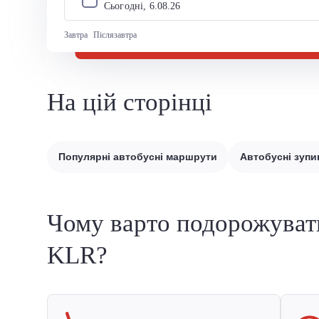
Сьогодні, 
6
.
08
.
26
Завтра
Післязавтра
На цій сторінці
Популярні автобусні маршрути
Автобусні зупи
Чому варто подорожуват
KLR?