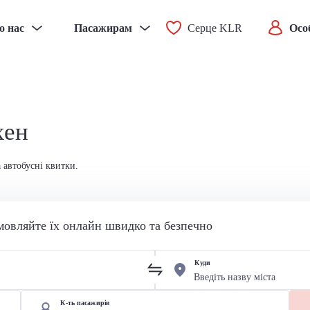
о нас
Пасажирам
Серце KLR
Осо
хен
 автобусні квитки.
мовляйте їх онлайн швидко та безпечно
Куди
К-ть пасажирів