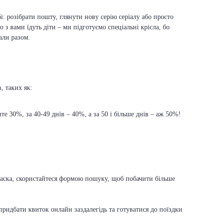
і: розібрати пошту, глянути нову серію серіалу або просто
о з вами їдуть діти – ми підготуємо спеціальні крісла, бо
али разом.
, таких як:
е 30%, за 40-49 днів – 40%, а за 50 і більше днів – аж 50%!
 ласка, скористайтеся формою пошуку, щоб побачити більше
ридбати квиток онлайн заздалегідь та готуватися до поїздки