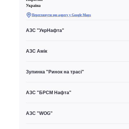
Україна
Переглянути цю адресу у Google Maps
АЗС "УкрНафта"
АЗС Амік
Зупинка "Ринок на трасі"
АЗС "БРСМ Нафта"
АЗС "WOG"