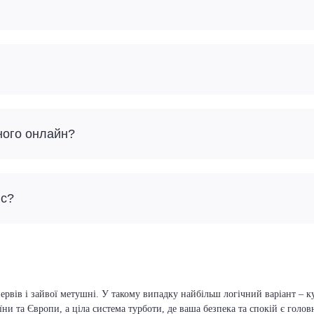
ного онлайн?
йс?
нервів і зайвої метушні. У такому випадку найбільш логічний варіант –
їни та Європи, а ціла система турботи, де ваша безпека та спокій є голо