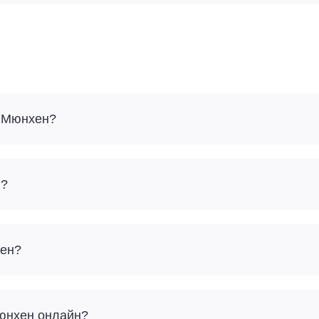
- Мюнхен?
н?
хен?
Мюнхен онлайн?