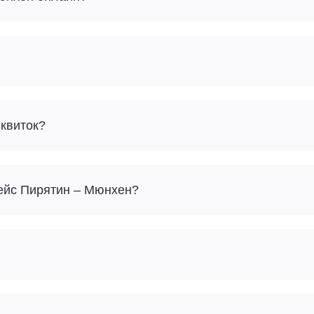
 квиток?
рейс Пирятин – Мюнхен?