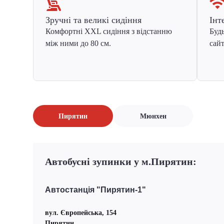
Зручні та великі сидіння
Інт
Комфортні XXL сидіння з відстанню
Будь
між ними до 80 см.
сайт
Пирятин
Мюнхен
Автобусні зупинки у м.Пирятин:
Автостанція "Пирятин-1"
вул. Європейська, 154
Пирятин