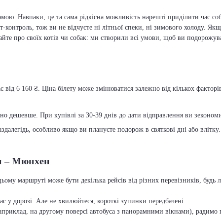
мою. Навпаки, це та сама рідкісна можливість нарешті приділити час соб
т-контроль, тож ви не відчуєте ні літньої спеки, ні зимового холоду. Якщ
вайте про своїх котів чи собак: ми створили всі умови, щоб ви подорожув
від 6 160 ₴. Ціна білету може змінюватися залежно від кількох факторів
чно дешевше. При купівлі за 30-39 днів до дати відправлення ви зекономит
далегідь, особливо якщо ви плануєте подорож в святкові дні або влітку.
ин – Мюнхен
ьому маршруті може бути декілька рейсів від різних перевізників, будь
с у дорозі. Але не хвилюйтеся, короткі зупинки передбачені.
приклад, на другому поверсі автобуса з панорамними вікнами), радимо п