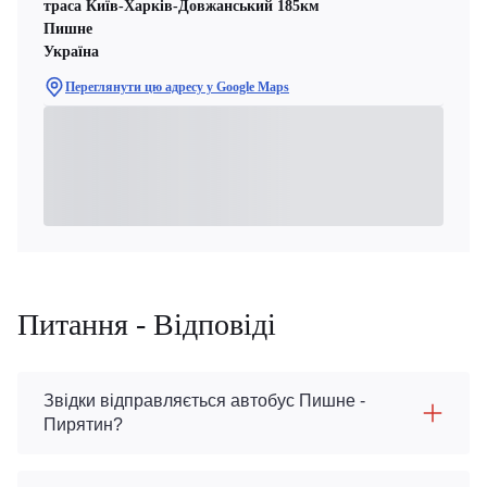
траса Київ-Харків-Довжанський 185км
Пишне
Україна
Переглянути цю адресу у Google Maps
Питання - Відповіді
Звідки відправляється автобус Пишне -
Пирятин?