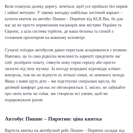
Коли плануєш далеку дорогу, хочеться, щоб усе пройшло без нервів
і зайвої метушні. У такому випадку найбільш логічний варіант –
купити квиток на автобус Пишне – Пирятин від KLR Bus, бо для
нас це не просто перевезення пасажирів між містами України та
Європи, а ціла система турботи, де ваша безпека та спокій є
головним орієнтиром на кожному кілометрі.
Сучасні поїздки автобусом давно перестали асоціюватися з втомою.
Навпаки, це та сама рідкісна можливість нарешті приділити час
собі: розібрати пошту, глянути нову серію серіалу або просто
заснути під тиху музику. За погоду всередині відповідає клімат-
контроль, тож ви не відчуєте ні літньої спеки, ні зимового холоду.
Якщо з вами їдуть діти – ми підготуємо спеціальні крісла, бо
дитячий комфорт для нас не обговорюється. І, звісно, не забувайте
про своїх котів чи собак: ми створили всі умови, щоб ви
подорожували разом.
Автобус Пишне – Пирятин: ціна квитка
Вартість квитка на автобусний рейс Пишне – Пирятин складає від