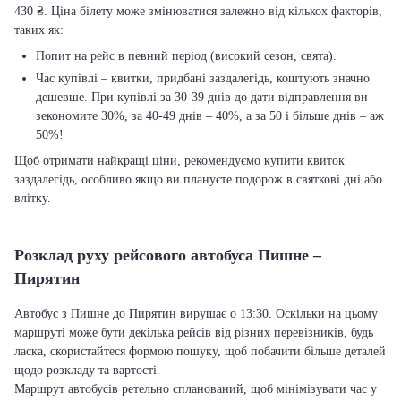
430 ₴. Ціна білету може змінюватися залежно від кількох факторів,
таких як:
Попит на рейс в певний період (високий сезон, свята).
Час купівлі – квитки, придбані заздалегідь, коштують значно
дешевше. При купівлі за 30-39 днів до дати відправлення ви
зекономите 30%, за 40-49 днів – 40%, а за 50 і більше днів – аж
50%!
Щоб отримати найкращі ціни, рекомендуємо купити квиток
заздалегідь, особливо якщо ви плануєте подорож в святкові дні або
влітку.
Розклад руху рейсового автобуса Пишне –
Пирятин
Автобус з Пишне до Пирятин вирушає о 13:30. Оскільки на цьому
маршруті може бути декілька рейсів від різних перевізників, будь
ласка, скористайтеся формою пошуку, щоб побачити більше деталей
щодо розкладу та вартості.
Маршрут автобусів ретельно спланований, щоб мінімізувати час у