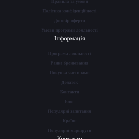
Правила та умови
Політика конфіденційності
Договір оферти
Умови програми лояльності
Інформація
Програма лояльності
Раннє бронювання
Покупка частинами
Додаток
Контакти
Блог
Популярні запитання
Країни
Популярні маршрути
Контакти