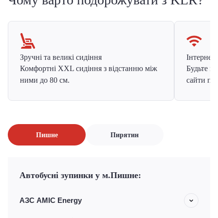
Зручні та великі сидіння
Інтернет в
Комфортні XXL сидіння з відстанню між
Будьте на
ними до 80 см.
сайти про
Пишне
Пирятин
Автобусні зупинки у м.Пишне:
АЗС AMIC Energy