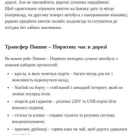
дорозі. Але не хвилюйтеся, короткі зупинки передбачені.
Щоб гарантовано отримати квиток на бажану дату та місце
(наприклад, на другому поверсі автобуса з панорамними вікнами),
радимо придбати квиток онлайн заздалегідь та готуватися до
поїздки без зайвих хвилювань.
Трансфер Пишне – Пирятин: час в дорозі
На кожен рейс Пишне – Пирятин виходять сучасні автобуси з
повним набором зручностей:
- крісла, в яких хочеться сидіти – багато місця для ніг і
можливість відкинутися назад;
- Starlink на борту – стабільний і швидкий інтернет, який не
зникає посеред поля;
- енергія для гаджетів – розетки 220V та USB-порти біля
кожного сидіння;
- гігієна та клімат – справні туалети та розумна система
кондиціонування;
- приємні дрібниці – гаряча кава чи чай, щоб дорога здавалася