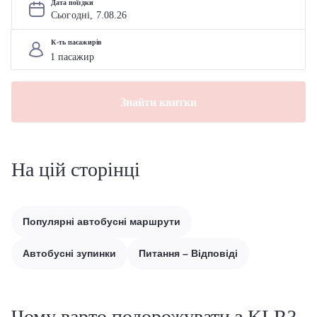
Дата поїздки
Сьогодні, 
7
.
08
.
26
К-ть пасажирів
Знайти квитки
На цій сторінці
Популярні автобусні маршрути
Автобусні зупинки
Питання – Відповіді
Чому варто подорожувати з KLR?