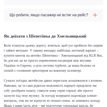
Що робити, якщо пасажир не встиг на рейс?
Як доїхати з Шепетівка до Хмельницький
Коли плануєш далеку дорогу, хочеться, щоб усе пройшло без нервів
і зайвої метушні. У такому випадку найбільш логічний варіант –
купити квиток на автобус Шепетівка – Хмельницький від KLR Bus,
бо для нас це не просто перевезення пасажирів між містами
України та Європи, а ціла система турботи, де ваша безпека та
спокій є головним орієнтиром на кожному кілометрі.
Сучасні поїздки автобусом давно перестали асоціюватися з втомою.
Навпаки, це та сама рідкісна можливість нарешті приділити час
собі: розібрати пошту, глянути нову серію серіалу або просто
заснути під тиху музику. За погоду всередині відповідає клімат-
контроль, тож ви не відчуєте ні літньої спеки, ні зимового холоду.
Якщо з вами їдуть діти – ми підготуємо спеціальні крісла, бо