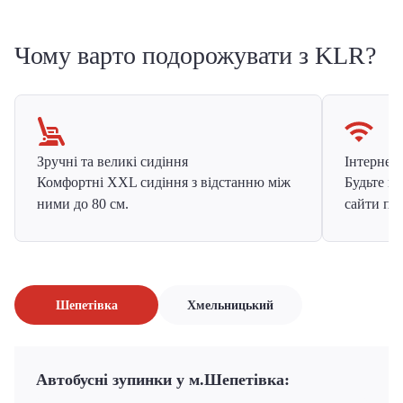
Чому варто подорожувати з KLR?
Зручні та великі сидіння
Інтернет в
Комфортні XXL сидіння з відстанню між
Будьте на
ними до 80 см.
сайти про
Шепетівка
Хмельницький
Автобусні зупинки у м.Шепетівка: