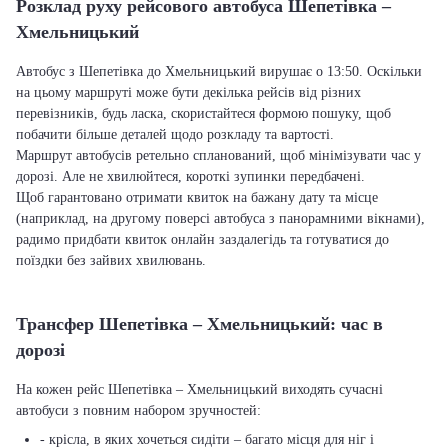
Розклад руху рейсового автобуса Шепетівка –
Хмельницький
Автобус з Шепетівка до Хмельницький вирушає о 13:50. Оскільки
на цьому маршруті може бути декілька рейсів від різних
перевізників, будь ласка, скористайтеся формою пошуку, щоб
побачити більше деталей щодо розкладу та вартості.
Маршрут автобусів ретельно спланований, щоб мінімізувати час у
дорозі. Але не хвилюйтеся, короткі зупинки передбачені.
Щоб гарантовано отримати квиток на бажану дату та місце
(наприклад, на другому поверсі автобуса з панорамними вікнами),
радимо придбати квиток онлайн заздалегідь та готуватися до
поїздки без зайвих хвилювань.
Трансфер Шепетівка – Хмельницький: час в
дорозі
На кожен рейс Шепетівка – Хмельницький виходять сучасні
автобуси з повним набором зручностей:
- крісла, в яких хочеться сидіти – багато місця для ніг і