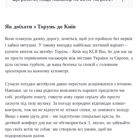
Як доїхати з Торунь до Київ
Коли плануєш далеку дорогу, хочеться, щоб усе пройшло без нервів
і зайвої метушні. У такому випадку найбільш логічний варіант –
купити квиток на автобус Торунь – Київ від KLR Bus, бо для нас це
не просто перевезення пасажирів між містами України та Європи, а
ціла система турботи, де ваша безпека та спокій є головним
орієнтиром на кожному кілометрі.
Сучасні поїздки автобусом давно перестали асоціюватися з втомою.
Навпаки, це та сама рідкісна можливість нарешті приділити час
собі: розібрати пошту, глянути нову серію серіалу або просто
заснути під тиху музику. За погоду всередині відповідає клімат-
контроль, тож ви не відчуєте ні літньої спеки, ні зимового холоду.
Якщо з вами їдуть діти – ми підготуємо спеціальні крісла, бо
дитячий комфорт для нас не обговорюється. І, звісно, не забувайте
про своїх котів чи собак: ми створили всі умови, щоб ви
подорожували разом.