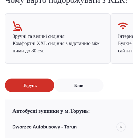
Зручні та великі сидіння
Інтернет в
Комфортні XXL сидіння з відстанню між
Будьте на
ними до 80 см.
сайти про
Торунь
Київ
Автобусні зупинки у м.Торунь:
Dworzec Autobusowy - Torun