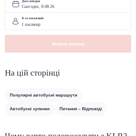
Дата поїздки
Сьогодні, 
8
.
08
.
26
К-ть пасажирів
Знайти квитки
На цій сторінці
Популярні автобусні маршрути
Автобусні зупинки
Питання – Відповіді
Чому варто подорожувати з KLR?