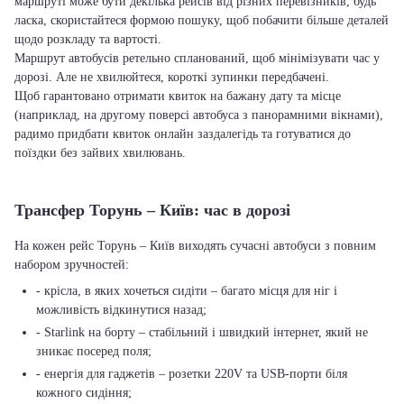
маршруті може бути декілька рейсів від різних перевізників, будь
ласка, скористайтеся формою пошуку, щоб побачити більше деталей
щодо розкладу та вартості.
Маршрут автобусів ретельно спланований, щоб мінімізувати час у
дорозі. Але не хвилюйтеся, короткі зупинки передбачені.
Щоб гарантовано отримати квиток на бажану дату та місце
(наприклад, на другому поверсі автобуса з панорамними вікнами),
радимо придбати квиток онлайн заздалегідь та готуватися до
поїздки без зайвих хвилювань.
Трансфер Торунь – Київ: час в дорозі
На кожен рейс Торунь – Київ виходять сучасні автобуси з повним
набором зручностей:
- крісла, в яких хочеться сидіти – багато місця для ніг і
можливість відкинутися назад;
- Starlink на борту – стабільний і швидкий інтернет, який не
зникає посеред поля;
- енергія для гаджетів – розетки 220V та USB-порти біля
кожного сидіння;