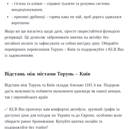
- гігієна та клімат – справні туалети та розумна система
кондиціонування;
- приємні дрібниці – гаряча кава чи чай, щоб дорога здавалася
коротшою.
Якщо ви ще вагаєтесь щодо дати, просто скористайтеся функцією
резервації. Це дозволяє забронювати квитки на автобус без
негайної оплати та зафіксувати за собою вигідну ціну. Обирайте
перевірених перевізників Торунь – Київ та подорожуйте з KLR Bus
із задоволенням.
Відстань між містами Торунь – Київ
Відстань між Торунь та Київ складає близько 1181.4 км. Подорож
дасть можливість побачити мальовничі краєвиди як нашої неньки,
так і європейських країн.
✅ KLR Bus пропонує вам комфортні автобуси, зручний графік та
доступні ціни для поїздок по Україні та до Європи, особливо коли
обираєте раннє бронювання. Купуйте квитки онлайн та
подорожуйте без турбот!