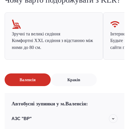
Зручні та великі сидіння
Інтернет в
Комфортні XXL сидіння з відстанню між
Будьте на
ними до 80 см.
сайти про
Валенсія
Краків
Автобусні зупинки у м.Валенсія:
АЗС "BP"