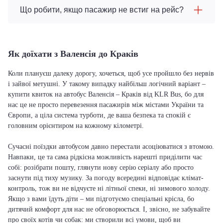
Що робити, якщо пасажир не встиг на рейс?
Як доїхати з Валенсія до Краків
Коли плануєш далеку дорогу, хочеться, щоб усе пройшло без нервів
і зайвої метушні. У такому випадку найбільш логічний варіант –
купити квиток на автобус Валенсія – Краків від KLR Bus, бо для
нас це не просто перевезення пасажирів між містами України та
Європи, а ціла система турботи, де ваша безпека та спокій є
головним орієнтиром на кожному кілометрі.
Сучасні поїздки автобусом давно перестали асоціюватися з втомою.
Навпаки, це та сама рідкісна можливість нарешті приділити час
собі: розібрати пошту, глянути нову серію серіалу або просто
заснути під тиху музику. За погоду всередині відповідає клімат-
контроль, тож ви не відчуєте ні літньої спеки, ні зимового холоду.
Якщо з вами їдуть діти – ми підготуємо спеціальні крісла, бо
дитячий комфорт для нас не обговорюється. І, звісно, не забувайте
про своїх котів чи собак: ми створили всі умови, щоб ви