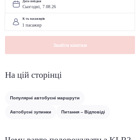
Дата поїздки
Сьогодні, 
7
.
08
.
26
К-ть пасажирів
Знайти квитки
На цій сторінці
Популярні автобусні маршрути
Автобусні зупинки
Питання – Відповіді
Чому варто подорожувати з KLR?