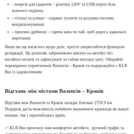
- енергія для гаджетів – розетки 220V та USB-порти біля
кожного сидіння;
- гігієна та клімат – справні туалети та розумна система
кондиціонування;
- приємні дрібниці – гаряча кава чи чай, щоб дорога здавалася
коротшою.
Якщо ви ще вагаєтесь щодо дати, просто скористайтеся функцією
резервації. Це дозволяє забронювати квитки на автобус без
негайної оплати та зафіксувати за собою вигідну ціну. Обирайте
перевірених перевізників Валенсія – Краків та подорожуйте з KLR
Bus із задоволенням.
Відстань між містами Валенсія – Краків
Відстань між Валенсія та Краків складає близько 2759.9 км.
Подорож дасть можливість побачити мальовничі краєвиди як нашої
неньки, так і європейських країн.
✅ KLR Bus пропонує вам комфортні автобуси, зручний графік та