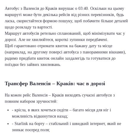
Автобус з Валенсія до Краків вирушає о 03:40. Оскільки на цьому
маршруті може бути декілька рейсів від різних перевізників, будь
ласка, скористайтеся формою пошуку, щоб побачити більше деталей
щодо розкладу та вартості.
Маршрут автобусів ретельно спланований, щоб мінімізувати час у
дорозі. Але не хвилюйтеся, короткі зупинки передбачені.
Щоб гарантовано отримати квиток на бажану дату та місце
(наприклад, на другому поверсі автобуса з панорамними вікнами),
радимо придбати квиток онлайн заздалегідь та готуватися до
поїздки без зайвих хвилювань.
Трансфер Валенсія – Краків: час в дорозі
На кожен рейс Валенсія – Краків виходять сучасні автобуси з
повним набором зручностей:
- крісла, в яких хочеться сидіти – багато місця для ніг і
можливість відкинутися назад;
- Starlink на борту – стабільний і швидкий інтернет, який не
зникає посеред поля;