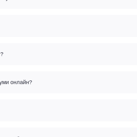
и?
Суми онлайн?