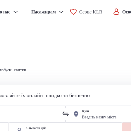
о нас
Пасажирам
Серце KLR
Осо
тобусні квитки.
мовляйте їх онлайн швидко та безпечно
Куди
К-ть пасажирів