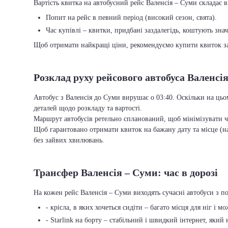
Вартість квитка на автобусний рейс Валенсія – Суми складає в
Попит на рейс в певний період (високий сезон, свята).
Час купівлі – квитки, придбані заздалегідь, коштують зна
Щоб отримати найкращі ціни, рекомендуємо купити квиток заз
Розклад руху рейсового автобуса Валенсі
Автобус з Валенсія до Суми вирушає о 03:40. Оскільки на цьо
деталей щодо розкладу та вартості.
Маршрут автобусів ретельно спланований, щоб мінімізувати ча
Щоб гарантовано отримати квиток на бажану дату та місце (на
без зайвих хвилювань.
Трансфер Валенсія – Суми: час в дорозі
На кожен рейс Валенсія – Суми виходять сучасні автобуси з 
- крісла, в яких хочеться сидіти – багато місця для ніг і м
- Starlink на борту – стабільний і швидкий інтернет, який