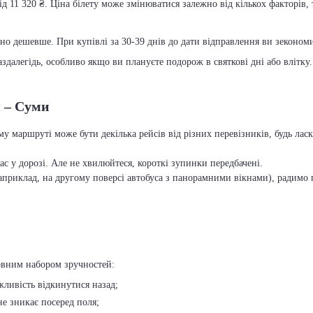
ід 11 320 ₴. Ціна білету може змінюватися залежно від кількох факторів, 
чно дешевше. При купівлі за 30-39 днів до дати відправлення ви зекономит
далегідь, особливо якщо ви плануєте подорож в святкові дні або влітку.
я – Суми
му маршруті може бути декілька рейсів від різних перевізників, будь ла
с у дорозі. Але не хвилюйтеся, короткі зупинки передбачені.
приклад, на другому поверсі автобуса з панорамними вікнами), радимо п
повним набором зручностей:
ожливість відкинутися назад;
 не зникає посеред поля;