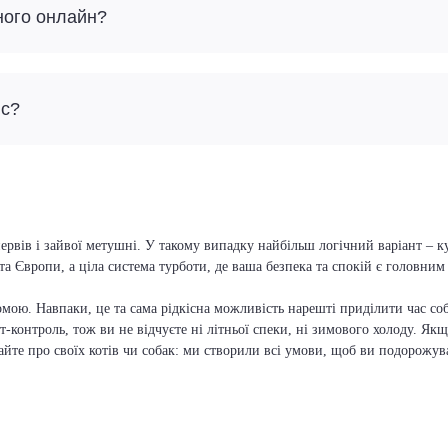
ного онлайн?
йс?
ервів і зайвої метушні. У такому випадку найбільш логічний варіант – к
та Європи, а ціла система турботи, де ваша безпека та спокій є головни
мою. Навпаки, це та сама рідкісна можливість нарешті приділити час соб
т-контроль, тож ви не відчуєте ні літньої спеки, ні зимового холоду. Якщ
вайте про своїх котів чи собак: ми створили всі умови, щоб ви подорожув