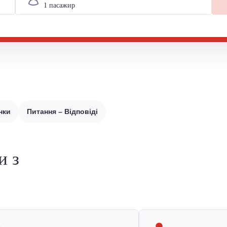
нки
Питання – Відповіді
и з