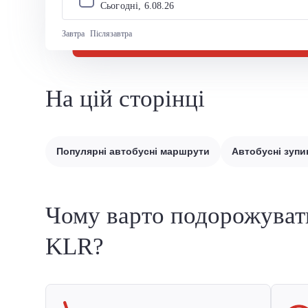
Сьогодні, 
6
.
08
.
26
Завтра
Післязавтра
На цій сторінці
Популярні автобусні маршрути
Автобусні зупи
Чому варто подорожуват
KLR?