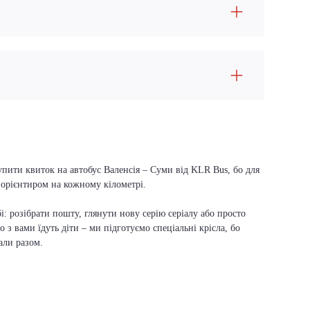
упити квиток на автобус Валенсія – Суми від KLR Bus, бо для
м орієнтиром на кожному кілометрі.
і: розібрати пошту, глянути нову серію серіалу або просто
о з вами їдуть діти – ми підготуємо спеціальні крісла, бо
али разом.