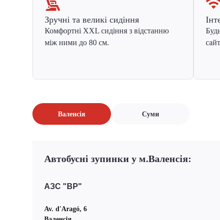
Зручні та великі сидіння
Інт
Комфортні XXL сидіння з відстанню
Будь
між ними до 80 см.
сайт
Валенсія
Суми
Автобусні зупинки у м.Валенсія:
АЗС "BP"
Av. d'Aragó, 6
Валенсія