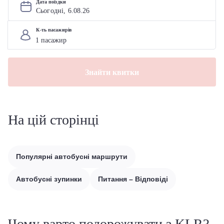
Дата поїздки
Сьогодні, 
6
.
08
.
26
К-ть пасажирів
Знайти квитки
На цій сторінці
Популярні автобусні маршрути
Автобусні зупинки
Питання – Відповіді
Чому варто подорожувати з KLR?