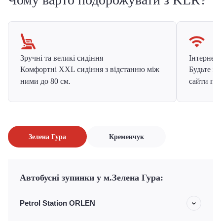
Зручні та великі сидіння
Інтернет в
Комфортні XXL сидіння з відстанню між
Будьте на
ними до 80 см.
сайти про
Зелена Гура
Кременчук
Автобусні зупинки у м.Зелена Гура:
Petrol Station ORLEN