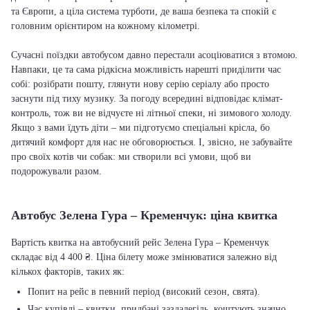
та Європи, а ціла система турботи, де ваша безпека та спокій є
головним орієнтиром на кожному кілометрі.
Сучасні поїздки автобусом давно перестали асоціюватися з втомою.
Навпаки, це та сама рідкісна можливість нарешті приділити час
собі: розібрати пошту, глянути нову серію серіалу або просто
заснути під тиху музику. За погоду всередині відповідає клімат-
контроль, тож ви не відчуєте ні літньої спеки, ні зимового холоду.
Якщо з вами їдуть діти – ми підготуємо спеціальні крісла, бо
дитячий комфорт для нас не обговорюється. І, звісно, не забувайте
про своїх котів чи собак: ми створили всі умови, щоб ви
подорожували разом.
Автобус Зелена Гура – Кременчук: ціна квитка
Вартість квитка на автобусний рейс Зелена Гура – Кременчук
складає від 4 400 ₴. Ціна білету може змінюватися залежно від
кількох факторів, таких як:
Попит на рейс в певний період (високий сезон, свята).
Час купівлі – квитки, придбані заздалегідь, коштують значно