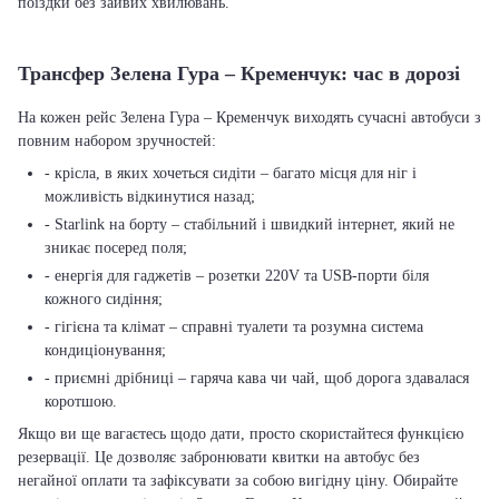
поїздки без зайвих хвилювань.
Трансфер Зелена Гура – Кременчук: час в дорозі
На кожен рейс Зелена Гура – Кременчук виходять сучасні автобуси з
повним набором зручностей:
- крісла, в яких хочеться сидіти – багато місця для ніг і
можливість відкинутися назад;
- Starlink на борту – стабільний і швидкий інтернет, який не
зникає посеред поля;
- енергія для гаджетів – розетки 220V та USB-порти біля
кожного сидіння;
- гігієна та клімат – справні туалети та розумна система
кондиціонування;
- приємні дрібниці – гаряча кава чи чай, щоб дорога здавалася
коротшою.
Якщо ви ще вагаєтесь щодо дати, просто скористайтеся функцією
резервації. Це дозволяє забронювати квитки на автобус без
негайної оплати та зафіксувати за собою вигідну ціну. Обирайте