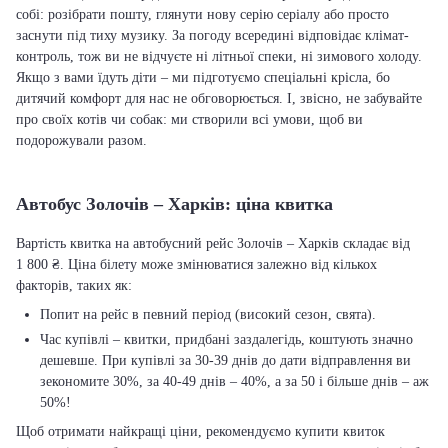
собі: розібрати пошту, глянути нову серію серіалу або просто
заснути під тиху музику. За погоду всередині відповідає клімат-
контроль, тож ви не відчуєте ні літньої спеки, ні зимового холоду.
Якщо з вами їдуть діти – ми підготуємо спеціальні крісла, бо
дитячий комфорт для нас не обговорюється. І, звісно, не забувайте
про своїх котів чи собак: ми створили всі умови, щоб ви
подорожували разом.
Автобус Золочів – Харків: ціна квитка
Вартість квитка на автобусний рейс Золочів – Харків складає від
1 800 ₴. Ціна білету може змінюватися залежно від кількох
факторів, таких як:
Попит на рейс в певний період (високий сезон, свята).
Час купівлі – квитки, придбані заздалегідь, коштують значно
дешевше. При купівлі за 30-39 днів до дати відправлення ви
зекономите 30%, за 40-49 днів – 40%, а за 50 і більше днів – аж
50%!
Щоб отримати найкращі ціни, рекомендуємо купити квиток