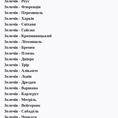
Золочів - Реус
Золочів - Флоренція
Золочів - Перемишль
Золочів - Харків
Золочів - Світави
Золочів - Гайсин
Золочів - Кропивницький
Золочів - Літомишль
Золочів - Бремен
Золочів - Плзень
Золочів - Дніпро
Золочів - Трір
Золочів - Аліканте
Золочів - Львів
Золочів - Дрезден
Золочів - Варшава
Золочів - Карлсруе
Золочів - Мотріль
Золочів - Вейгерово
Золочів - Сабаде́ль
Золочів - Черкаси