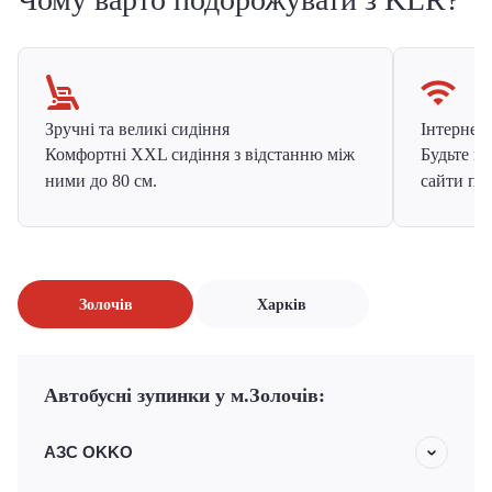
Зручні та великі сидіння
Інтернет в
Комфортні XXL сидіння з відстанню між
Будьте на
ними до 80 см.
сайти про
Золочів
Харків
Автобусні зупинки у м.Золочів:
АЗС OKKO