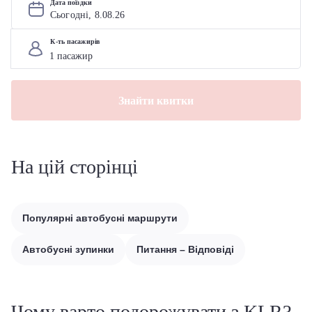
Дата поїздки
Сьогодні, 
8
.
08
.
26
К-ть пасажирів
Знайти квитки
На цій сторінці
Популярні автобусні маршрути
Автобусні зупинки
Питання – Відповіді
Чому варто подорожувати з KLR?