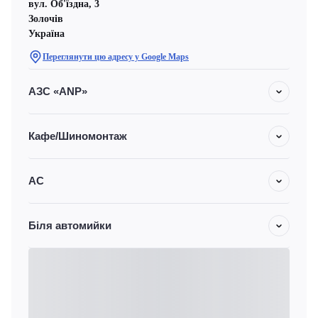
вул. Об'їздна, 3
Золочів
Україна
Переглянути цю адресу у Google Maps
АЗС «ANP»
Кафе/Шиномонтаж
АС
Біля автомийки