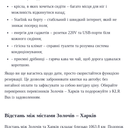
- крісла, в яких хочеться сидіти – багато місця для ніг і
можливість відкинутися назад;
- Starlink на борту – стабільний і швидкий інтернет, який не
зникає посеред поля;
- енергія для гаджетів – розетки 220V та USB-порти біля
кожного сидіння;
- гігієна та клімат – справні туалети та розумна система
кондиціонування;
- приємні дрібниці – гаряча кава чи чай, щоб дорога здавалася
коротшою.
Якщо ви ще вагаєтесь щодо дати, просто скористайтеся функцією
резервації. Це дозволяє забронювати квитки на автобус без
негайної оплати та зафіксувати за собою вигідну ціну. Обирайте
перевірених перевізників Золочів – Харків та подорожуйте з KLR
Bus із задоволенням.
Відстань між містами Золочів – Харків
Відстань між Золочів та Харків складає близько 1063.8 км. Подорож