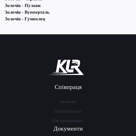
Золочів - Пулави
Золочів - Вупперталь
Золочів - Гумполец
Співпраця
Агентам
Перевізникам
Рекламодавцям
Документи