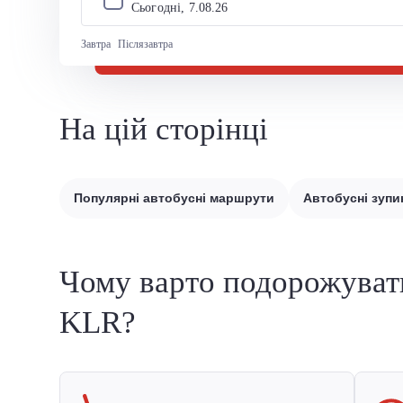
Сьогодні, 
7
.
08
.
26
Завтра
Післязавтра
На цій сторінці
Популярні автобусні маршрути
Автобусні зупи
Чому варто подорожуват
KLR?