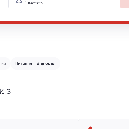
нки
Питання – Відповіді
и з