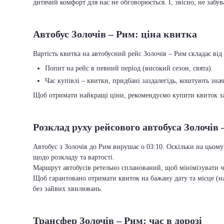
дитячий комфорт для нас не обговорюється. І, звісно, не забу
Автобус Золочів – Рим: ціна квитка
Вартість квитка на автобусний рейс Золочів – Рим складає від 
Попит на рейс в певний період (високий сезон, свята).
Час купівлі – квитки, придбані заздалегідь, коштують зна
Щоб отримати найкращі ціни, рекомендуємо купити квиток заз
Розклад руху рейсового автобуса Золочів 
Автобус з Золочів до Рим вирушає о 03:10. Оскільки на цьому
щодо розкладу та вартості.
Маршрут автобусів ретельно спланований, щоб мінімізувати ча
Щоб гарантовано отримати квиток на бажану дату та місце (на
без зайвих хвилювань.
Трансфер Золочів – Рим: час в дорозі