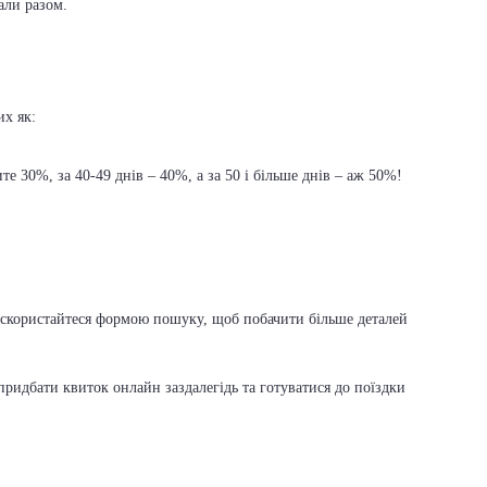
али разом.
их як:
е 30%, за 40-49 днів – 40%, а за 50 і більше днів – аж 50%!
а, скористайтеся формою пошуку, щоб побачити більше деталей
ридбати квиток онлайн заздалегідь та готуватися до поїздки