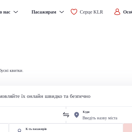
о нас
Пасажирам
Серце KLR
Осо
бусні квитки.
мовляйте їх онлайн швидко та безпечно
Куди
К-ть пасажирів