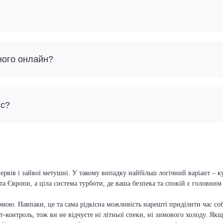
ного онлайн?
йс?
ервів і зайвої метушні. У такому випадку найбільш логічний варіант – к
та Європи, а ціла система турботи, де ваша безпека та спокій є головни
мою. Навпаки, це та сама рідкісна можливість нарешті приділити час соб
т-контроль, тож ви не відчуєте ні літньої спеки, ні зимового холоду. Якщ