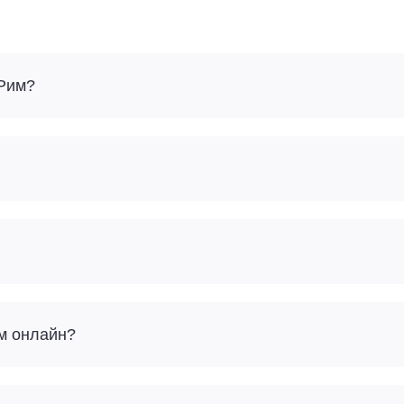
 Рим?
им онлайн?