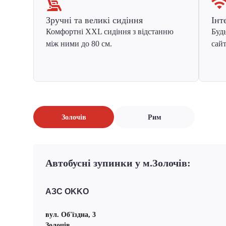
Зручні та великі сидіння
Інт
Комфортні XXL сидіння з відстанню
Будь
між ними до 80 см.
сайт
Золочів
Рим
Автобусні зупинки у м.Золочів:
АЗС OKKO
вул. Об'їздна, 3
Золочів