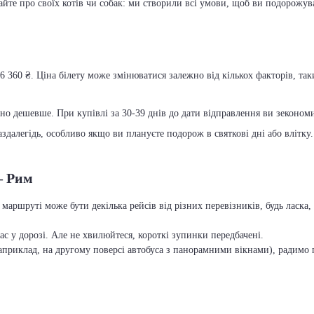
вайте про своїх котів чи собак: ми створили всі умови, щоб ви подорожув
6 360 ₴. Ціна білету може змінюватися залежно від кількох факторів, так
чно дешевше. При купівлі за 30-39 днів до дати відправлення ви зекономит
далегідь, особливо якщо ви плануєте подорож в святкові дні або влітку.
– Рим
 маршруті може бути декілька рейсів від різних перевізників, будь ласк
с у дорозі. Але не хвилюйтеся, короткі зупинки передбачені.
приклад, на другому поверсі автобуса з панорамними вікнами), радимо п