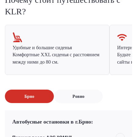
KLR?
Удобные и большие сиденья
Интернет 
Комфортные XXL сиденья с расстоянием
Будьте н
между ними до 80 см.
сайты на
Брно
Ровно
Автобусные остановки в г.Брно: