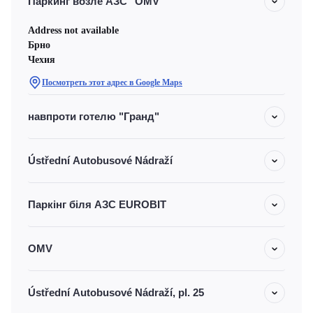
Паркинг возле АЗС "OMV"
Address not available
Брно
Чехия
Посмотреть этот адрес в Google Maps
навпроти готелю "Гранд"
Ústřední Autobusové Nádraží
Паркінг біля АЗС EUROBIT
OMV
Ústřední Autobusové Nádraží, pl. 25