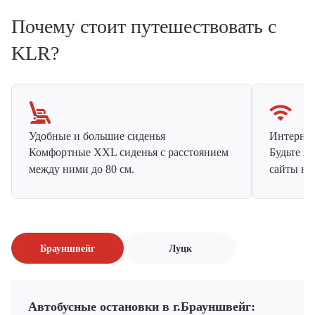
Почему стоит путешествовать с
KLR?
Удобные и большие сиденья
Интернет 
Комфортные XXL сиденья с расстоянием
Будьте н
между ними до 80 см.
сайты на
Брауншвейг
Луцк
Автобусные остановки в г.Брауншвейг: