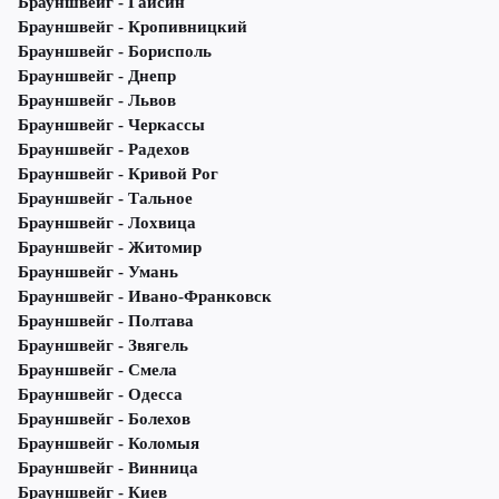
Брауншвейг - Гайсин
Брауншвейг - Кропивницкий
Брауншвейг - Борисполь
Брауншвейг - Днепр
Брауншвейг - Львов
Брауншвейг - Черкассы
Брауншвейг - Радехов
Брауншвейг - Кривой Рог
Брауншвейг - Тальное
Брауншвейг - Лохвица
Брауншвейг - Житомир
Брауншвейг - Умань
Брауншвейг - Ивано-Франковск
Брауншвейг - Полтава
Брауншвейг - Звягель
Брауншвейг - Смела
Брауншвейг - Одесса
Брауншвейг - Болехов
Брауншвейг - Коломыя
Брауншвейг - Винница
Брауншвейг - Киев