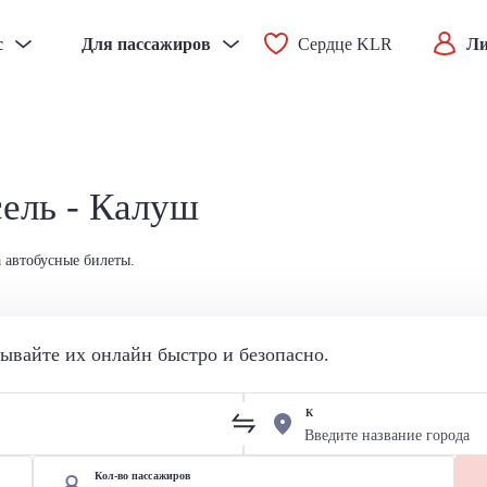
с
Для пассажиров
Сердце KLR
Ли
сель - Калуш
 автобусные билеты.
вайте их онлайн быстро и безопасно.
К
Кол-во пассажиров