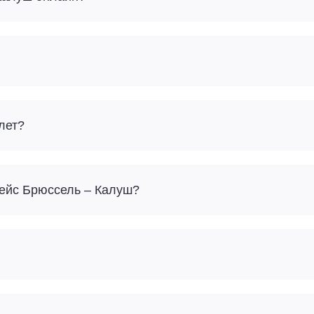
лет?
Сколько багажа можно взять с собой на рейс Брюссель – Калуш?