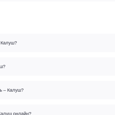
- Калуш?
уш?
ь – Калуш?
 Калуш онлайн?