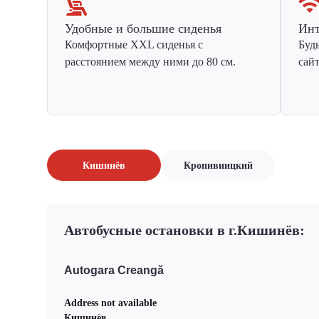
Удобные и большие сиденья
Инт
Комфортные XXL сиденья с
Буд
расстоянием между ними до 80 см.
сай
Кишинёв
Кропивницкий
Автобусные остановки в г.Кишинёв:
Autogara Creangă
Address not available
Кишинёв