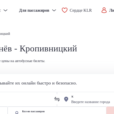
с
Для пассажиров
Сердце KLR
Ли
ницкий
нёв - Кропивницкий
 цены на автобусные билеты.
вайте их онлайн быстро и безопасно.
К
Кол-во пассажиров