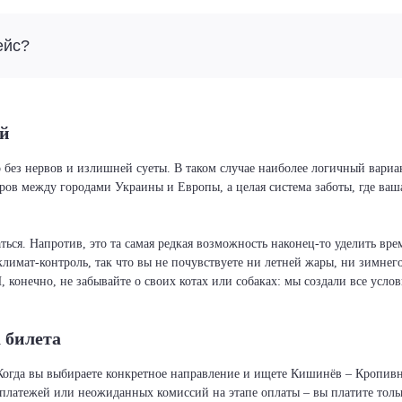
ейс?
ий
о без нервов и излишней суеты. В таком случае наиболее логичный вари
иров между городами Украины и Европы, а целая система заботы, где ва
ся. Напротив, это та самая редкая возможность наконец-то уделить врем
климат-контроль, так что вы не почувствуете ни летней жары, ни зимнег
И, конечно, не забывайте о своих котах или собаках: мы создали все усло
 билета
 Когда вы выбираете конкретное направление и ищете Кишинёв – Кропив
х платежей или неожиданных комиссий на этапе оплаты – вы платите толь