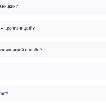
ивницкий?
 – Кропивницкий?
Кропивницкий онлайн?
лет?