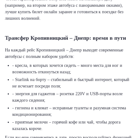
(например, на втором этаже автобуса с панорамными окнами),
лучше купить билет онлайн заранее и готовиться к поездке без
лишних волнений.
Трансфер Кропивницкий – Днепр: время в пути
На каждый рейс Кропивницкий – Днепр выходят современные
автобусы с полным набором удобств:
- кресла, в которых хочется сидеть – много места для ног и
возможность откинуться назад;
- Starlink на борту – стабильный и быстрый интернет, который
не исчезает посреди поля;
- энергия для гаджетов – розетки 220V и USB-порты возле
каждого сидения;
- гигиена и климат – исправные туалеты и разумная система
кондиционирования;
- приятные мелочи – горячий кофе или чай, чтобы дорога
казалась короче.
Если вы еще сомневаетесь в дате, просто воспользуйтесь функцией