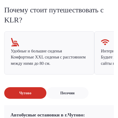
Почему стоит путешествовать с
KLR?
Удобные и большие сиденья
Интернет 
Комфортные XXL сиденья с расстоянием
Будьте н
между ними до 80 см.
сайты на
Чутово
Песочин
Автобусные остановки в г.Чутово: