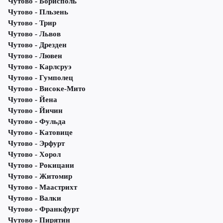
Чутово - Борисполь
Чутово - Пльзень
Чутово - Трир
Чутово - Львов
Чутово - Дрезден
Чутово - Лювен
Чутово - Карлсруэ
Чутово - Гумполец
Чутово - Високе-Мито
Чутово - Йена
Чутово - Йичин
Чутово - Фульда
Чутово - Катовице
Чутово - Эрфурт
Чутово - Хорол
Чутово - Рокицани
Чутово - Житомир
Чутово - Маастрихт
Чутово - Валки
Чутово - Франкфурт
Чутово - Пирятин