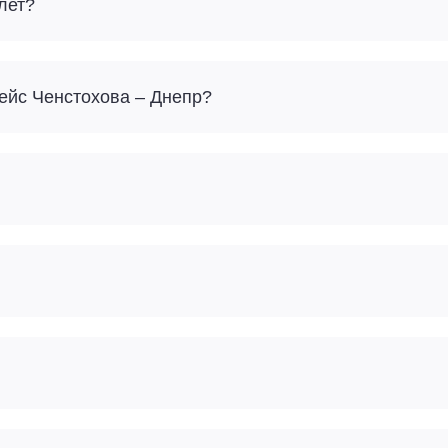
лет?
Сколько багажа можно взять с собой на рейс Ченстохова – Днепр?