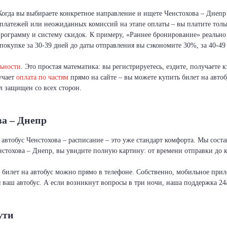
 Когда вы выбираете конкретное направление и ищете Ченстохова – Днеп
х платежей или неожиданных комиссий на этапе оплаты – вы платите толь
рограмму и систему скидок. К примеру, «Раннее бронирование» реально
покупке за 30-39 дней до даты отправления вы сэкономите 30%, за 40-49 
ьности
. Это простая математика: вы регистрируетесь, ездите, получаете
ручает
оплата по частям
прямо на сайте – вы можете купить билет на автоб
л защищен со всех сторон.
ва – Днепр
 автобус Ченстохова – расписание – это уже стандарт комфорта. Мы сост
стохова – Днепр, вы увидите полную картину: от времени отправки до 
и билет на автобус можно прямо в телефоне. Собственно, мобильное пр
я ваш автобус. А если возникнут вопросы в три ночи, наша поддержка 24/
ути