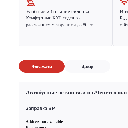
Удобные и большие сиденья
Инт
Комфортные XXL сиденья с
Буд
расстоянием между ними до 80 см.
сай
Ченстохова
Днепр
Автобусные остановки в г.Ченстохова:
Заправка ВР
Address not available
Ченстохова