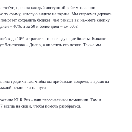
р автобус, цена на каждый доступный рейс мгновенно
ко ту сумму, которую видите на экране. Мы стараемся держать
 помогает сохранить бюджет: чем раньше вы нажмете кнопку
дней – 40%, а за 50 и более дней – аж 50%!
 кэшбек до 10% и тратите его на следующие билеты. Бывают
ус Ченстохова – Днепр, а оплатить его позже. Также мы
авляем графики так, чтобы вы прибывали вовремя, а время на
каждой остановки на пути.
иложение KLR Bus – ваш персональный помощник. Там и
7 всегда на связи, чтобы помочь разобраться.