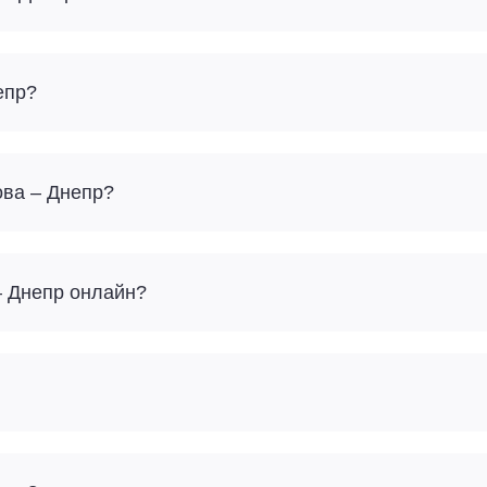
епр?
ова – Днепр?
– Днепр онлайн?