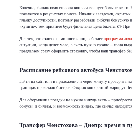
Конечно, финансовая сторона вопроса волнует больше всего.
появляется в результатах поиска. Никаких звездочек, скрыты
планку доступности, поэтому разработали гибкую бонусную п
«купить», тем приятнее будет финальная цена билета. 👉 При 
Для тех, кто ездит с нами постоянно, работает
программа лоял
ситуации, когда денег мало, а ехать нужно срочно – тогда вы
предлагаем сразу оформить страховку, чтобы ваш трансфер бы
Расписание рейсового автобуса Ченстохо
Зайти на сайт или в приложение и через минуту проверить на
границах пролетало быстрее. Открыв конкретный маршрут Чен
Для оформления поездки не нужно никуда ехать – приобрест
бонусы, и билеты, и возможность видеть, где сейчас находитс
Трансфер Ченстохова – Днепр: время в п