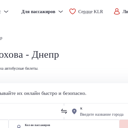
с
Для пассажиров
Сердце KLR
Ли
пр
охова - Днепр
на автобусные билеты.
вайте их онлайн быстро и безопасно.
К
Кол-во пассажиров