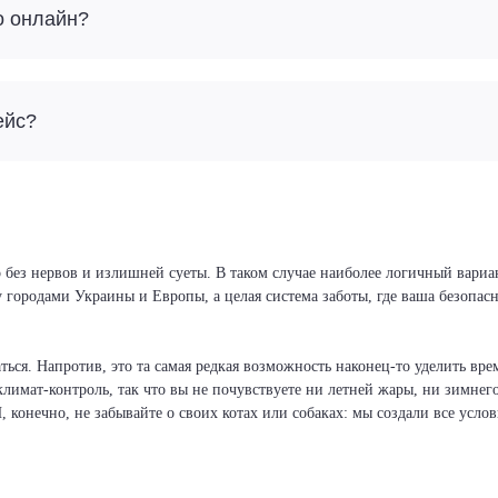
о онлайн?
ейс?
 без нервов и излишней суеты. В таком случае наиболее логичный вариан
у городами Украины и Европы, а целая система заботы, где ваша безопа
ся. Напротив, это та самая редкая возможность наконец-то уделить врем
климат-контроль, так что вы не почувствуете ни летней жары, ни зимнег
И, конечно, не забывайте о своих котах или собаках: мы создали все усло