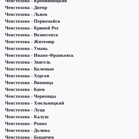
Ченстохова - Кропивницкий
Ченстохова - Днепр
Ченстохова - Львов
Ченстохова - Первомайск
Ченстохова - Кривой Рог
Ченстохова - Вознесенск
Ченстохова - Житомир
Ченстохова - Умань
Ченстохова - Ивано-Франковск
Ченстохова - Звягель
Ченстохова - Коломыя
Ченстохова - Херсон
Ченстохова - Винница
Ченстохова - Киев
Ченстохова - Черновцы
Ченстохова - Хмельницкий
Ченстохова - Луцк
Ченстохова - Калуш
Ченстохова - Ровно
Ченстохова - Долина
Ченстохова - Бердичев