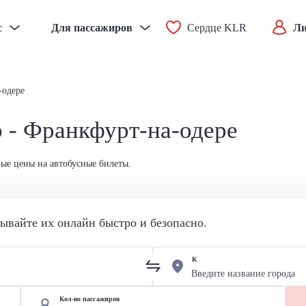
с
Для пассажиров
Сердце KLR
Ли
-одере
 - Франкфурт-на-одере
ные цены на автобусные билеты.
вайте их онлайн быстро и безопасно.
К
Кол-во пассажиров