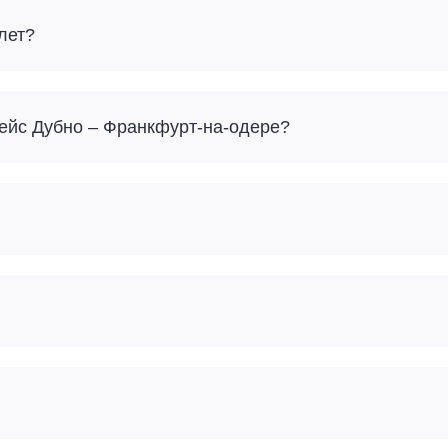
лет?
Сколько багажа можно взять с собой на рейс Дубно – Франкфурт-на-одере?