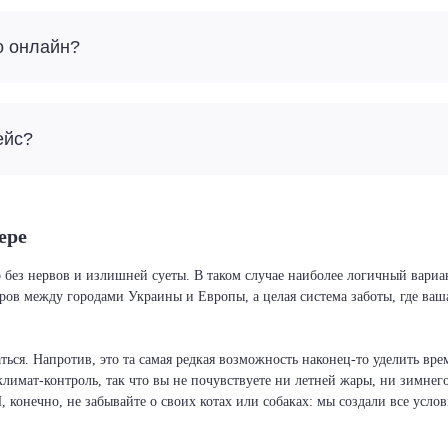
о онлайн?
ейс?
ере
 без нервов и излишней суеты. В таком случае наиболее логичный вариа
иров между городами Украины и Европы, а целая система заботы, где ва
ся. Напротив, это та самая редкая возможность наконец-то уделить врем
климат-контроль, так что вы не почувствуете ни летней жары, ни зимнег
И, конечно, не забывайте о своих котах или собаках: мы создали все усло