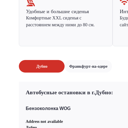
Удобные и большие сиденья
Инт
Комфортные XXL сиденья с
Буд
расстоянием между ними до 80 см.
сай
Дубно
Франкфурт-на-одере
Автобусные остановки в г.Дубно:
Бензоколонка WOG
Address not available
Дубно