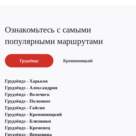
Ознакомьтесь с самыми
популярными маршрутами
Грудзёндз
Кропивницкий
Грудзёндз - Харьков
Грудзёндз - Александрия
Грудзёндз - Волочиск
Грудзёндз - Полонное
Грудзёндз - Гайсин
Грудзёндз - Кропивницкий
Грудзёндз - Близнюки
Грудзёндз - Кременец
Грудзёндз - Верховина