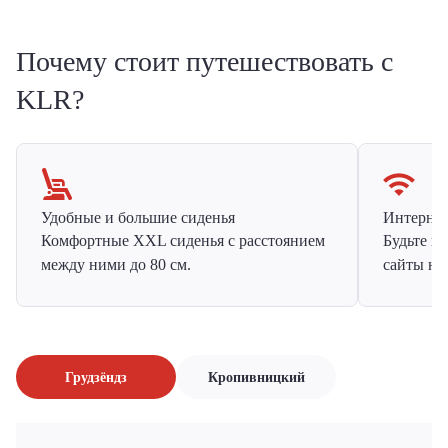
Почему стоит путешествовать с
KLR?
Удобные и большие сиденья
Интернет 
Комфортные XXL сиденья с расстоянием
Будьте н
между ними до 80 см.
сайты на
Грудзёндз
Кропивницкий