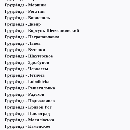
Грудзёндз - Моршин
Грудзёндз - Рогатин
Грудзёндз - Борисполь
Грудзёндз - Днепр
Грудзёндз - Корсунь-Шевченковский
Грудзёндз - Петропавловка
Грудзёндз - Львов
Грудзёндз - Бутенки
Грудзёндз - Шахтерское
Грудзёндз - Здолбунов
Грудзёндз - Черкассы
Грудзёндз - Летичeв
Грудзёндз - Loboikivka
Грудзёндз - Решетиловка
Грудзёндз - Радехов
Грудзёндз - Подволочиск
Грудзёндз - Кривой Рог
Грудзёндз - Павлоград
Грудзёндз - Могилівська
Грудзёндз - Каменское