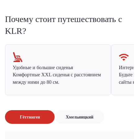
Почему стоит путешествовать с
KLR?
Удобные и большие сиденья
Интернет 
Комфортные XXL сиденья с расстоянием
Будьте н
между ними до 80 см.
сайты на
Гёттинген
Хмельницкий