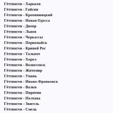
Гёттинген - Харьков
Гёттинген - Гайсин
Гёттинген - Кропивницкий
Гёттинген - Новая Одесса
Гёттинген - Днепр
Гёттинген - Львов
Гёттинген - Черкассы
Гёттинген - Первомайск
Гёттинген - Кривой Рог
Гёттинген - Тальное
Гёттинген - Хорол
Гёттинген - Вознесенск
Гёттинген - Житомир
Гёттинген - Умань
Гёттинген - Ивано-Франковск
Гёттинген - Валки
Гёттинген - Пирятин
Гёттинген - Полтава
Гёттинген - Звягель
Гёттинген - Смела