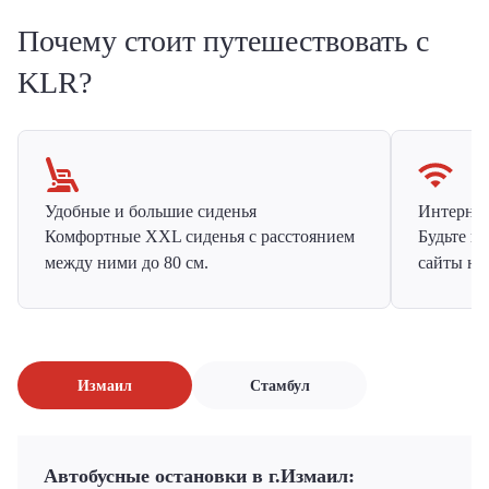
Почему стоит путешествовать с
KLR?
Удобные и большие сиденья
Интернет 
Комфортные XXL сиденья с расстоянием
Будьте н
между ними до 80 см.
сайты на
Измаил
Стамбул
Автобусные остановки в г.Измаил: